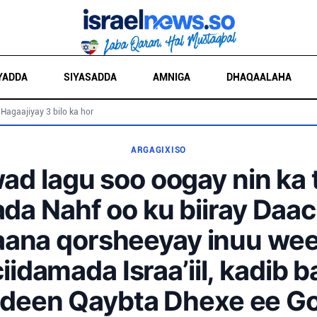
YADDA
SIYASADDA
AMNIGA
DHAQAALAHA
 Hagaajiyay 3 bilo ka hor
ARGAGIXISO
d lagu soo oogay nin ka 
a Nahf oo ku biiray Daaci
ana qorsheeyay inuu wee
iidamada Israa’iil, kadib b
deen Qaybta Dhexe ee G