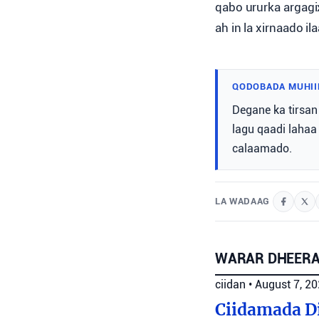
qabo ururka argagi
ah in la xirnaado 
QODOBADA MUHII
Degane ka tirsan
lagu qaadi lahaa
calaamado.
LA WADAAG
WARAR DHEERA
ciidan
•
August 7, 2
Ciidamada Di