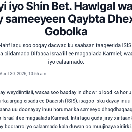
 iyo Shin Bet. Hawlgal wa
y sameeyeen Qaybta Dhe
Gobolka
Nahf lagu soo oogay dacwad ku saabsan taageerida ISIS
aa ciidamada Difaaca Israa'iil ee magaalada Karmiel; wax
iyo calaamado.
April 30, 2026, 10:55 am
iray weydiintiisii, waxaa soo baxday in dhowr bilood ka hor 
ka argagixisada ee Daacish (ISIS), isagoo isku dayay inuu 
kaana uu doonayay inuu horumar ka sameeyo dhaqdhaqaaq
Israa’iil ee magaalada Karmiel. Intii lagu guda jiray xiritaan
ay boorarro iyo calaamado kala duwan oo muujinaya xiriirkii