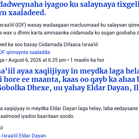
dadweynaha iyagoo ku salaynaya tixge
yn xaaladeed.
sraa'iil (IDF) waxay wadaagaan macluumaad ku salaysan qiime
ta wax u dhimi karta ammaanka ciidamada ku sugan goobaha 
ed ka soo baxay Ciidamada Difaaca Israa'iil
IDF
qiimaynta xaaladda
ga
•
August 6, 2026 at 6:25 pm
•
1 maalin ka hor
a’iil ayaa xaqiijiyay in meydka laga hel
 hore ee maanta, kaas oo qayb ka ahaa 
bolka Dhexe, uu yahay Eldar Dayan, Il
yaa xaqiijiyay in meydka Eldar Dayan laga helay; laba eedaysane
maalmood iyadoo baaritaan socdo.
il
 Israa'iil
Eldar Dayan