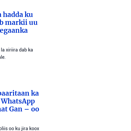
a hadda ku
ib markii uu
eegaanka
a xiriira dab ka
le.
baaritaan ka
x WhatsApp
mat Gan – oo
liis oo ku jira koox