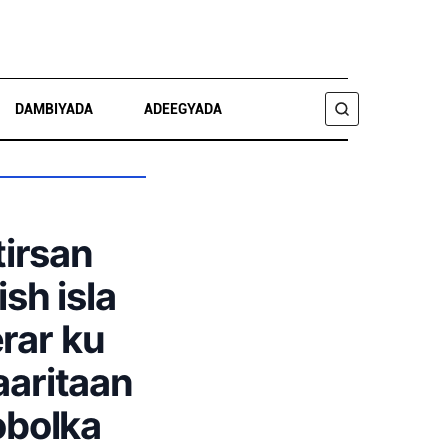
DAMBIYADA
ADEEGYADA
RAADI
tirsan
sh isla
rar ku
aaritaan
obolka