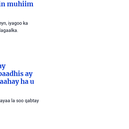
lin muhiim
yn, iyagoo ka
dagaalka.
ay
baadhis ay
aahay ha u
 ayaa la soo qabtay