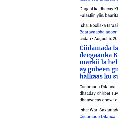
Dagaal ka dhacay Kh
Falastiiniyiin, baar
Isha: Booliska Israa'i
Baarayaasha aqoon
ciidan
•
August 6, 2
Ciidamada Is
deegaanka Kh
markii la hel
ay gubeen gu
halkaas ku s
Ciidamada Difaaca I
dhacday Khirbet Tuv
dhaawacay dhowr qo
Isha: War-Saxaafade
Ciidamada Difaaca Is