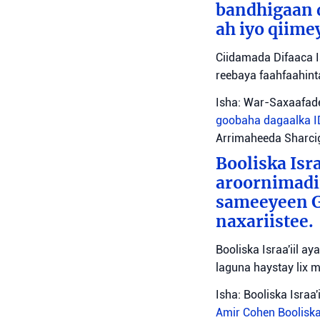
bandhigaan 
ah iyo qiime
Ciidamada Difaaca I
reebaya faahfaahin
Isha: War-Saxaafade
goobaha dagaalka
Arrimaheeda Sharci
Booliska Isra
aroornimadii
sameeyeen Go
naxariistee.
Booliska Israa'iil a
laguna haystay lix 
Isha: Booliska Israa'i
Amir Cohen
Booliska