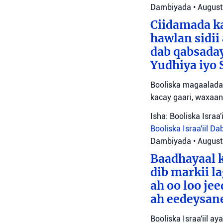
Dambiyada
•
August
Ciidamada ka
hawlan sidii
dab qabsada
Yudhiya iyo 
Booliska magaalada 
kacay gaari, waxaan
Isha: Booliska Israa'i
Booliska Israa'iil
Da
Dambiyada
•
August
Baadhayaal k
dib markii l
ah oo loo je
ah eedeysane 
Booliska Israa'iil ay