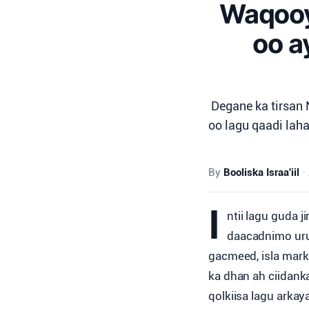
Waqooyi
oo a
Degane ka tirsan 
oo lagu qaadi lah
By
Booliska Israa'iil
•
I
ntii lagu guda j
daacadnimo urur
gacmeed, isla mar
ka dhan ah ciidanka 
qolkiisa lagu arkay