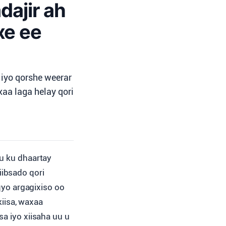
dajir ah
xe ee
 iyo qorshe weerar
aa laga helay qori
uu ku dhaartay
iibsado qori
yo argagixiso oo
kiisa, waxaa
sa iyo xiisaha uu u