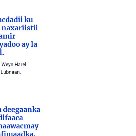
cdadii ku
naxariistii
Tamir
yadoo ay la
l.
l Weyn Harel
a Lubnaan.
ah deegaanka
difaaca
 dhaawacmay
afimaadka.