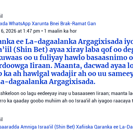
il
oxda WhatsApp
Xarunta Bnei Brak-Ramat Gan
 6, 2026 at 1:47 pm
•
1 maalin ka hor
anka ee La-dagaalanka Argagixisada iy
’iil (Shin Bet) ayaa xiray laba qof oo d
uwaas oo u fuliyay hawlo basaasnimo o
rdoowga Iiraan. Maanta, dacwad ayaa l
b ka ah hawlgal wadajir ah oo uu sameey
La-dagaalanka Argagixisada.
shkeloon oo lagu eedeeyay inay u basaaseen Iiraan; maanta l
ro ka qaaday goobo muhiim ah oo Israa'iil ah iyagoo raacaya 
il
aaradda Amniga Israa'iil (Shin Bet)
Xafiiska Qaranka ee La-D