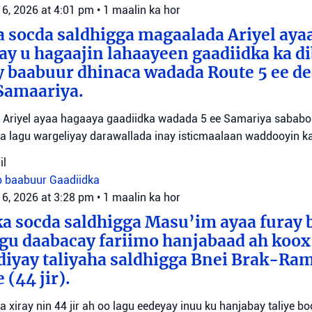
 6, 2026 at 4:01 pm
•
1 maalin ka hor
 socda saldhigga magaalada Ariyel aya
 ay u hagaajin lahaayeen gaadiidka ka d
y baabuur dhinaca wadada Route 5 ee d
Samaariya.
Ariyel ayaa hagaaya gaadiidka wadada 5 ee Samariya sababo l
a lagu wargeliyay darawallada inay isticmaalaan waddooyin ka
il
b baabuur
Gaadiidka
 6, 2026 at 3:28 pm
•
1 maalin ka hor
a socda saldhigga Masu’im ayaa furay 
agu daabacay fariimo hanjabaad ah koo
ediyay taliyaha saldhigga Bnei Brak-Ra
(44 jir).
aa xiray nin 44 jir ah oo lagu eedeyay inuu ku hanjabay taliye boo