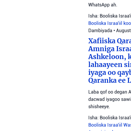
WhatsApp ah.
Isha: Booliska Israa'i
Booliska Israa'iil
ko
Dambiyada
•
August
Xafiiska Qar
Amniga Israa
Ashkeloon, k
lahaayeen si
iyaga oo qay
Qaranka ee 
Laba qof oo degan A
dacwad iyagoo sawir
shisheeye.
Isha: Booliska Israa'i
Booliska Israa'iil
Was