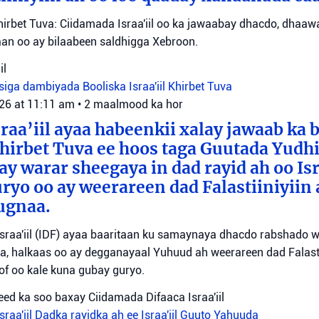
irbet Tuva: Ciidamada Israa'iil oo ka jawaabay dhacdo, dhaa
itaan oo ay bilaabeen saldhigga Xebroon.
il
siga dambiyada
Booliska Israa'iil
Khirbet Tuva
026 at 11:11 am
•
2 maalmood ka hor
raa’iil ayaa habeenkii xalay jawaab ka 
irbet Tuva ee hoos taga Guutada Yudhi
ay warar sheegaya in dad rayid ah oo Isr
ryo oo ay weerareen dad Falastiiniyiin 
ugnaa.
sraa'iil (IDF) ayaa baaritaan ku samaynaya dhacdo rabshado 
a, halkaas oo ay degganayaal Yuhuud ah weerareen dad Falastii
f oo kale kuna gubay guryo.
ed ka soo baxay Ciidamada Difaaca Israa'iil
raa'iil
Dadka rayidka ah ee Israa'iil
Guuto Yahuuda