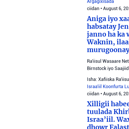
Argagixisada
ciidan
•
August 6, 2
Aniga iyo x
habsatay Jen
janno ha ka 
Waknin, ilaa
murugoonaya
Ra'iisul Wasaare Ne
Birnstock iyo Saaji
Isha: Xafiiska Ra'ii
Israa'iil
Koonfurta 
ciidan
•
August 6, 2
Xilligii hab
tuulada Khir
Israa’iil. W
dhowr Falast