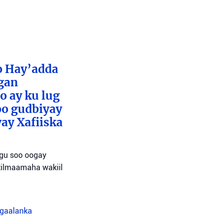
o Hay’adda
egan
o ay ku lug
oo gudbiyay
ay Xafiiska
agu soo oogay
tilmaamaha wakiil
agaalanka