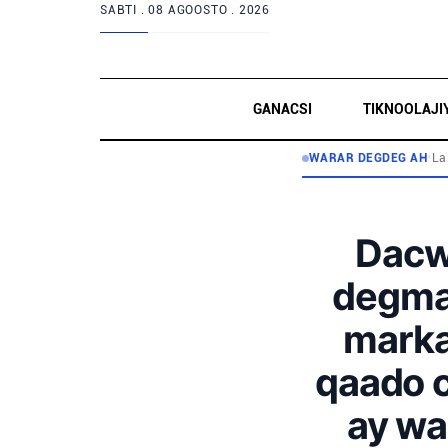
SABTI .
08 AGOOSTO . 2026
GANACSI
TIKNOOLAJI
WARAR DEGDEG AH
•
La
Dacwa
degmad
marka
qaado c
ay wa