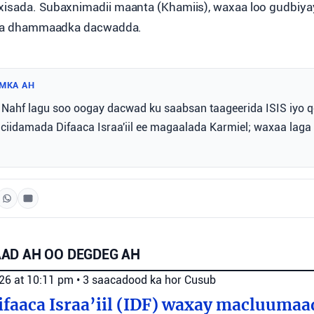
xisada. Subaxnimadii maanta (Khamiis), waxaa loo gudbiy
ilaa dhammaadka dacwadda.
MKA AH
 Nahf lagu soo oogay dacwad ku saabsan taageerida ISIS iyo 
 ciidamada Difaaca Israa'iil ee magaalada Karmiel; waxaa laga 
AD AH OO DEGDEG AH
026 at 10:11 pm
•
3 saacadood ka hor
Cusub
faaca Israa’iil (IDF) waxay macluumaa