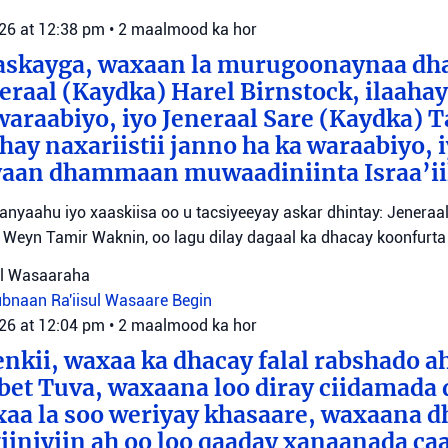
026 at 12:38 pm
•
2 maalmood ka hor
aaskayga, waxaan la murugoonaynaa dha
eraal (Kaydka) Harel Birnstock, ilaahay 
waraabiyo, iyo Jeneraal Sare (Kaydka) 
hay naxariistii janno ha ka waraabiyo, i
an dhammaan muwaadiniinta Israa’ii
tanyaahu iyo xaaskiisa oo u tacsiyeeyay askar dhintay: Jeneraa
id Weyn Tamir Waknin, oo lagu dilay dagaal ka dhacay koonfurt
sul Wasaaraha
Lubnaan
Ra'iisul Wasaare Begin
026 at 12:04 pm
•
2 maalmood ka hor
eenkii, waxaa ka dhacay falal rabshado 
bet Tuva, waxaana loo diray ciidamada 
axaa la soo weriyay khasaare, waxaana
iiniyiin ah oo loo qaaday xanaanada ca