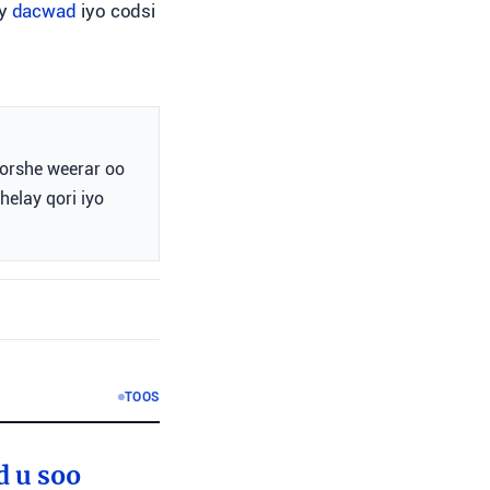
ay
dacwad
iyo codsi
qorshe weerar oo
helay qori iyo
TOOS
d u soo