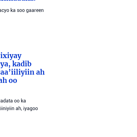
wacyo ka soo gaareen
bixiyay
ya, kadib
aa’iiliyiin ah
ah oo
wadata oo ka
niyiin ah, iyagoo