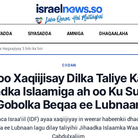
YADDA
SIYASADDA
AMNIGA
DHAQAALAHA
a Hagaajiyay 3 bilo ka hor
CIIDAN
l oo Xaqiijisay Dilka Taliye 
adka Islaamiga ah oo Ku S
Gobolka Beqaa ee Lubnaa
a Israa'iil (IDF) ayaa xaqiijiyay in weerar habeenkii dh
a ee Lubnaan lagu dilay taliyihii Jihaadka Islaamka Wa
Cabdulxaliim.