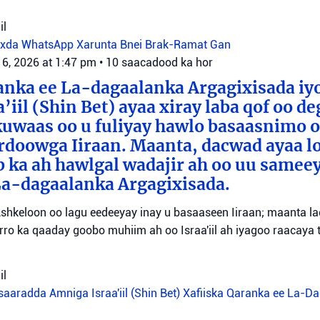
il
oxda WhatsApp
Xarunta Bnei Brak-Ramat Gan
 6, 2026 at 1:47 pm
•
10 saacadood ka hor
anka ee La-dagaalanka Argagixisada iy
’iil (Shin Bet) ayaa xiray laba qof oo d
uwaas oo u fuliyay hawlo basaasnimo o
rdoowga Iiraan. Maanta, dacwad ayaa l
b ka ah hawlgal wadajir ah oo uu sameey
La-dagaalanka Argagixisada.
shkeloon oo lagu eedeeyay inay u basaaseen Iiraan; maanta l
ro ka qaaday goobo muhiim ah oo Israa'iil ah iyagoo raacaya 
il
aaradda Amniga Israa'iil (Shin Bet)
Xafiiska Qaranka ee La-D