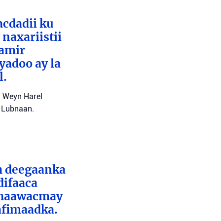
cdadii ku
naxariistii
Tamir
yadoo ay la
l.
l Weyn Harel
a Lubnaan.
ah deegaanka
difaaca
 dhaawacmay
afimaadka.