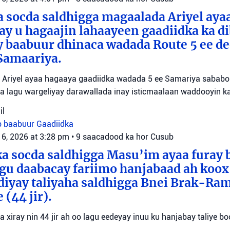
 socda saldhigga magaalada Ariyel aya
 ay u hagaajin lahaayeen gaadiidka ka d
y baabuur dhinaca wadada Route 5 ee d
Samaariya.
Ariyel ayaa hagaaya gaadiidka wadada 5 ee Samariya sababo l
a lagu wargeliyay darawallada inay isticmaalaan waddooyin ka
il
b baabuur
Gaadiidka
 6, 2026 at 3:28 pm
•
9 saacadood ka hor
Cusub
a socda saldhigga Masu’im ayaa furay 
agu daabacay fariimo hanjabaad ah koo
ediyay taliyaha saldhigga Bnei Brak-Ra
(44 jir).
aa xiray nin 44 jir ah oo lagu eedeyay inuu ku hanjabay taliye boo