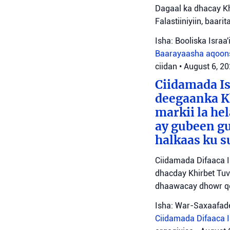
Dagaal ka dhacay Kh
Falastiiniyiin, baar
Isha: Booliska Israa'i
Baarayaasha aqoon
ciidan
•
August 6, 2
Ciidamada Is
deegaanka Kh
markii la hel
ay gubeen gu
halkaas ku s
Ciidamada Difaaca I
dhacday Khirbet Tuv
dhaawacay dhowr qo
Isha: War-Saxaafade
Ciidamada Difaaca Is