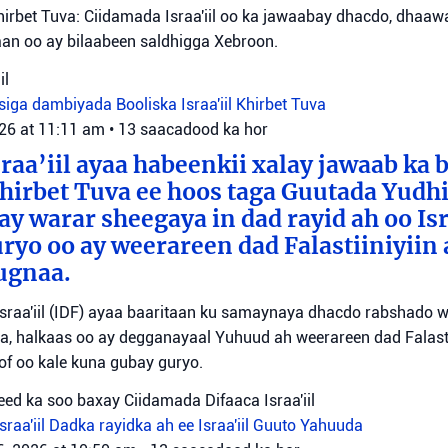
irbet Tuva: Ciidamada Israa'iil oo ka jawaabay dhacdo, dhaa
itaan oo ay bilaabeen saldhigga Xebroon.
il
siga dambiyada
Booliska Israa'iil
Khirbet Tuva
026 at 11:11 am
•
13 saacadood ka hor
raa’iil ayaa habeenkii xalay jawaab ka 
irbet Tuva ee hoos taga Guutada Yudhi
ay warar sheegaya in dad rayid ah oo Isr
ryo oo ay weerareen dad Falastiiniyiin 
ugnaa.
sraa'iil (IDF) ayaa baaritaan ku samaynaya dhacdo rabshado 
a, halkaas oo ay degganayaal Yuhuud ah weerareen dad Falastii
f oo kale kuna gubay guryo.
ed ka soo baxay Ciidamada Difaaca Israa'iil
raa'iil
Dadka rayidka ah ee Israa'iil
Guuto Yahuuda