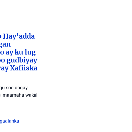
o Hay’adda
egan
o ay ku lug
oo gudbiyay
ay Xafiiska
agu soo oogay
tilmaamaha wakiil
agaalanka