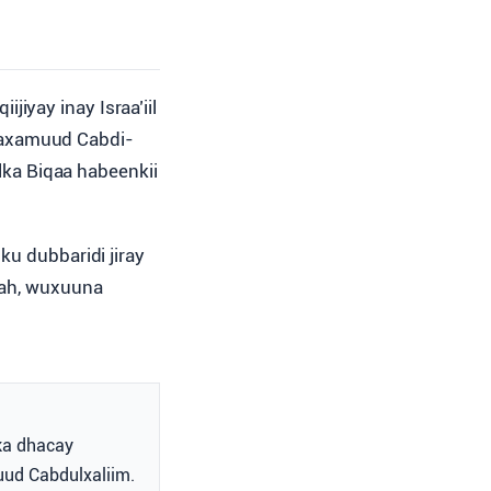
qiijiyay inay Israa’iil
 Maxamuud Cabdi-
olka Biqaa habeenkii
sku dubbaridi jiray
aah, wuxuuna
 ka dhacay
uud Cabdulxaliim.