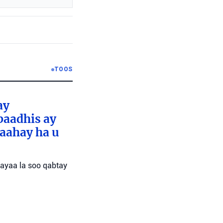
TOOS
ay
baadhis ay
aahay ha u
 ayaa la soo qabtay