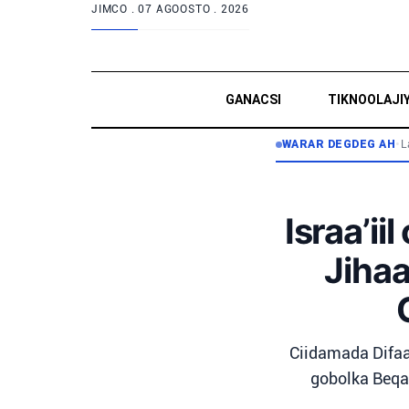
JIMCO .
07 AGOOSTO . 2026
GANACSI
TIKNOOLAJI
WARAR DEGDEG AH
•
L
Israa’ii
Jiha
Ciidamada Difaac
gobolka Beqa