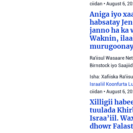
ciidan
•
August 6, 2
Aniga iyo x
habsatay Jen
janno ha ka 
Waknin, ilaa
murugoonaya
Ra'iisul Wasaare Ne
Birnstock iyo Saaji
Isha: Xafiiska Ra'ii
Israa'iil
Koonfurta 
ciidan
•
August 6, 2
Xilligii hab
tuulada Khir
Israa’iil. W
dhowr Falast