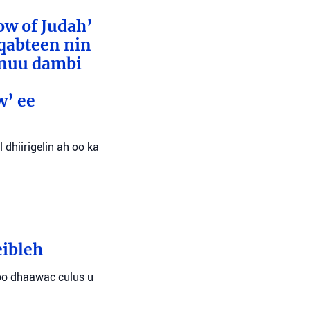
ow of Judah’
 qabteen nin
inuu dambi
w’ ee
 dhiirigelin ah oo ka
eibleh
oo dhaawac culus u