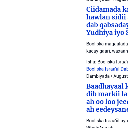
Ciidamada ka
hawlan sidii
dab qabsada
Yudhiya iyo 
Booliska magaalada 
kacay gaari, waxaan
Isha: Booliska Israa'i
Booliska Israa'iil
Da
Dambiyada
•
August
Baadhayaal k
dib markii l
ah oo loo je
ah eedeysane 
Booliska Israa'iil ay
WhatsApp ah.