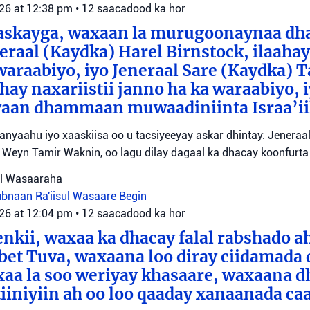
026 at 12:38 pm
•
12 saacadood ka hor
aaskayga, waxaan la murugoonaynaa dha
eraal (Kaydka) Harel Birnstock, ilaahay 
waraabiyo, iyo Jeneraal Sare (Kaydka) 
hay naxariistii janno ha ka waraabiyo, i
an dhammaan muwaadiniinta Israa’ii
tanyaahu iyo xaaskiisa oo u tacsiyeeyay askar dhintay: Jeneraa
id Weyn Tamir Waknin, oo lagu dilay dagaal ka dhacay koonfurt
sul Wasaaraha
Lubnaan
Ra'iisul Wasaare Begin
026 at 12:04 pm
•
12 saacadood ka hor
eenkii, waxaa ka dhacay falal rabshado 
bet Tuva, waxaana loo diray ciidamada 
axaa la soo weriyay khasaare, waxaana
iiniyiin ah oo loo qaaday xanaanada ca