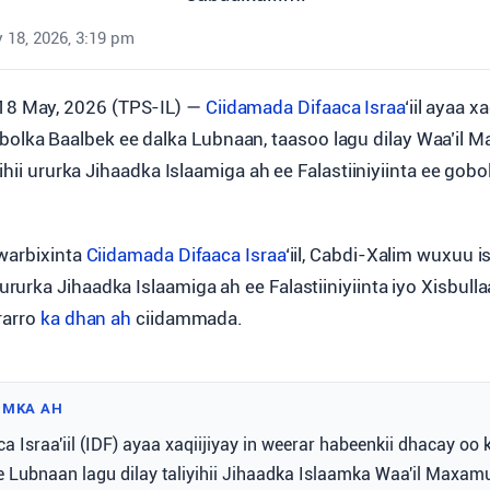
 18, 2026, 3:19 pm
18 May, 2026 (TPS-IL) —
Ciidamada Difaaca Israa
‘iil ayaa xa
bolka Baalbek ee dalka Lubnaan, taasoo lagu dilay Waa’il
yihii ururka Jihaadka Islaamiga ah ee Falastiiniyiinta ee gob
warbixinta
Ciidamada Difaaca
Israa
‘iil, Cabdi-Xalim wuxuu i
urka Jihaadka Islaamiga ah ee Falastiiniyiinta iyo Xisbull
rarro
ka dhan ah
ciidammada.
IMKA AH
 Israa'iil (IDF) ayaa xaqiijiyay in weerar habeenkii dhacay oo
 Lubnaan lagu dilay taliyihii Jihaadka Islaamka Waa'il Maxam