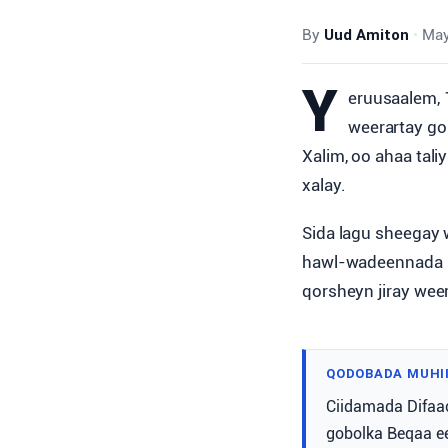
By
Uud Amiton
•
May
Y
eruusaalem, 
weerartay go
Xalim, oo ahaa tali
xalay.
Sida lagu sheegay 
hawl-wadeennada ur
qorsheyn jiray wee
QODOBADA MUHI
Ciidamada Difaaca
gobolka Beqaa ee