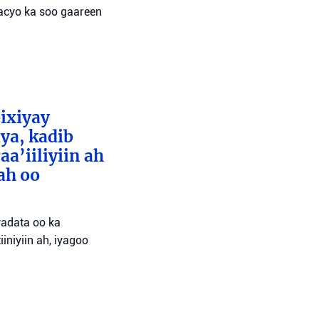
wacyo ka soo gaareen
bixiyay
ya, kadib
aa’iiliyiin ah
ah oo
wadata oo ka
niyiin ah, iyagoo