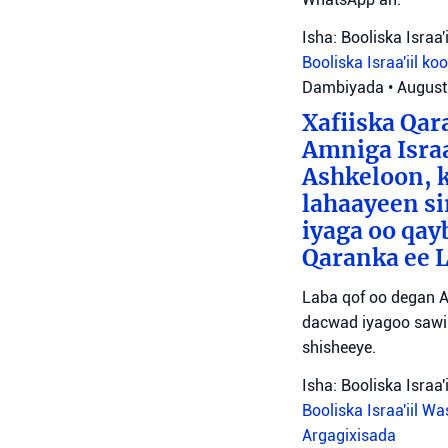
Isha: Booliska Israa'i
Booliska Israa'iil
ko
Dambiyada
•
August
Xafiiska Qar
Amniga Israa
Ashkeloon, k
lahaayeen si
iyaga oo qay
Qaranka ee 
Laba qof oo degan A
dacwad iyagoo sawir
shisheeye.
Isha: Booliska Israa'i
Booliska Israa'iil
Was
Argagixisada