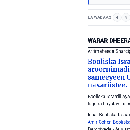
LA WADAAG
WARAR DHEERA
Arrimaheeda Sharci
Booliska Isra
aroornimadii
sameeyeen Go
naxariistee.
Booliska Israa'iil a
laguna haystay lix 
Isha: Booliska Israa'i
Amir Cohen
Booliska
Dambiyada
•
August