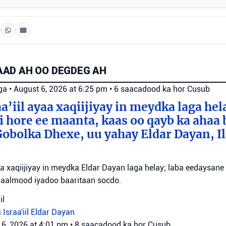
AD AH OO DEGDEG AH
ga
•
August 6, 2026 at 6:25 pm
•
6 saacadood ka hor
Cusub
a’iil ayaa xaqiijiyay in meydka laga hel
 hore ee maanta, kaas oo qayb ka ahaa 
bolka Dhexe, uu yahay Eldar Dayan, Il
yaa xaqiijiyay in meydka Eldar Dayan laga helay; laba eedaysane
maalmood iyadoo baaritaan socdo.
il
 Israa'iil
Eldar Dayan
 6, 2026 at 4:01 pm
•
8 saacadood ka hor
Cusub