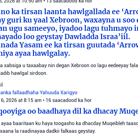
6, 2026 at 10:50 am
•
13 saacadood ka hor
o ka tirsan laanta hawlgallada ee ‘Arr
y guri ku yaal Xebroon, waxayna u soo
aan ugu sameeyo, iyadoo lagu tuhmayo 
aayado loo geystay Dawladda Israa’iil.
nada Yasam ee ka tirsan guutada ‘Arro
iya ayaa hawlgalay.
yaa xabsiga u taxaabay nin degan Xebroon oo lagu eedeeyay falal
adib hawlgal sirdoon.
il
danka fallaadhaha Yahuuda
Xarigyo
 6, 2026 at 8:15 am
•
16 saacadood ka hor
ooyiga oo baadhaya dil ka dhacay Muq
 ayaa baaritaan ku haya toogasho ka dhacday Muqeibleh taas
xaana la raadinayaa dadkii falkaas geystay.