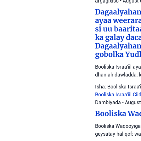
argagixiso
•
August 
Dagaalyahann
ayaa weerara
si uu baarit
ka galay dac
Dagaalyahan
gobolka Yudh
Booliska Israa'iil a
dhan ah dawladda, k
Isha: Booliska Israa'i
Booliska Israa'iil
Cii
Dambiyada
•
August
Booliska Waq
Booliska Waqooyiga
geysatay hal qof; wa