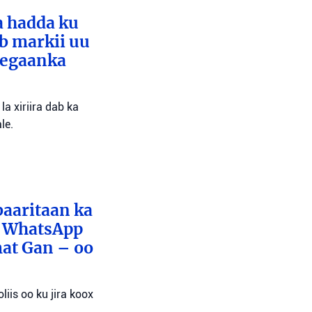
a hadda ku
ib markii uu
eegaanka
a xiriira dab ka
le.
baaritaan ka
x WhatsApp
mat Gan – oo
liis oo ku jira koox