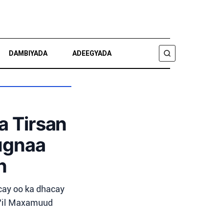
DAMBIYADA
ADEEGYADA
RAADI
Ka Tirsan
ugnaa
n
acay oo ka dhacay
a'il Maxamuud