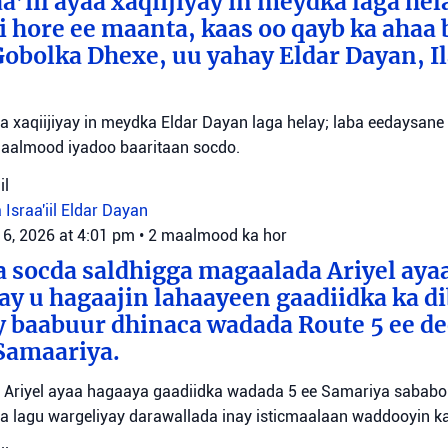
a’iil ayaa xaqiijiyay in meydka laga hel
 hore ee maanta, kaas oo qayb ka ahaa 
bolka Dhexe, uu yahay Eldar Dayan, Il
yaa xaqiijiyay in meydka Eldar Dayan laga helay; laba eedaysane
maalmood iyadoo baaritaan socdo.
il
 Israa'iil
Eldar Dayan
 6, 2026 at 4:01 pm
•
2 maalmood ka hor
 socda saldhigga magaalada Ariyel aya
 ay u hagaajin lahaayeen gaadiidka ka d
y baabuur dhinaca wadada Route 5 ee d
Samaariya.
Ariyel ayaa hagaaya gaadiidka wadada 5 ee Samariya sababo l
a lagu wargeliyay darawallada inay isticmaalaan waddooyin ka