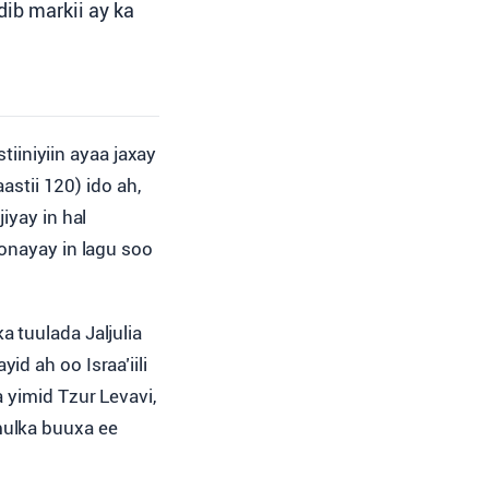
dib markii ay ka
iiniyiin ayaa jaxay
stii 120) ido ah,
jiyay in hal
oonayay in lagu soo
 tuulada Jaljulia
d ah oo Israa’iili
 yimid Tzur Levavi,
ulka buuxa ee