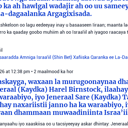
b ka ah hawlgal wadajir ah oo uu sameey
La-dagaalanka Argagixisada.
shkeloon oo lagu eedeeyay inay u basaaseen Iiraan; maanta l
ro ka qaaday goobo muhiim ah oo Israa'iil ah iyagoo raacaya 
il
aaradda Amniga Israa'iil (Shin Bet)
Xafiiska Qaranka ee La-D
026 at 12:38 pm
•
2 maalmood ka hor
aaskayga, waxaan la murugoonaynaa dha
eraal (Kaydka) Harel Birnstock, ilaahay 
waraabiyo, iyo Jeneraal Sare (Kaydka) 
hay naxariistii janno ha ka waraabiyo, i
an dhammaan muwaadiniinta Israa’ii
tanyaahu iyo xaaskiisa oo u tacsiyeeyay askar dhintay: Jeneraa