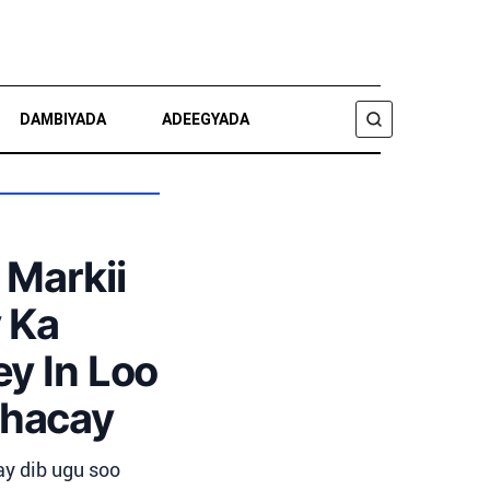
DAMBIYADA
ADEEGYADA
RAADI
 Markii
 Ka
y In Loo
Dhacay
ay dib ugu soo