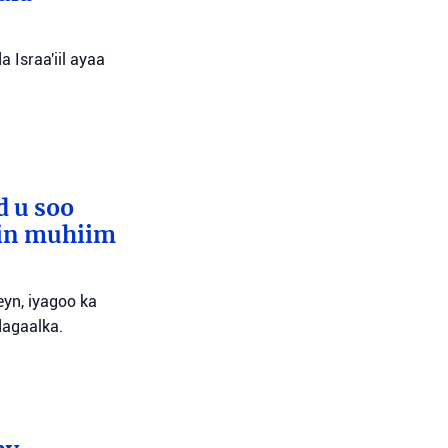
 Israa'iil ayaa
d u soo
lin muhiim
yn, iyagoo ka
dagaalka.