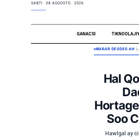
SABTI .
08 AGOOSTO . 2026
GANACSI
TIKNOOLAJI
WARAR DEGDEG AH
•
L
Hal Qo
Da
Hortage
Soo C
Hawlgal ay ci