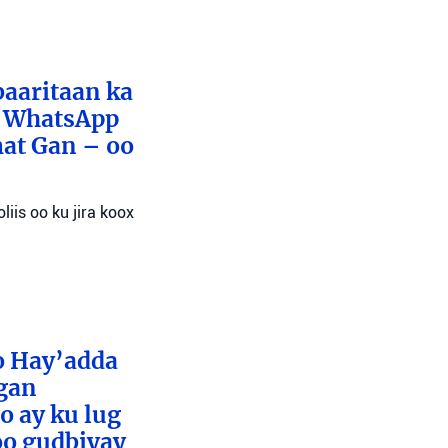
baaritaan ka
x WhatsApp
mat Gan – oo
liis oo ku jira koox
o Hay’adda
egan
o ay ku lug
oo gudbiyay