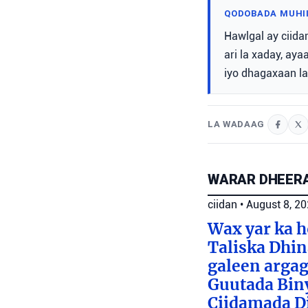
QODOBADA MUHI
Hawlgal ay ciida
ari la xaday, ay
iyo dhagaxaan la
LA WADAAG
WARAR DHEERA
ciidan
•
August 8, 2
Wax yar ka h
Taliska Dhin
galeen argag
Guutada Biny
Ciidamada Dif