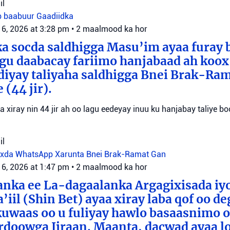
il
b baabuur
Gaadiidka
 6, 2026 at 3:28 pm
•
2 maalmood ka hor
a socda saldhigga Masu’im ayaa furay 
agu daabacay fariimo hanjabaad ah koo
ediyay taliyaha saldhigga Bnei Brak-Ra
(44 jir).
aa xiray nin 44 jir ah oo lagu eedeyay inuu ku hanjabay taliye boo
il
oxda WhatsApp
Xarunta Bnei Brak-Ramat Gan
 6, 2026 at 1:47 pm
•
2 maalmood ka hor
anka ee La-dagaalanka Argagixisada iy
’iil (Shin Bet) ayaa xiray laba qof oo d
uwaas oo u fuliyay hawlo basaasnimo o
rdoowga Iiraan. Maanta, dacwad ayaa l