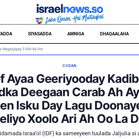
YADDA
SIYASADDA
AMNIGA
DHAQAALAHA
a Hagaajiyay 3 bilo ka hor
CIIDAN
f Ayaa Geeriyooday Kadib
dka Deegaan Carab Ah Ay
en Isku Day Lagu Doonaye
eliyo Xoolo Ari Ah Oo La 
idamada Israa'iil (IDF) ka sameeyeen tuulada Jaljulia si 