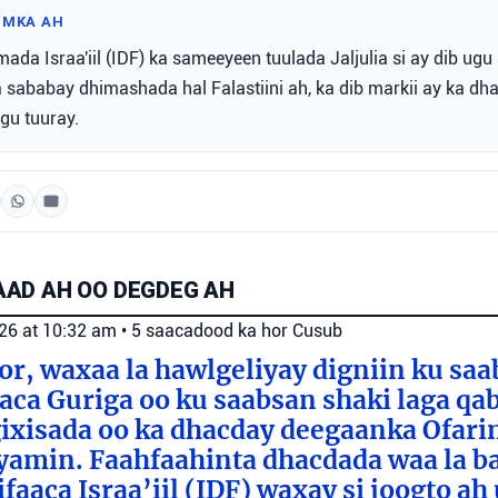
IMKA AH
mada Israa'iil (IDF) ka sameeyeen tuulada Jaljulia si ay dib ug
aa sababay dhimashada hal Falastiini ah, ka dib markii ay ka d
gu tuuray.
AD AH OO DEGDEG AH
026 at 10:32 am
•
5 saacadood ka hor
Cusub
or, waxaa la hawlgeliyay digniin ku sa
aca Guriga oo ku saabsan shaki laga qa
ixisada oo ka dhacday deegaanka Ofarim
amin. Faahfaahinta dhacdada waa la b
aaca Israa’iil (IDF) waxay si joogto ah 