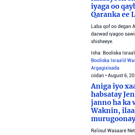
iyaga oo qay
Qaranka ee 
Laba qof oo degan A
dacwad iyagoo sawir
shisheeye.
Isha: Booliska Israa'i
Booliska Israa'iil
Was
Argagixisada
ciidan
•
August 6, 2
Aniga iyo x
habsatay Jen
janno ha ka 
Waknin, ilaa
murugoonaya
Ra'iisul Wasaare Ne