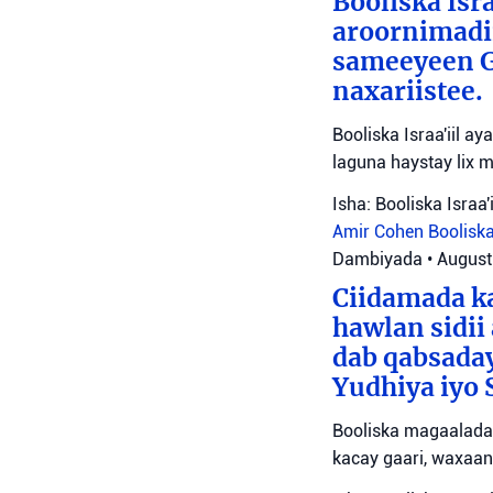
Booliska Isra
aroornimadii
sameeyeen Go
naxariistee.
Booliska Israa'iil a
laguna haystay lix 
Isha: Booliska Israa'i
Amir Cohen
Booliska
Dambiyada
•
August
Ciidamada ka
hawlan sidii
dab qabsada
Yudhiya iyo 
Booliska magaalada 
kacay gaari, waxaan