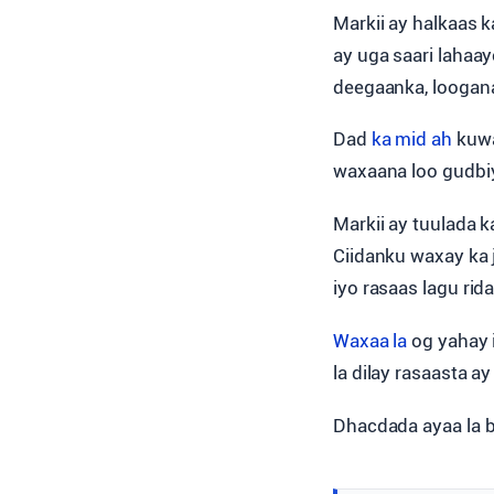
Markii ay halkaas 
ay uga saari lahaay
deegaanka, loogana
Dad
ka mid ah
kuwa
waxaana loo gudbiy
Markii ay tuulada 
Ciidanku waxay ka
iyo rasaas lagu ri
Waxaa la
og yahay 
la dilay rasaasta a
Dhacdada ayaa la 