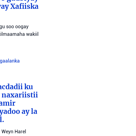
ay Xafiiska
agu soo oogay
tilmaamaha wakiil
agaalanka
cdadii ku
naxariistii
Tamir
yadoo ay la
l.
l Weyn Harel