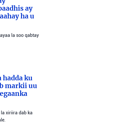
ay
baadhis ay
aahay ha u
 ayaa la soo qabtay
a hadda ku
ib markii uu
eegaanka
a xiriira dab ka
le.