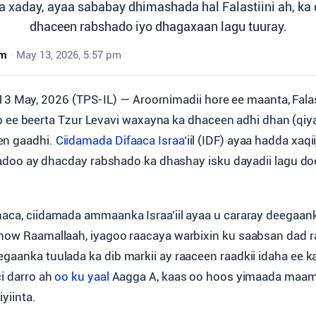
a xaday, ayaa sababay dhimashada hal Falastiini ah, ka 
dhaceen rabshado iyo dhagaxaan lagu tuuray.
wm
•
May 13, 2026, 5:57 pm
3 May, 2026 (TPS-IL) — Aroornimadii hore ee maanta, Falast
 ee beerta Tzur Levavi waxayna ka dhaceen adhi dhan (qiyaa
en gaadhi.
Ciidamada Difaaca Israa
‘iil (IDF) ayaa hadda xaqii
 iyadoo ay dhacday rabshado ka dhashay isku dayadii lagu d
haca, ciidamada ammaanka Israa’iil ayaa u cararay deegaanka
how Raamallaah, iyagoo raacaya warbixin ku saabsan dad rayi
gaanka tuulada ka dib markii ay raaceen raadkii idaha ee ka
ci darro ah
oo ku yaal
Aagga A, kaas oo hoos yimaada maam
yiinta.