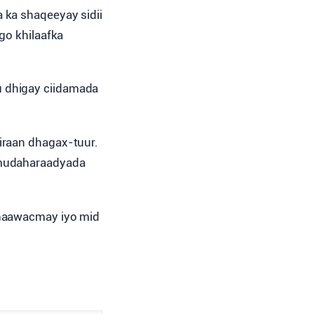
 ka shaqeeyay sidii
go khilaafka
u dhigay ciidamada
iraan dhagax-tuur.
 mudaharaadyada
dhaawacmay iyo mid