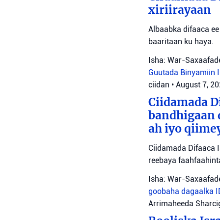
xiriirayaan
Albaabka difaaca ee 
baaritaan ku haya.
Isha: War-Saxaafade
Guutada Binyamiin
ciidan
•
August 7, 2
Ciidamada Di
bandhigaan 
ah iyo qiime
Ciidamada Difaaca I
reebaya faahfaahin
Isha: War-Saxaafade
goobaha dagaalka
Arrimaheeda Sharci