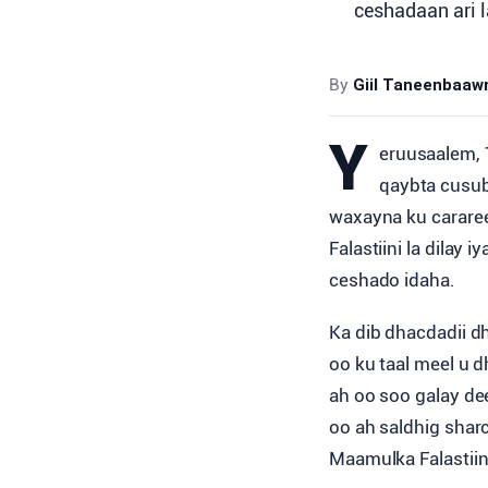
ceshadaan ari l
By
Giil Taneenbaa
Y
eruusaalem, 1
qaybta cusub
waxayna ku carare
Falastiini la dilay
ceshado idaha.
Ka dib dhacdadii d
oo ku taal meel u d
ah oo soo galay dee
oo ah saldhig shar
Maamulka Falastiini