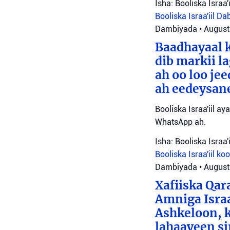
Isha: Booliska Israa'i
Booliska Israa'iil
Da
Dambiyada
•
August
Baadhayaal k
dib markii l
ah oo loo je
ah eedeysane 
Booliska Israa'iil ay
WhatsApp ah.
Isha: Booliska Israa'i
Booliska Israa'iil
ko
Dambiyada
•
August
Xafiiska Qar
Amniga Israa
Ashkeloon, k
lahaayeen si