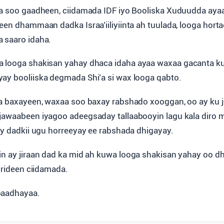
ka soo gaadheen, ciidamada IDF iyo Booliska Xuduudda ayaa
een dhammaan dadka Israa’iiliyiinta ah tuulada, looga horta
 saaro idaha.
 looga shakisan yahay dhaca idaha ayaa waxaa gacanta k
ay booliiska degmada Shi’a si wax looga qabto.
ka baxayeen, waxaa soo baxay rabshado xooggan, oo ay ku j
 jawaabeen iyagoo adeegsaday tallaabooyin lagu kala diro
day dadkii ugu horreeyay ee rabshada dhigayay.
in ay jiraan dad ka mid ah kuwa looga shakisan yahay oo 
y rideen ciidamada.
baadhayaa.