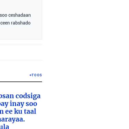
u soo ceshadaan
haceen rabshado
TOOS
absan codsiga
bay inay soo
 ee ku taal
aarayaa.
ula