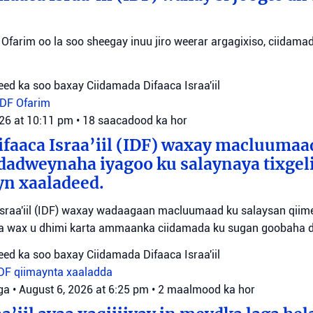
Ofarim oo la soo sheegay inuu jiro weerar argagixiso, ciidamada
ed ka soo baxay Ciidamada Difaaca Israa'iil
IDF
Ofarim
026 at 10:11 pm
•
18 saacadood ka hor
faaca Israa’iil (IDF) waxay macluumaa
dadweynaha iyagoo ku salaynaya tixge
yn xaaladeed.
sraa'iil (IDF) waxay wadaagaan macluumaad ku salaysan qiime
ta wax u dhimi karta ammaanka ciidamada ku sugan goobaha 
ed ka soo baxay Ciidamada Difaaca Israa'iil
IDF
qiimaynta xaaladda
ga
•
August 6, 2026 at 6:25 pm
•
2 maalmood ka hor