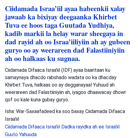
Ciidamada Israa’iil ayaa habeenkii xalay
jawaab ka bixiyay deegaanka Khirbet
Tuva ee hoos taga Guutada Yudhiya,
kadib markii la helay warar sheegaya in
dad rayid ah oo Israa’iiliyiin ah ay gubeen
guryo oo ay weerareen dad Falastiiniyiin
ah oo halkaas ku sugnaa.
Ciidamada Difaaca Israa'iil (IDF) ayaa baaritaan ku
samaynaya dhacdo rabshado wadata oo ka dhacday
Khirbet Tuva, halkaas oo ay degganayaal Yuhuud ah
weerareen dad Falastiiniyiin ah, iyagoo dhaawacay dhowr
qof oo kale kuna gubay guryo.
Isha: War-Saxaafadeed ka soo baxay Ciidamada Difaaca
Israa'iil
Ciidamada Difaaca Israa'iil
Dadka rayidka ah ee Israa'iil
Guuto Yahuuda