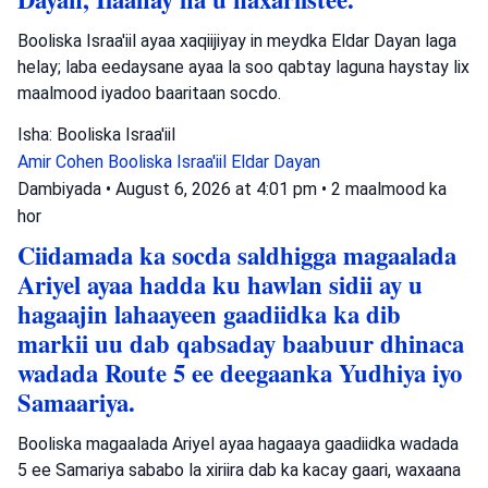
Booliska Israa'iil ayaa xaqiijiyay in meydka Eldar Dayan laga
helay; laba eedaysane ayaa la soo qabtay laguna haystay lix
maalmood iyadoo baaritaan socdo.
Isha: Booliska Israa'iil
Amir Cohen
Booliska Israa'iil
Eldar Dayan
Dambiyada
•
August 6, 2026 at 4:01 pm
•
2 maalmood ka
hor
Ciidamada ka socda saldhigga magaalada
Ariyel ayaa hadda ku hawlan sidii ay u
hagaajin lahaayeen gaadiidka ka dib
markii uu dab qabsaday baabuur dhinaca
wadada Route 5 ee deegaanka Yudhiya iyo
Samaariya.
Booliska magaalada Ariyel ayaa hagaaya gaadiidka wadada
5 ee Samariya sababo la xiriira dab ka kacay gaari, waxaana