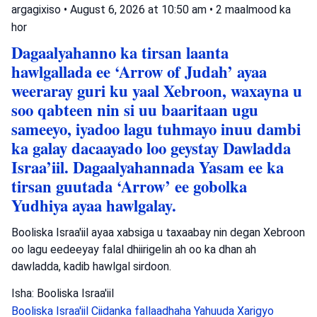
argagixiso
•
August 6, 2026 at 10:50 am
•
2 maalmood ka
hor
Dagaalyahanno ka tirsan laanta
hawlgallada ee ‘Arrow of Judah’ ayaa
weeraray guri ku yaal Xebroon, waxayna u
soo qabteen nin si uu baaritaan ugu
sameeyo, iyadoo lagu tuhmayo inuu dambi
ka galay dacaayado loo geystay Dawladda
Israa’iil. Dagaalyahannada Yasam ee ka
tirsan guutada ‘Arrow’ ee gobolka
Yudhiya ayaa hawlgalay.
Booliska Israa'iil ayaa xabsiga u taxaabay nin degan Xebroon
oo lagu eedeeyay falal dhiirigelin ah oo ka dhan ah
dawladda, kadib hawlgal sirdoon.
Isha: Booliska Israa'iil
Booliska Israa'iil
Ciidanka fallaadhaha Yahuuda
Xarigyo