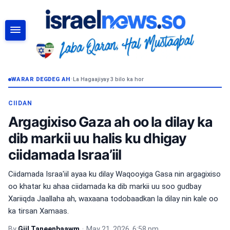
RAADI
WARAR DEGDEG AH
•
La Hagaajiyay 3 bilo ka hor
CIIDAN
Argagixiso Gaza ah oo la dilay ka
dib markii uu halis ku dhigay
ciidamada Israa’iil
Ciidamada Israa'iil ayaa ku dilay Waqooyiga Gasa nin argagixiso
oo khatar ku ahaa ciidamada ka dib markii uu soo gudbay
Xariiqda Jaallaha ah, waxaana todobaadkan la dilay nin kale oo
ka tirsan Xamaas.
By
Giil Taneenbaawm
•
May 21, 2026, 6:58 pm