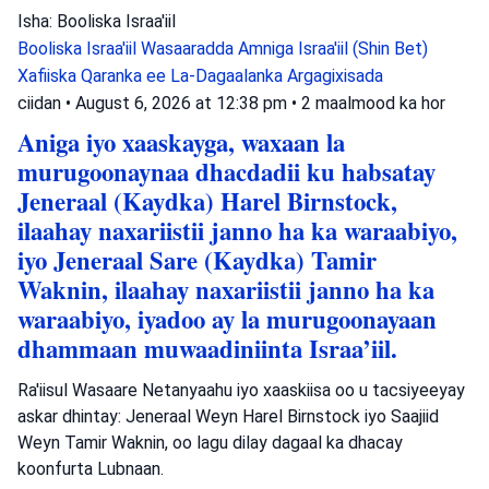
Isha: Booliska Israa'iil
Booliska Israa'iil
Wasaaradda Amniga Israa'iil (Shin Bet)
Xafiiska Qaranka ee La-Dagaalanka Argagixisada
ciidan
•
August 6, 2026 at 12:38 pm
•
2 maalmood ka hor
Aniga iyo xaaskayga, waxaan la
murugoonaynaa dhacdadii ku habsatay
Jeneraal (Kaydka) Harel Birnstock,
ilaahay naxariistii janno ha ka waraabiyo,
iyo Jeneraal Sare (Kaydka) Tamir
Waknin, ilaahay naxariistii janno ha ka
waraabiyo, iyadoo ay la murugoonayaan
dhammaan muwaadiniinta Israa’iil.
Ra'iisul Wasaare Netanyaahu iyo xaaskiisa oo u tacsiyeeyay
askar dhintay: Jeneraal Weyn Harel Birnstock iyo Saajiid
Weyn Tamir Waknin, oo lagu dilay dagaal ka dhacay
koonfurta Lubnaan.