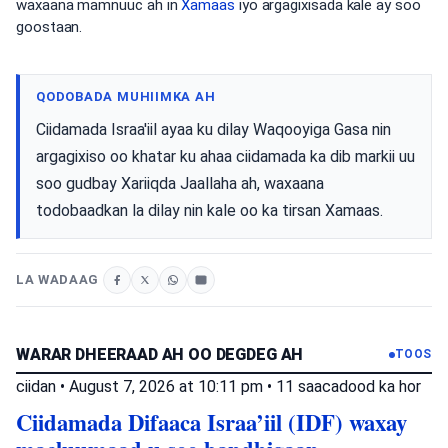
waxaana mamnuuc ah in
Xamaas
iyo argagixisada kale ay soo
goostaan.
QODOBADA MUHIIMKA AH
Ciidamada Israa'iil ayaa ku dilay Waqooyiga Gasa nin
argagixiso oo khatar ku ahaa ciidamada ka dib markii uu
soo gudbay Xariiqda Jaallaha ah, waxaana
todobaadkan la dilay nin kale oo ka tirsan Xamaas.
LA WADAAG
WARAR DHEERAAD AH OO DEGDEG AH
TOOS
ciidan
•
August 7, 2026 at 10:11 pm
•
11 saacadood ka hor
Ciidamada Difaaca Israa’iil (IDF) waxay