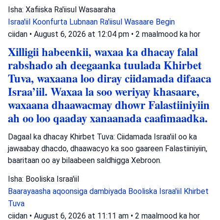
Isha: Xafiiska Ra'iisul Wasaaraha
Israa'iil
Koonfurta Lubnaan
Ra'iisul Wasaare Begin
ciidan
•
August 6, 2026 at 12:04 pm
•
2 maalmood ka hor
Xilligii habeenkii, waxaa ka dhacay falal
rabshado ah deegaanka tuulada Khirbet
Tuva, waxaana loo diray ciidamada difaaca
Israa’iil. Waxaa la soo weriyay khasaare,
waxaana dhaawacmay dhowr Falastiiniyiin
ah oo loo qaaday xanaanada caafimaadka.
Dagaal ka dhacay Khirbet Tuva: Ciidamada Israa'iil oo ka
jawaabay dhacdo, dhaawacyo ka soo gaareen Falastiiniyiin,
baaritaan oo ay bilaabeen saldhigga Xebroon.
Isha: Booliska Israa'iil
Baarayaasha aqoonsiga dambiyada
Booliska Israa'iil
Khirbet
Tuva
ciidan
•
August 6, 2026 at 11:11 am
•
2 maalmood ka hor