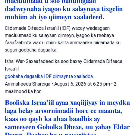
macluumaad u soo bandhigaan
dadweynaha iyagoo ku salaynaya tixgelin
muhiim ah iyo qiimeyn xaaladeed.
Ciidamada Difaaca Israa'iil (IDF) waxay wadaagaan
macluumaad ku salaysan qiimeyn, iyagoo ka reebaya
faahfaahinta wax u dhimi karta ammaanka ciidamada ku
sugan goobaha dagaalka.
Isha: War-Saxaafadeed ka soo baxay Ciidamada Difaaca
Israa'iil
goobaha dagaalka
IDF
qiimaynta xaaladda
Arrimaheeda Sharciga
•
August 6, 2026 at 6:25 pm
•
2
maalmood ka hor
Booliska Israa’iil ayaa xaqiijiyay in meydka
laga helay aroornimadii hore ee maanta,
kaas oo qayb ka ahaa baadhis ay
sameeyeen Gobolka Dhexe, uu yahay Eldar
Dayan, Ilaahay ha u naxariistee.