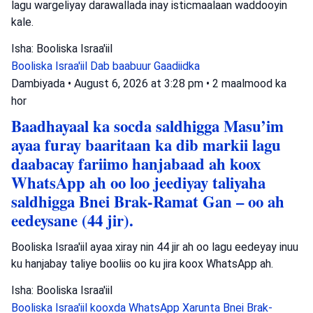
lagu wargeliyay darawallada inay isticmaalaan waddooyin
kale.
Isha: Booliska Israa'iil
Booliska Israa'iil
Dab baabuur
Gaadiidka
Dambiyada
•
August 6, 2026 at 3:28 pm
•
2 maalmood ka
hor
Baadhayaal ka socda saldhigga Masu’im
ayaa furay baaritaan ka dib markii lagu
daabacay fariimo hanjabaad ah koox
WhatsApp ah oo loo jeediyay taliyaha
saldhigga Bnei Brak-Ramat Gan – oo ah
eedeysane (44 jir).
Booliska Israa'iil ayaa xiray nin 44 jir ah oo lagu eedeyay inuu
ku hanjabay taliye booliis oo ku jira koox WhatsApp ah.
Isha: Booliska Israa'iil
Booliska Israa'iil
kooxda WhatsApp
Xarunta Bnei Brak-