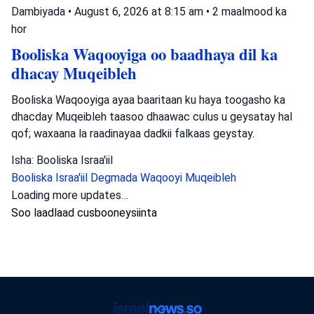
Dambiyada
•
August 6, 2026 at 8:15 am
•
2 maalmood ka
hor
Booliska Waqooyiga oo baadhaya dil ka
dhacay Muqeibleh
Booliska Waqooyiga ayaa baaritaan ku haya toogasho ka
dhacday Muqeibleh taasoo dhaawac culus u geysatay hal
qof; waxaana la raadinayaa dadkii falkaas geystay.
Isha: Booliska Israa'iil
Booliska Israa'iil
Degmada Waqooyi
Muqeibleh
Loading more updates…
Soo laadlaad cusbooneysiinta