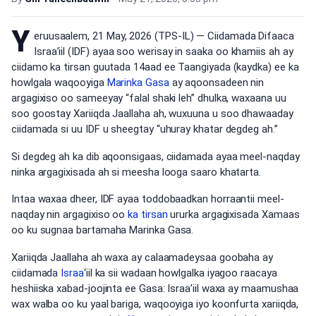
Y
eruusaalem, 21 May, 2026 (TPS-IL) — Ciidamada Difaaca
Israa’iil (IDF) ayaa soo werisay in saaka oo khamiis ah ay
ciidamo ka tirsan guutada 14aad ee Taangiyada (kaydka) ee ka
howlgala waqooyiga
Marinka Gasa
ay aqoonsadeen nin
argagixiso oo sameeyay “falal shaki leh” dhulka, waxaana uu
soo goostay Xariiqda Jaallaha ah, wuxuuna u soo dhawaaday
ciidamada si uu IDF u sheegtay “uhuray khatar degdeg ah.”
Si degdeg ah ka dib aqoonsigaas, ciidamada ayaa meel-naqday
ninka argagixisada ah si meesha looga saaro khatarta.
Intaa waxaa dheer, IDF ayaa toddobaadkan horraantii meel-
naqday nin argagixiso oo
ka tirsan
ururka argagixisada Xamaas
oo ku sugnaa bartamaha Marinka Gasa.
Xariiqda Jaallaha ah waxa ay calaamadeysaa goobaha ay
ciidamada
Israa
‘iil ka sii wadaan howlgalka iyagoo raacaya
heshiiska xabad-joojinta ee Gasa: Israa’iil waxa ay maamushaa
wax walba oo ku yaal bariga, waqooyiga iyo koonfurta xariiqda,