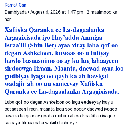
Ramat Gan
Dambiyada
•
August 6, 2026 at 1:47 pm
•
2 maalmood ka
hor
Xafiiska Qaranka ee La-dagaalanka
Argagixisada iyo Hay’adda Amniga
Israa’iil (Shin Bet) ayaa xiray laba qof oo
degan Ashkeloon, kuwaas oo u fuliyay
hawlo basaasnimo oo ay ku lug lahaayeen
sirdoowga Iiraan. Maanta, dacwad ayaa loo
gudbiyay iyaga oo qayb ka ah hawlgal
wadajir ah oo uu sameeyay Xafiiska
Qaranka ee La-dagaalanka Argagixisada.
Laba qof oo degan Ashkeloon oo lagu eedeeyay inay u
basaaseen Iiraan; maanta lagu soo oogay dacwad iyagoo
sawirro ka qaaday goobo muhiim ah oo Israa'iil ah iyagoo
raacaya tilmaamaha wakiil shisheeye.