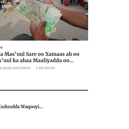
AN
a Mas’uul Sare oo Xamaas ah oo
’uul ka ahaa Maaliyadda oo…
a qoray Uud Amiton
·
2 bilo ka hor
ka Xuduudda Waqooyi…