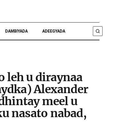
DAMBIYADA
ADEEGYADA
RAADI
o leh u diraynaa
aydka) Alexander
dhintay meel u
u nasato nabad,