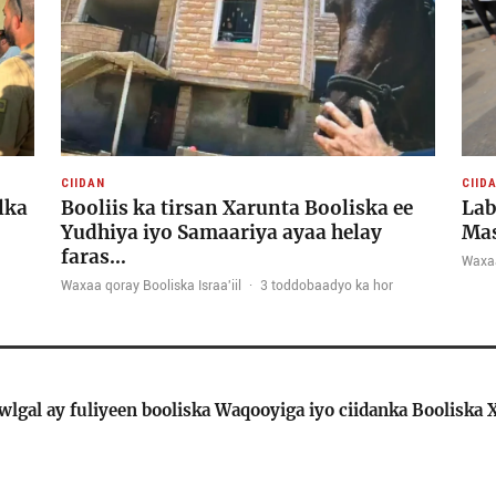
CIIDAN
CIID
lka
Booliis ka tirsan Xarunta Booliska ee
Lab
Yudhiya iyo Samaariya ayaa helay
Mas
faras…
Waxa
Waxaa qoray Booliska Israa'iil
·
3 toddobaadyo ka hor
hawlgal ay fuliyeen booliska Waqooyiga iyo ciidanka Boolis