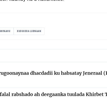
TANYAAHU
XUDUUDDA LUBNAAN
rugoonaynaa dhacdadii ku habsatay Jeneraal 
y falal rabshado ah deegaanka tuulada Khirbet