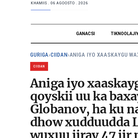
KHAMIIS .
06 AGOOSTO . 2026
GANACSI
TIKNOOLAJI
GURIGA
›
CIIDAN
›
ANIGA IYO XAASKAYGU WA
CIIDAN
Aniga iyo xaaskayg
qoyskii uu ka bax
Globanov, ha ku na
dhow xudduudda Lu
wuxuu jiray 47 jir