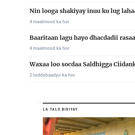
Nin looga shakiyay inuu ku lug lah
4 maalmood ka hor
Baaritaan lagu hayo dhacdadii rasa
4 maalmood ka hor
Waxaa loo socdaa Saldhigga Ciidank
2 toddobaadyo ka hor
LA TALO BIXIYAY