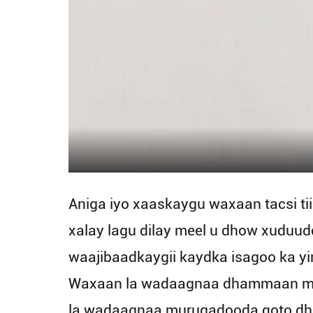
Aniga iyo xaaskaygu waxaan tacsi t
xalay lagu dilay meel u dhow xuduu
waajibaadkaygii kaydka isagoo ka y
Waxaan la wadaagnaa dhammaan muwa
la wadaagnaa murugadooda qoto dheer