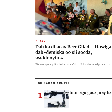
CIIDAN
Dab ka dhacay Beer Gilad – Howlga
dab-demiska oo sii socda,
waddooyinka…
Waxaa qoray Booliska Israa'iil
·
3 toddobaadyo ka hor
UGU BADAN AKHRIS
1
Intii lagu guda jiray 