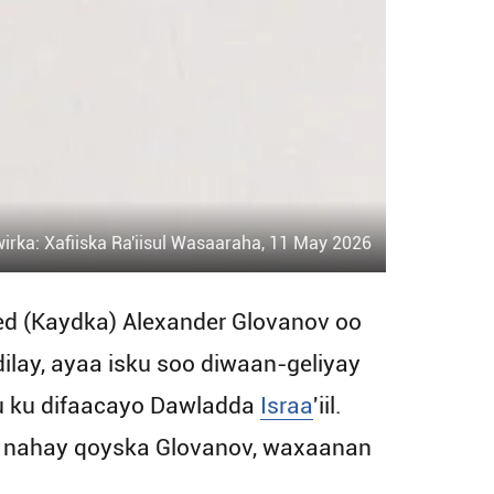
irka: Xafiiska Ra'iisul Wasaaraha, 11 May 2026
ed (Kaydka) Alexander Glovanov oo
 dilay, ayaa isku soo diwaan-geliyay
uu ku difaacayo Dawladda
Israa
'iil.
n nahay qoyska Glovanov, waxaanan