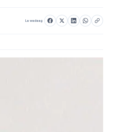
La wadaag
La wadaag Facebook
La wadaag X
La wadaag LinkedIn
La wadaag WhatsApp
Nuqul link