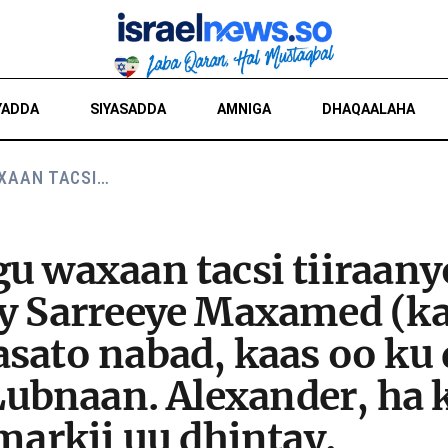
YADDA
SIYASADDA
AMNIGA
DHAQAALAHA
XAAN TACSI…
u waxaan tacsi tiiraany
ay Sarreeye Maxamed (k
sato nabad, kaas oo ku 
bnaan. Alexander, ha k
 markii uu dhintay.