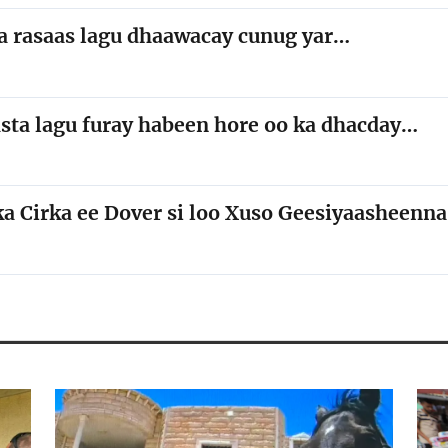
aa rasaas lagu dhaawacay cunug yar…
asta lagu furay habeen hore oo ka dhacday…
a Cirka ee Dover si loo Xuso Geesiyaasheenna