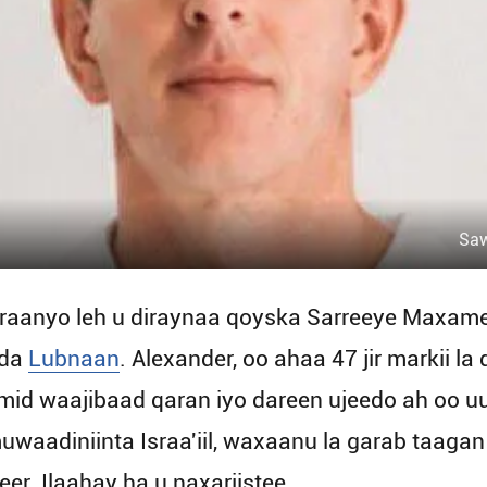
Saw
iiraanyo leh u diraynaa qoyska Sarreeye Maxam
dda
Lubnaan
. Alexander, oo ahaa 47 jir markii la
imid waajibaad qaran iyo dareen ujeedo ah oo 
adiniinta Israa'iil, waxaanu la garab taaga
. Ilaahay ha u naxariistee.