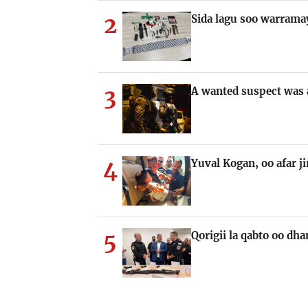
2
Sida lagu soo warramay
3
A wanted suspect was a
4
Yuval Kogan, oo afar j
5
Qorigii la qabto oo dha