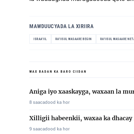
MAWDUUCYADA LA XIRIIRA
ISRAA'IIL
RA'IISUL WASAARE BEGIN
RA'IISUL WASAARE NE
WAX BADAN KA BARO CIIDAN
Aniga iyo xaaskayga, waxaan la mu
8 saacadood ka hor
Xilligii habeenkii, waxaa ka dhaca
9 saacadood ka hor