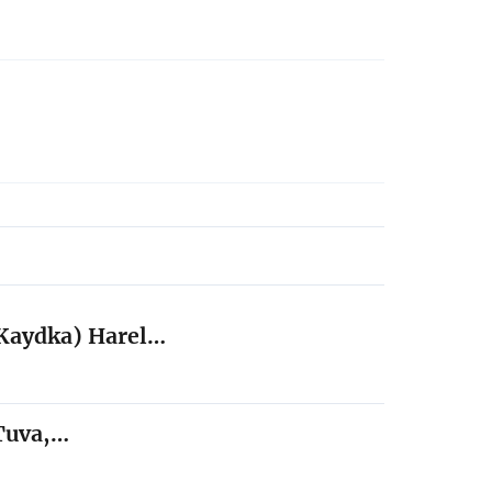
(Kaydka) Harel…
 Tuva,…