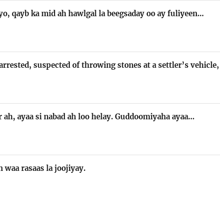
o, qayb ka mid ah hawlgal la beegsaday oo ay fuliyeen…
rrested, suspected of throwing stones at a settler’s vehicl
ir ah, ayaa si nabad ah loo helay. Guddoomiyaha ayaa…
n waa rasaas la joojiyay.