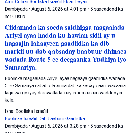
Amir Cohen
Booliska Israa'iil
Eldar Dayan
Dambiyada
•
August 6, 2026 at 4:01 pm
•
5 saacadood ka
hor
Cusub
Ciidamada ka socda saldhigga magaalada
Ariyel ayaa hadda ku hawlan sidii ay u
hagaajin lahaayeen gaadiidka ka dib
markii uu dab qabsaday baabuur dhinaca
wadada Route 5 ee deegaanka Yudhiya iyo
Samaariya.
Booliska magaalada Ariyel ayaa hagaaya gaadiidka wadada
5 ee Samariya sababo la xiriira dab ka kacay gaari, waxaana
lagu wargeliyay darawallada inay isticmaalaan waddooyin
kale.
Isha: Booliska Israa'iil
Booliska Israa'iil
Dab baabuur
Gaadiidka
Dambiyada
•
August 6, 2026 at 3:28 pm
•
5 saacadood ka