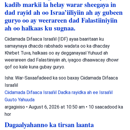
kadib markii la helay warar sheegaya in
dad rayid ah oo Israa’iiliyiin ah ay gubeen
guryo oo ay weerareen dad Falastiiniyiin
ah oo halkaas ku sugnaa.
Ciidamada Difaaca Israa'iil (IDF) ayaa baaritaan ku
samaynaya dhacdo rabshado wadata oo ka dhacday
Khirbet Tuva, halkaas oo ay degganayaal Yuhuud ah
weerareen dad Falastiiniyiin ah, iyagoo dhaawacay dhowr
qof oo kale kuna gubay guryo.
Isha: War-Saxaafadeed ka soo baxay Ciidamada Difaaca
Israa'iil
Ciidamada Difaaca Israa'iil
Dadka rayidka ah ee Israa'iil
Guuto Yahuuda
argagixiso
•
August 6, 2026 at 10:50 am
•
10 saacadood ka
hor
Dagaalyahanno ka tirsan laanta