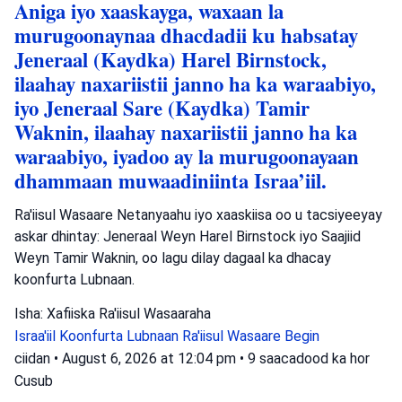
Aniga iyo xaaskayga, waxaan la
murugoonaynaa dhacdadii ku habsatay
Jeneraal (Kaydka) Harel Birnstock,
ilaahay naxariistii janno ha ka waraabiyo,
iyo Jeneraal Sare (Kaydka) Tamir
Waknin, ilaahay naxariistii janno ha ka
waraabiyo, iyadoo ay la murugoonayaan
dhammaan muwaadiniinta Israa’iil.
Ra'iisul Wasaare Netanyaahu iyo xaaskiisa oo u tacsiyeeyay
askar dhintay: Jeneraal Weyn Harel Birnstock iyo Saajiid
Weyn Tamir Waknin, oo lagu dilay dagaal ka dhacay
koonfurta Lubnaan.
Isha: Xafiiska Ra'iisul Wasaaraha
Israa'iil
Koonfurta Lubnaan
Ra'iisul Wasaare Begin
ciidan
•
August 6, 2026 at 12:04 pm
•
9 saacadood ka hor
Cusub