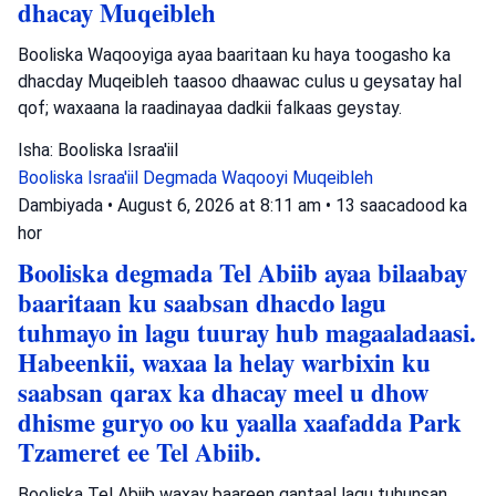
dhacay Muqeibleh
Booliska Waqooyiga ayaa baaritaan ku haya toogasho ka
dhacday Muqeibleh taasoo dhaawac culus u geysatay hal
qof; waxaana la raadinayaa dadkii falkaas geystay.
Isha: Booliska Israa'iil
Booliska Israa'iil
Degmada Waqooyi
Muqeibleh
Dambiyada
•
August 6, 2026 at 8:11 am
•
13 saacadood ka
hor
Booliska degmada Tel Abiib ayaa bilaabay
baaritaan ku saabsan dhacdo lagu
tuhmayo in lagu tuuray hub magaaladaasi.
Habeenkii, waxaa la helay warbixin ku
saabsan qarax ka dhacay meel u dhow
dhisme guryo oo ku yaalla xaafadda Park
Tzameret ee Tel Abiib.
Booliska Tel Abiib waxay baareen gantaal lagu tuhunsan