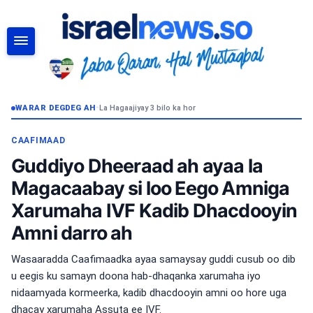
RAADI
WARAR DEGDEG AH
•
La Hagaajiyay 3 bilo ka hor
CAAFIMAAD
Guddiyo Dheeraad ah ayaa la
Magacaabay si loo Eego Amniga
Xarumaha IVF Kadib Dhacdooyin
Amni darro ah
Wasaaradda Caafimaadka ayaa samaysay guddi cusub oo dib
u eegis ku samayn doona hab-dhaqanka xarumaha iyo
nidaamyada kormeerka, kadib dhacdooyin amni oo hore uga
dhacay xarumaha Assuta ee IVF.