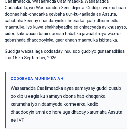
Caafimaadka, Wasaaradda Caafimaadka, Wasaaradda
Cadaaladda, iyo Wasaaradda Xeer-dejinta. Guddigu wuxuu baari
doonaa hab-dhaqanka qeybaha uur-ku-taallada ee Assuta,
sababaha keenay dhacdooyinka, heerarka qaab-dhismeedka,
maamulka, iyo kuwa shakhsiyaadka ee dhinacyada ay khusayso,
sidoo kale wuxuu baari doonaa hababka jawaabta iyo wax-u-
qabashada dhacdooyinka, gaar ahaan maamulka isbitaalka.
Guddiga waxaa laga codsaday inuu soo gudbiyo gunaanadkiisa
ilaa 15-ka September, 2026.
QODOBADA MUHIIMKA AH
Wasaaradda Caafimaadka ayaa samaysay guddi cusub
oo dib u eegis ku samayn doona hab-dhaqanka
xarumaha iyo nidaamyada kormeerka, kadib
dhacdooyin amni oo hore uga dhacay xarumaha Assuta
ee IVF.