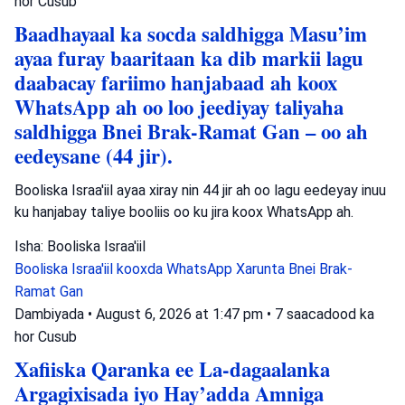
hor
Cusub
Baadhayaal ka socda saldhigga Masu’im
ayaa furay baaritaan ka dib markii lagu
daabacay fariimo hanjabaad ah koox
WhatsApp ah oo loo jeediyay taliyaha
saldhigga Bnei Brak-Ramat Gan – oo ah
eedeysane (44 jir).
Booliska Israa'iil ayaa xiray nin 44 jir ah oo lagu eedeyay inuu
ku hanjabay taliye booliis oo ku jira koox WhatsApp ah.
Isha: Booliska Israa'iil
Booliska Israa'iil
kooxda WhatsApp
Xarunta Bnei Brak-
Ramat Gan
Dambiyada
•
August 6, 2026 at 1:47 pm
•
7 saacadood ka
hor
Cusub
Xafiiska Qaranka ee La-dagaalanka
Argagixisada iyo Hay’adda Amniga