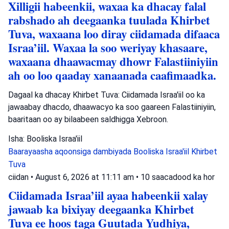
Xilligii habeenkii, waxaa ka dhacay falal
rabshado ah deegaanka tuulada Khirbet
Tuva, waxaana loo diray ciidamada difaaca
Israa’iil. Waxaa la soo weriyay khasaare,
waxaana dhaawacmay dhowr Falastiiniyiin
ah oo loo qaaday xanaanada caafimaadka.
Dagaal ka dhacay Khirbet Tuva: Ciidamada Israa'iil oo ka
jawaabay dhacdo, dhaawacyo ka soo gaareen Falastiiniyiin,
baaritaan oo ay bilaabeen saldhigga Xebroon.
Isha: Booliska Israa'iil
Baarayaasha aqoonsiga dambiyada
Booliska Israa'iil
Khirbet
Tuva
ciidan
•
August 6, 2026 at 11:11 am
•
10 saacadood ka hor
Ciidamada Israa’iil ayaa habeenkii xalay
jawaab ka bixiyay deegaanka Khirbet
Tuva ee hoos taga Guutada Yudhiya,