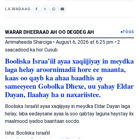
LA WADAAG
WARAR DHEERAAD AH OO DEGDEG AH
TOOS
Arrimaheeda Sharciga
•
August 6, 2026 at 6:25 pm
•
2
saacadood ka hor
Cusub
Booliska Israa’iil ayaa xaqiijiyay in meydka
laga helay aroornimadii hore ee maanta,
kaas oo qayb ka ahaa baadhis ay
sameeyeen Gobolka Dhexe, uu yahay Eldar
Dayan, Ilaahay ha u naxariistee.
Booliska Israa'iil ayaa xaqiijiyay in meydka Eldar Dayan laga
helay; laba eedaysane ayaa la soo qabtay laguna haystay lix
maalmood iyadoo baaritaan socdo.
Isha: Booliska Israa'iil