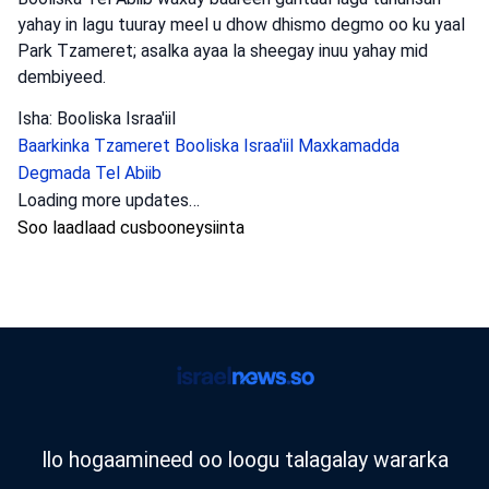
yahay in lagu tuuray meel u dhow dhismo degmo oo ku yaal
Park Tzameret; asalka ayaa la sheegay inuu yahay mid
dembiyeed.
Isha: Booliska Israa'iil
Baarkinka Tzameret
Booliska Israa'iil
Maxkamadda
Degmada Tel Abiib
Loading more updates…
Soo laadlaad cusbooneysiinta
Ilo hogaamineed oo loogu talagalay wararka