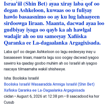
Israa’iil (Shin Bet) ayaa xiray laba qof oo
degan Ashkeloon, kuwaas oo u fuliyay
hawlo basaasnimo oo ay ku lug lahaayeen
sirdoowga Iiraan. Maanta, dacwad ayaa loo
gudbiyay iyaga oo qayb ka ah hawlgal
wadajir ah oo uu sameeyay Xafiiska
Qaranka ee La-dagaalanka Argagixisada.
Laba qof oo degan Ashkeloon oo lagu eedeeyay inay u
basaaseen Iiraan; maanta lagu soo oogay dacwad iyagoo
sawirro ka qaaday goobo muhiim ah oo Israa'iil ah iyagoo
raacaya tilmaamaha wakiil shisheeye.
Isha: Booliska Israa'iil
Booliska Israa'iil
Wasaaradda Amniga Israa'iil (Shin Bet)
Xafiiska Qaranka ee La-Dagaalanka Argagixisada
ciidan
•
August 6, 2026 at 12:38 pm
•
8 saacadood ka hor
Cusub