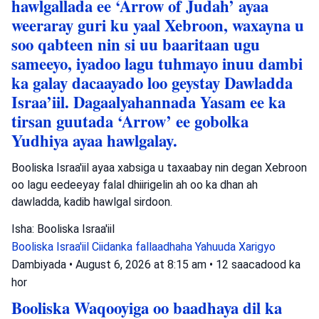
hawlgallada ee ‘Arrow of Judah’ ayaa
weeraray guri ku yaal Xebroon, waxayna u
soo qabteen nin si uu baaritaan ugu
sameeyo, iyadoo lagu tuhmayo inuu dambi
ka galay dacaayado loo geystay Dawladda
Israa’iil. Dagaalyahannada Yasam ee ka
tirsan guutada ‘Arrow’ ee gobolka
Yudhiya ayaa hawlgalay.
Booliska Israa'iil ayaa xabsiga u taxaabay nin degan Xebroon
oo lagu eedeeyay falal dhiirigelin ah oo ka dhan ah
dawladda, kadib hawlgal sirdoon.
Isha: Booliska Israa'iil
Booliska Israa'iil
Ciidanka fallaadhaha Yahuuda
Xarigyo
Dambiyada
•
August 6, 2026 at 8:15 am
•
12 saacadood ka
hor
Booliska Waqooyiga oo baadhaya dil ka