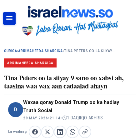
RAADI
GURIGA
›
ARRIMAHEEDA SHARCIGA
›
TINA PETERS OO LA SIIYAY…
ARRIMAHEEDA SHARCIGA
Tina Peters oo la siiyay 9 sano oo xabsi ah,
taasina waa wax aan cadaalad ahayn
Waxaa qoray
Donald Trump oo ka hadlay
D
Truth Social
1 DAQIIQO AKHRIS
29 MAY 2026
•
21:14
•
La wadaag
La wadaag Facebook
La wadaag X
La wadaag LinkedIn
La wadaag WhatsApp
Nuqul link