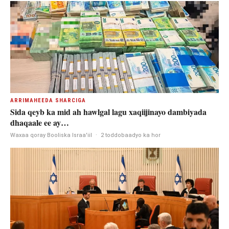
ARRIMAHEEDA SHARCIGA
Sida qeyb ka mid ah hawlgal lagu xaqiijinayo dambiyada
dhaqaale ee ay…
Waxaa qoray Booliska Israa'iil
·
2 toddobaadyo ka hor