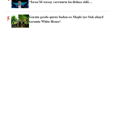
“Israa’iil waxay carruurta ku dishaa sidii…
5
Goynta geedo qurux badan oo Maple iyo Oak ahayd
xarunta White House!