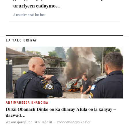
ururiyeen cadaymo…
3 maalmood ka hor
LA TALO BIXIYAY
ARRIMAHEEDA SHARCIGA
Dilkii Obanach Dinko oo ka dhacay Afula oo la xaliyay –
dacwad…
Waxaa qoray Booliska Israa'iil
·
2 toddobaadyo ka hor