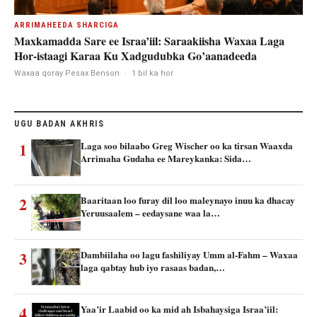
ARRIMAHEEDA SHARCIGA
Maxkamadda Sare ee Israa’iil: Saraakiisha Waxaa Laga
Hor-istaagi Karaa Ku Xadgudubka Go’aanadeeda
Waxaa qoray Pesax Benson
·
1 bil ka hor
UGU BADAN AKHRIS
1
Laga soo bilaabo Greg Wischer oo ka tirsan Waaxda
Arrimaha Gudaha ee Mareykanka: Sida…
2
Baaritaan loo furay dil loo maleynayo inuu ka dhacay
Yeruusaalem – eedaysane waa la…
3
Dambiilaha oo lagu fashiliyay Umm al-Fahm – Waxaa
laga qabtay hub iyo rasaas badan,…
4
Yaa’ir Laabid oo ka mid ah Isbahaysiga Israa’iil: