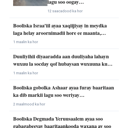
lagu soo oogay…
12 saacadood ka hor
Booliska Israa’iil ayaa xaqiijiyay in meydka
laga helay aroornimadii hore ee maanta,…
1 maalin ka hor
Duuliyihii diyaaradda aan duuliyaha lahayn
wuxuu la socday qof hubaysan wuxuuna ku…
1 maalin ka hor
Booliska gobolka Ashaar ayaa furay baaritaan
ka dib markii lagu soo weriyay…
2 maalmood ka hor
Booliska Degmada Yeruusaalem ayaa soo
gabagabeeyay baaritaankooda waxana ay soo