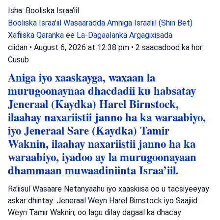
Isha: Booliska Israa'iil
Booliska Israa'iil
Wasaaradda Amniga Israa'iil (Shin Bet)
Xafiiska Qaranka ee La-Dagaalanka Argagixisada
ciidan
•
August 6, 2026 at 12:38 pm
•
2 saacadood ka hor
Cusub
Aniga iyo xaaskayga, waxaan la
murugoonaynaa dhacdadii ku habsatay
Jeneraal (Kaydka) Harel Birnstock,
ilaahay naxariistii janno ha ka waraabiyo,
iyo Jeneraal Sare (Kaydka) Tamir
Waknin, ilaahay naxariistii janno ha ka
waraabiyo, iyadoo ay la murugoonayaan
dhammaan muwaadiniinta Israa’iil.
Ra'iisul Wasaare Netanyaahu iyo xaaskiisa oo u tacsiyeeyay
askar dhintay: Jeneraal Weyn Harel Birnstock iyo Saajiid
Weyn Tamir Waknin, oo lagu dilay dagaal ka dhacay