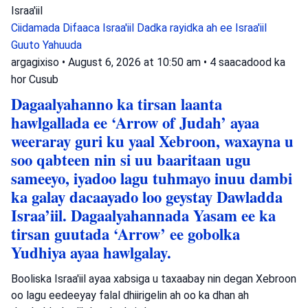
Israa'iil
Ciidamada Difaaca Israa'iil
Dadka rayidka ah ee Israa'iil
Guuto Yahuuda
argagixiso
•
August 6, 2026 at 10:50 am
•
4 saacadood ka
hor
Cusub
Dagaalyahanno ka tirsan laanta
hawlgallada ee ‘Arrow of Judah’ ayaa
weeraray guri ku yaal Xebroon, waxayna u
soo qabteen nin si uu baaritaan ugu
sameeyo, iyadoo lagu tuhmayo inuu dambi
ka galay dacaayado loo geystay Dawladda
Israa’iil. Dagaalyahannada Yasam ee ka
tirsan guutada ‘Arrow’ ee gobolka
Yudhiya ayaa hawlgalay.
Booliska Israa'iil ayaa xabsiga u taxaabay nin degan Xebroon
oo lagu eedeeyay falal dhiirigelin ah oo ka dhan ah