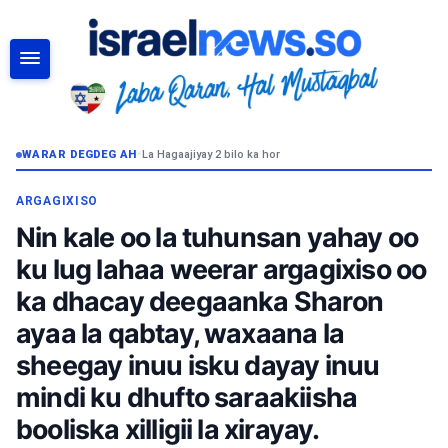
RAADI
WARAR DEGDEG AH
•
La Hagaajiyay 2 bilo ka hor
ARGAGIXISO
Nin kale oo la tuhunsan yahay oo
ku lug lahaa weerar argagixiso oo
ka dhacay deegaanka Sharon
ayaa la qabtay, waxaana la
sheegay inuu isku dayay inuu
mindi ku dhufto saraakiisha
booliska xilligii la xirayay.