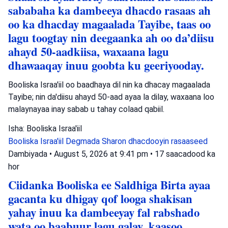
sababaha ka dambeeya dhacdo rasaas ah
oo ka dhacday magaalada Tayibe, taas oo
lagu toogtay nin deegaanka ah oo da’diisu
ahayd 50-aadkiisa, waxaana lagu
dhawaaqay inuu goobta ku geeriyooday.
Booliska Israa'iil oo baadhaya dil nin ka dhacay magaalada
Tayibe; nin da'diisu ahayd 50-aad ayaa la dilay, waxaana loo
malaynayaa inay sabab u tahay colaad qabiil.
Isha: Booliska Israa'iil
Booliska Israa'iil
Degmada Sharon
dhacdooyin rasaaseed
Dambiyada
•
August 5, 2026 at 9:41 pm
•
17 saacadood ka
hor
Ciidanka Booliska ee Saldhiga Birta ayaa
gacanta ku dhigay qof looga shakisan
yahay inuu ka dambeeyay fal rabshado
wata oo baabuur lagu galay, kaasoo