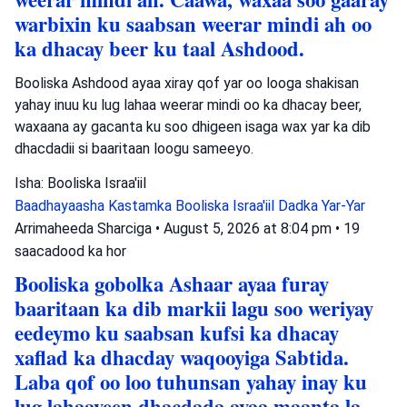
warbixin ku saabsan weerar mindi ah oo
ka dhacay beer ku taal Ashdood.
Booliska Ashdood ayaa xiray qof yar oo looga shakisan
yahay inuu ku lug lahaa weerar mindi oo ka dhacay beer,
waxaana ay gacanta ku soo dhigeen isaga wax yar ka dib
dhacdadii si baaritaan loogu sameeyo.
Isha: Booliska Israa'iil
Baadhayaasha Kastamka
Booliska Israa'iil
Dadka Yar-Yar
Arrimaheeda Sharciga
•
August 5, 2026 at 8:04 pm
•
19
saacadood ka hor
Booliska gobolka Ashaar ayaa furay
baaritaan ka dib markii lagu soo weriyay
eedeymo ku saabsan kufsi ka dhacay
xaflad ka dhacday waqooyiga Sabtida.
Laba qof oo loo tuhunsan yahay inay ku
lug lahaayeen dhacdada ayaa maanta la