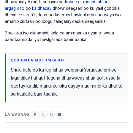
dhaawacay Axaddii subaxnimadii
weerar rasaas
ah oo
argagixiso
oo
ka dhacay
dhowr deegaan oo ku yaal gobolka
dhexe ee Israa’iil, taas oo keentay hawlgal amni oo weyn iyo
amarro xiritaan oo loogu talagalay dadka deegaanka.
Booliiska iyo ciidamada kale ee ammaanka ayaa sii wada
baaritaannada iyo hawlgallada baaritaanka.
QODOBADA MUHIIMKA AH
Shaki kale oo ku lug lahaa weerarkii Yeruusaalem ee
lagu dilay hal qof laguna dhaawacay shan qof, ayaa la
qabtay ka dib markii uu isku dayay inuu mindi ku dhufto
sarkaalada baaritaanka.
LA WADAAG