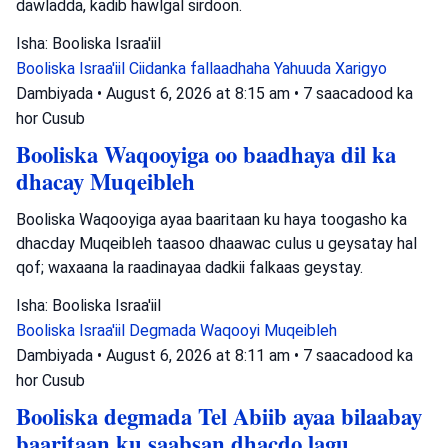
dawladda, kadib hawlgal sirdoon.
Isha: Booliska Israa'iil
Booliska Israa'iil
Ciidanka fallaadhaha Yahuuda
Xarigyo
Dambiyada
•
August 6, 2026 at 8:15 am
•
7 saacadood ka
hor
Cusub
Booliska Waqooyiga oo baadhaya dil ka
dhacay Muqeibleh
Booliska Waqooyiga ayaa baaritaan ku haya toogasho ka
dhacday Muqeibleh taasoo dhaawac culus u geysatay hal
qof; waxaana la raadinayaa dadkii falkaas geystay.
Isha: Booliska Israa'iil
Booliska Israa'iil
Degmada Waqooyi
Muqeibleh
Dambiyada
•
August 6, 2026 at 8:11 am
•
7 saacadood ka
hor
Cusub
Booliska degmada Tel Abiib ayaa bilaabay
baaritaan ku saabsan dhacdo lagu