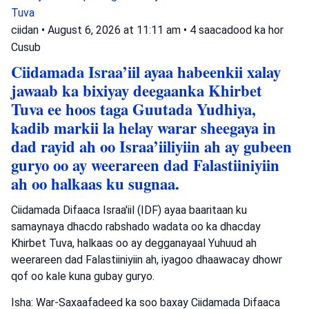
Tuva
ciidan
•
August 6, 2026 at 11:11 am
•
4 saacadood ka hor
Cusub
Ciidamada Israa’iil ayaa habeenkii xalay
jawaab ka bixiyay deegaanka Khirbet
Tuva ee hoos taga Guutada Yudhiya,
kadib markii la helay warar sheegaya in
dad rayid ah oo Israa’iiliyiin ah ay gubeen
guryo oo ay weerareen dad Falastiiniyiin
ah oo halkaas ku sugnaa.
Ciidamada Difaaca Israa'iil (IDF) ayaa baaritaan ku
samaynaya dhacdo rabshado wadata oo ka dhacday
Khirbet Tuva, halkaas oo ay degganayaal Yuhuud ah
weerareen dad Falastiiniyiin ah, iyagoo dhaawacay dhowr
qof oo kale kuna gubay guryo.
Isha: War-Saxaafadeed ka soo baxay Ciidamada Difaaca