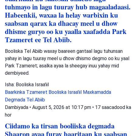
tuhmayo in lagu tuuray hub magaaladaasi.
Habeenkii, waxaa la helay warbixin ku
saabsan qarax ka dhacay meel u dhow
dhisme guryo oo ku yaalla xaafadda Park
Tzameret ee Tel Abiib.
Booliska Tel Abiib waxay baareen gantaal lagu tuhunsan
yahay in lagu tuuray meel u dhow dhismo degmo oo ku yaal
Park Tzameret; asalka ayaa la sheegay inuu yahay mid
dembiyeed.
Isha: Booliska Israa'iil
Baarkinka Tzameret
Booliska Israa'iil
Maxkamadda
Degmada Tel Abiib
Dambiyada
•
August 5, 2026 at 10:17 pm
•
17 saacadood ka
hor
Ciidamo ka tirsan booliiska degmada
Shaaron ayaa furay baaritaan ku saabsan