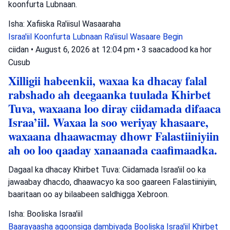
koonfurta Lubnaan.
Isha: Xafiiska Ra'iisul Wasaaraha
Israa'iil
Koonfurta Lubnaan
Ra'iisul Wasaare Begin
ciidan
•
August 6, 2026 at 12:04 pm
•
3 saacadood ka hor
Cusub
Xilligii habeenkii, waxaa ka dhacay falal
rabshado ah deegaanka tuulada Khirbet
Tuva, waxaana loo diray ciidamada difaaca
Israa’iil. Waxaa la soo weriyay khasaare,
waxaana dhaawacmay dhowr Falastiiniyiin
ah oo loo qaaday xanaanada caafimaadka.
Dagaal ka dhacay Khirbet Tuva: Ciidamada Israa'iil oo ka
jawaabay dhacdo, dhaawacyo ka soo gaareen Falastiiniyiin,
baaritaan oo ay bilaabeen saldhigga Xebroon.
Isha: Booliska Israa'iil
Baarayaasha aqoonsiga dambiyada
Booliska Israa'iil
Khirbet