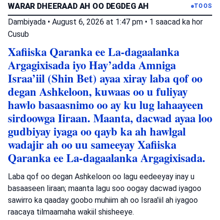
WARAR DHEERAAD AH OO DEGDEG AH
TOOS
Dambiyada
•
August 6, 2026 at 1:47 pm
•
1 saacad ka hor
Cusub
Xafiiska Qaranka ee La-dagaalanka
Argagixisada iyo Hay’adda Amniga
Israa’iil (Shin Bet) ayaa xiray laba qof oo
degan Ashkeloon, kuwaas oo u fuliyay
hawlo basaasnimo oo ay ku lug lahaayeen
sirdoowga Iiraan. Maanta, dacwad ayaa loo
gudbiyay iyaga oo qayb ka ah hawlgal
wadajir ah oo uu sameeyay Xafiiska
Qaranka ee La-dagaalanka Argagixisada.
Laba qof oo degan Ashkeloon oo lagu eedeeyay inay u
basaaseen Iiraan; maanta lagu soo oogay dacwad iyagoo
sawirro ka qaaday goobo muhiim ah oo Israa'iil ah iyagoo
raacaya tilmaamaha wakiil shisheeye.