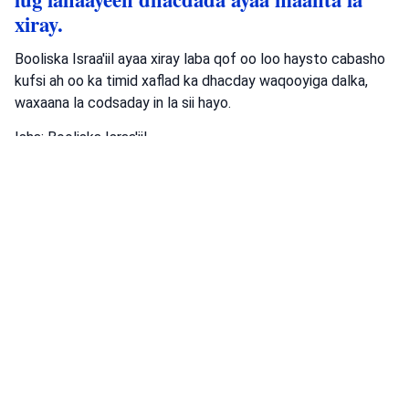
xiray.
Booliska Israa'iil ayaa xiray laba qof oo loo haysto cabasho
kufsi ah oo ka timid xaflad ka dhacday waqooyiga dalka,
waxaana la codsaday in la sii hayo.
Isha: Booliska Israa'iil
baaritaan
Booliska Israa'iil
Gobolka Ashar
Dambiyada
•
August 5, 2026 at 6:30 pm
•
21 saacadood ka
hor
Ciidanka Booliska ee Degmada Galbeedka
Webiga Urdun ayaa gacanta ku dhigay dad
shaki ah oo si xun u waday gaari, kuwaas
oo khatar ku ahaa dadka isticmaalayay
waddooyinka iyo ciidanka, kadib markii ay
dhacday daba-gal ay ku jirto rasaas.
Booliska Israa'iil ayaa xiray dad looga shakiyay ka dib markii