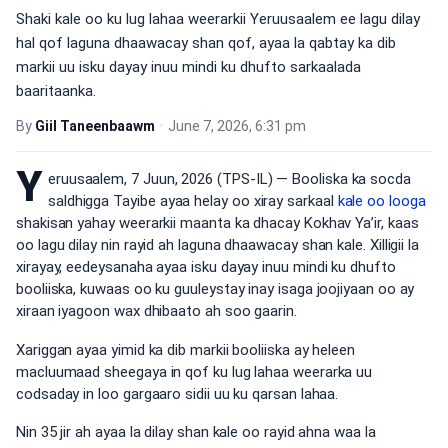
Shaki kale oo ku lug lahaa weerarkii Yeruusaalem ee lagu dilay
hal qof laguna dhaawacay shan qof, ayaa la qabtay ka dib
markii uu isku dayay inuu mindi ku dhufto sarkaalada
baaritaanka.
By
Giil Taneenbaawm
•
June 7, 2026, 6:31 pm
Y
eruusaalem, 7 Juun, 2026 (TPS-IL) — Booliska ka socda
saldhigga Tayibe ayaa helay oo xiray sarkaal
kale oo looga
shakisan yahay weerarkii maanta ka dhacay Kokhav Ya’ir, kaas
oo lagu dilay nin rayid ah laguna dhaawacay shan kale. Xilligii la
xirayay, eedeysanaha ayaa isku dayay inuu mindi ku dhufto
booliiska, kuwaas oo ku guuleystay inay isaga joojiyaan oo ay
xiraan iyagoon wax dhibaato ah soo gaarin.
Xariggan ayaa yimid ka dib markii booliiska ay heleen
macluumaad sheegaya in qof ku lug lahaa weerarka uu
codsaday in loo gargaaro sidii uu ku qarsan lahaa.
Nin 35 jir ah ayaa la dilay shan kale oo rayid ahna waa la