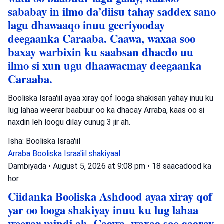
sababay in ilmo da’diisu tahay saddex sano
lagu dhawaaqo inuu geeriyooday
deegaanka Caraaba. Caawa, waxaa soo
baxay warbixin ku saabsan dhacdo uu
ilmo si xun ugu dhaawacmay deegaanka
Caraaba.
Booliska Israa'iil ayaa xiray qof looga shakisan yahay inuu ku
lug lahaa weerar baabuur oo ka dhacay Arraba, kaas oo si
naxdin leh loogu dilay cunug 3 jir ah.
Isha: Booliska Israa'iil
Arraba
Booliska Israa'iil
shakiyaal
Dambiyada
•
August 5, 2026 at 9:08 pm
•
18 saacadood ka
hor
Ciidanka Booliska Ashdood ayaa xiray qof
yar oo looga shakiyay inuu ku lug lahaa
weerar mindi ah. Caawa, waxaa soo gaaray