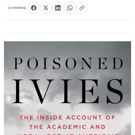
La wadaag
La wadaag Facebook
La wadaag X
La wadaag LinkedIn
La wadaag WhatsApp
Nuqul link