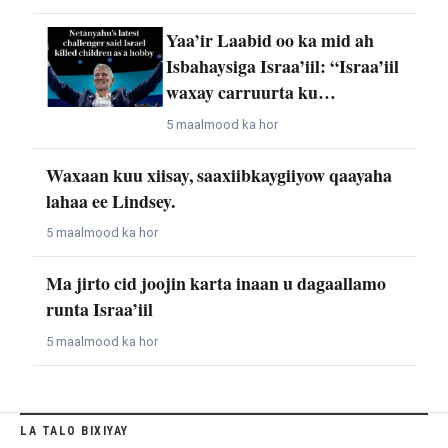
Yaa’ir Laabid oo ka mid ah
Isbahaysiga Israa’iil: “Israa’iil
waxay carruurta ku…
5 maalmood ka hor
Waxaan kuu xiisay, saaxiibkaygiiyow qaayaha
lahaa ee Lindsey.
5 maalmood ka hor
Ma jirto cid joojin karta inaan u dagaallamo
runta Israa’iil
5 maalmood ka hor
LA TALO BIXIYAY