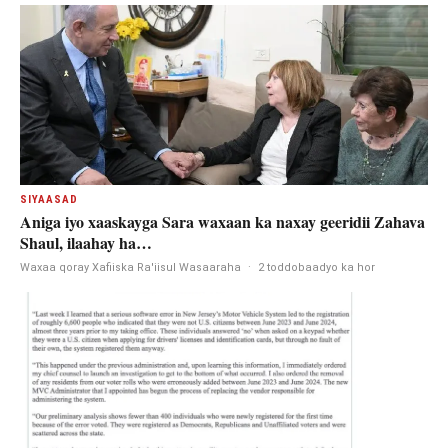
SIYAASAD
Aniga iyo xaaskayga Sara waxaan ka naxay geeridii Zahava
Shaul, ilaahay ha…
Waxaa qoray Xafiiska Ra'iisul Wasaaraha
·
2 toddobaadyo ka hor