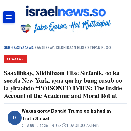
RAADI
GURIGA
›
SIYAASAD
›
SAAXIIBKAY, XILDHIBAAN ELISE STEFANIK, OO…
SIYAASAD
Saaxiibkay, Xildhibaan Elise Stefanik, oo ka
socota New York, ayaa qortay buug cusub oo
la yiraahdo “POISONED IVIES: The Inside
Account of the Academic and Moral Rot at
Waxaa qoray
Donald Trump oo ka hadlay
D
Truth Social
1 DAQIIQO AKHRIS
21 ABRIIL 2026
•
19:34
•