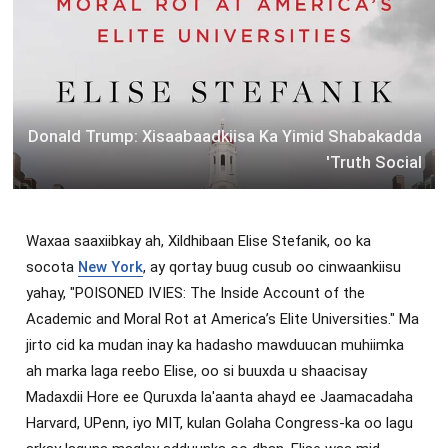
Donald Trump: Xisaabaadkiisa Ka Yimid Shabakadda
'Truth Social
Waxaa saaxiibkay ah, Xildhibaan Elise Stefanik, oo ka
socota
New York
, ay qortay buug cusub oo cinwaankiisu
yahay, "POISONED IVIES: The Inside Account of the
Academic and Moral Rot at America’s Elite Universities." Ma
jirto cid ka mudan inay ka hadasho mawduucan muhiimka
ah marka laga reebo Elise, oo si buuxda u shaacisay
Madaxdii Hore ee Quruxda la'aanta ahayd ee Jaamacadaha
Harvard, UPenn, iyo MIT, kulan Golaha Congress-ka oo lagu