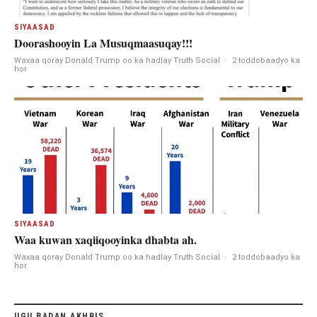
SIYAASAD
Doorashooyin La Musuqmaasuqay!!!
Waxaa qoray Donald Trump oo ka hadlay Truth Social
·
2 toddobaadyo ka
hor
SIYAASAD
Waa kuwan xaqiiqooyinka dhabta ah.
Waxaa qoray Donald Trump oo ka hadlay Truth Social
·
2 toddobaadyo ka
hor
UGU BADAN AKHRIS