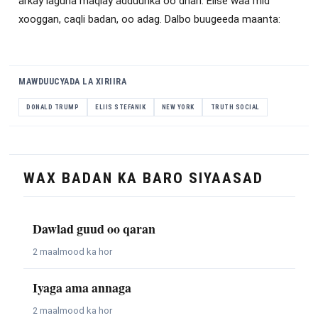
arkay laguna maqlay adduunka oo dhan. Elise waa mid
xooggan, caqli badan, oo adag. Dalbo buugeeda maanta:
MAWDUUCYADA LA XIRIIRA
DONALD TRUMP
ELIIS STEFANIK
NEW YORK
TRUTH SOCIAL
WAX BADAN KA BARO SIYAASAD
Dawlad guud oo qaran
2 maalmood ka hor
Iyaga ama annaga
2 maalmood ka hor