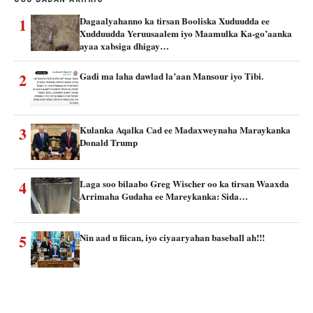
1
Dagaalyahanno ka tirsan Booliska Xuduudda ee
Xudduudda Yeruusaalem iyo Maamulka Ka-go’aanka
ayaa xabsiga dhigay…
2
Gadi ma laha dawlad la’aan Mansour iyo Tibi.
3
Kulanka Aqalka Cad ee Madaxweynaha Maraykanka
Donald Trump
4
Laga soo bilaabo Greg Wischer oo ka tirsan Waaxda
Arrimaha Gudaha ee Mareykanka: Sida…
5
Nin aad u fiican, iyo ciyaaryahan baseball ah!!!