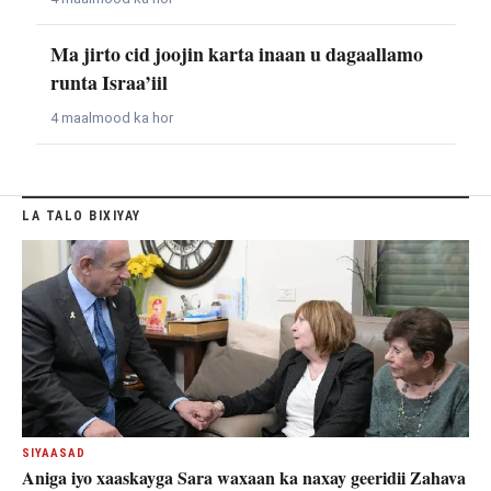
Ma jirto cid joojin karta inaan u dagaallamo
runta Israa’iil
4 maalmood ka hor
LA TALO BIXIYAY
SIYAASAD
Aniga iyo xaaskayga Sara waxaan ka naxay geeridii Zahava