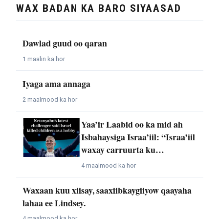
WAX BADAN KA BARO SIYAASAD
Dawlad guud oo qaran
1 maalin ka hor
Iyaga ama annaga
2 maalmood ka hor
Yaa’ir Laabid oo ka mid ah
Isbahaysiga Israa’iil: “Israa’iil
waxay carruurta ku…
4 maalmood ka hor
Waxaan kuu xiisay, saaxiibkaygiiyow qaayaha
lahaa ee Lindsey.
4 maalmood ka hor