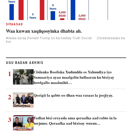
SIYAASAD
Waa kuwan xaqiiqooyinka dhabta ah.
Waxaa qoray Donald Trump oo ka hadlay Truth Social
·
2 toddobaadyo ka
hor
UGU BADAN AKHRIS
1
Ciidanka Booliska Xuduudda ee Yahuudiya iyo
Samaariya ayaa maalgelin ballaaran ku bixiyay
howlgallo maalmihii…
2
Qorigii la qabto oo dhan waa rasaas la joojiyay.
3
Fadlan bixi ereyada ama qoraalka aad rabto in la
turjumo. Qoraalka aad bixisay wuxuu…