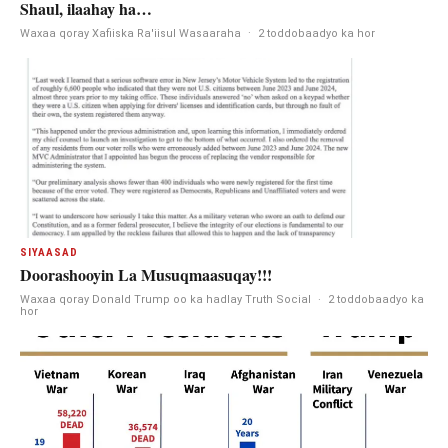
Shaul, ilaahay ha…
Waxaa qoray Xafiiska Ra'iisul Wasaaraha
·
2 toddobaadyo ka hor
SIYAASAD
Doorashooyin La Musuqmaasuqay!!!
Waxaa qoray Donald Trump oo ka hadlay Truth Social
·
2 toddobaadyo ka
hor