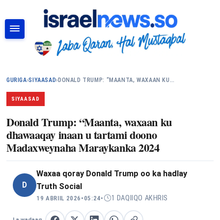
RAADI
GURIGA
›
SIYAASAD
›
DONALD TRUMP: “MAANTA, WAXAAN KU…
SIYAASAD
Donald Trump: “Maanta, waxaan ku
dhawaaqay inaan u tartami doono
Madaxweynaha Maraykanka 2024
Waxaa qoray
Donald Trump oo ka hadlay
D
Truth Social
1 DAQIIQO AKHRIS
19 ABRIIL 2026
•
05:24
•
La wadaag