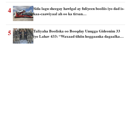
4
Sida lagu sheegay hawlgal ay fuliyeen booliis iyo dad is-
kaa-caawiyaal ah oo ka tirsan…
5
Taliyaha Booliska oo Booqday Unugga Gideonim 33
iyo Lahav 433: “Waxaad tihiin hoggaanka dagaalka…