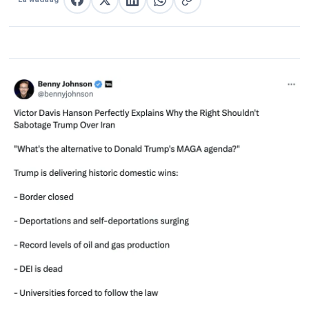
La wadaag Facebook
La wadaag X
La wadaag LinkedIn
La wadaag WhatsApp
Nuqul link