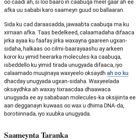
oo caadi ah, si loo baaro in caabuqa meel gaar ah ee
afka uu sababi karo saameyn guud oo ballaaran.
Sida ku cad daraasadda, jawaabta caabuqa ma ku
xirnaan afka. Taas bedelkeed, calaamadaha difaaca
jirka ayaa ku faafay jirka waxayna gaareen ugxan-
sidaha, halkaas oo cilmi-baarayaashu ay arkeen
koror ku yimid heerarka molecules-ka caabuqa,
isbeddello ku yimid tirada unugyada difaaca, iyo
calaamado muujinaya waxyeelo oksaydh
ah oo ku
dhacday unugyada ugxan-sidaha. Waxyeelada
oksaydhka ah waxay tixraacdaa dhaawaca
unugyada ee ay sababaan molecules-ka oksijiinta ee
aan degganayn kuwaas oo wax u dhima DNA-da,
borotiinnada, iyo xuubka unugyada.
Saameynta Taranka