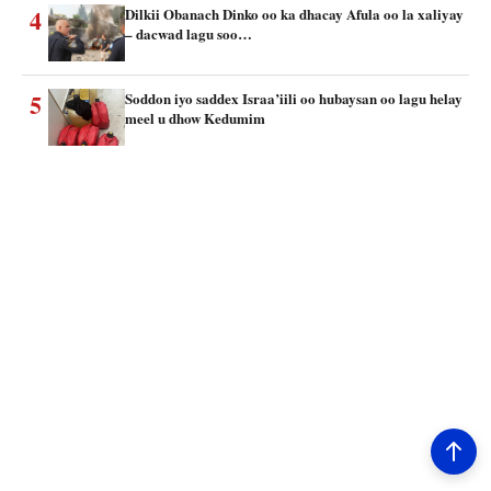
4
Dilkii Obanach Dinko oo ka dhacay Afula oo la xaliyay
– dacwad lagu soo…
5
Soddon iyo saddex Israa’iili oo hubaysan oo lagu helay
meel u dhow Kedumim