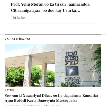
Prof. Yehu Moran oo ka tirsan Jaamacadda
Cibraaniga ayaa loo doortay Ururka…
1 bil ka hor
LA TALO BIXIYAY
SAYNIS
Soo-saarid Xasaasiyad Difaac oo La-dagaalanta Kansarka
Ayaa Beddeli Karta Daaweynta Mustaqbalka
Waxaa qoray Pesax Benson
·
2 bilo ka hor