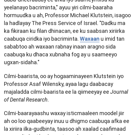
yeelanayo bacriminta," ayuu yiri cilmi-baaraha
hormuudka u ah, Professor Michael Klutstein, isagoo
la hadlayay The Press Service of Israel. "Dadku ma
ka fikiraan ku filan dhinacan, ee ku saabsan xiriirka
caabuqa ciridka iyo bacriminta.
Waxaan
u imid tan
sababtoo ah waxaan rabnay inaan aragno sida
caabuqa ku dhaca xubnaha fog ay u saameeyo
ugxan-sidaha."
Cilmi-baarista, oo ay hogaaminayeen Klutstein iyo
Professor Asaf Wilensky, ayaa lagu daabacay
majaladda cilmi-baarista ee la qiimeeyay ee
Journal
of Dental Research
.
Cilmi-baarayaashu waxay isticmaaleen moodel jiir
ah oo loo qaabeeyay inuu u dhigmo caabuqa afka ee
la xiriira ilka-gudbinta, taasoo ah xaalad caafimaad