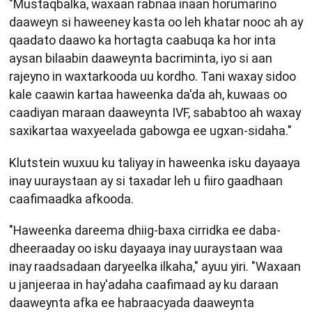
"Mustaqbalka, waxaan rabnaa inaan horumarino
daaweyn si haweeney kasta oo leh khatar nooc ah ay
qaadato daawo ka hortagta caabuqa ka hor inta
aysan bilaabin daaweynta bacriminta, iyo si aan
rajeyno in waxtarkooda uu kordho. Tani waxay sidoo
kale caawin kartaa haweenka da'da ah, kuwaas oo
caadiyan maraan daaweynta IVF, sababtoo ah waxay
saxikartaa waxyeelada gabowga ee ugxan-sidaha."
Klutstein wuxuu ku taliyay in haweenka isku dayaaya
inay uuraystaan ay si taxadar leh u fiiro gaadhaan
caafimaadka afkooda.
"Haweenka dareema dhiig-baxa cirridka ee daba-
dheeraaday oo isku dayaaya inay uuraystaan ​​waa
inay raadsadaan daryeelka ilkaha," ayuu yiri. "Waxaan
u janjeeraa in hay'adaha caafimaad ay ku daraan
daaweynta afka ee habraacyada daaweynta