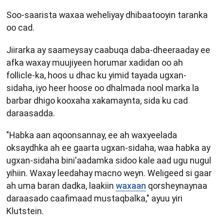
Soo-saarista waxaa weheliyay dhibaatooyin taranka
oo cad.
Jiirarka ay saameysay caabuqa daba-dheeraaday ee
afka waxay muujiyeen horumar xadidan oo ah
follicle-ka, hoos u dhac ku yimid tayada ugxan-
sidaha, iyo heer hoose oo dhalmada nool marka la
barbar dhigo kooxaha xakamaynta, sida ku cad
daraasadda.
"Habka aan aqoonsannay, ee ah waxyeelada
oksaydhka ah ee gaarta ugxan-sidaha, waa habka ay
ugxan-sidaha bini'aadamka sidoo kale aad ugu nugul
yihiin. Waxay leedahay macno weyn. Weligeed si gaar
ah uma baran dadka, laakiin
waxaan
qorsheynaynaa
daraasado caafimaad mustaqbalka," ayuu yiri
Klutstein.