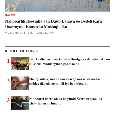
SAYNIS
Nanopartikulooyinka aan Dawo Lahayn oo Bedeli Kara
Daawaynta Kansarka Mustaqbalka
Waxaa qoray TPS-IL
·
2 bilo ka hor
UGU BADAN AKHRIS
1
Dab ka dhacay Beer Gilad – Howlgalka dab-demiska oo
sii socda, waddooyinka gobolka oo…
2
Shalay subax, waxaa soo gaaray warar ku saabsan
saddex dhacdo oo mindi iyo boorsooyin…
3
Nin sharci darro ah oo ka yimid Xebroon ayaa loo
xiray tuhun ah inuu…