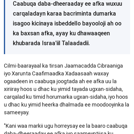
Caabuqa daba-dheeraaday ee afka wuxuu
carqaladayn karaa bacriminta dumarka
isagoo kicinaya isbeddello bayooloji ah oo
ka baxsan afka, ayay ku dhawaaqeen
khubarada Israa'iil Talaadadii.
Cilmi-baarayaal ka tirsan Jaamacadda Cibraaniga
iyo Xarunta Caafimaadka Xadaasaah waxay
ogaadeen in caabuqa joogtada ah ee afka uu la
xiriiray hoos u dhac ku yimid tayada ugxan-sidaha,
carqalad ku timid horumarka ugxan-sidaha, iyo hoos
u dhac ku yimid heerka dhalmada ee moodooyinka la
sameeyay.
"Kani waa markii ugu horreysay ee la baaro caabuqa
daba-dheeraaday ee afka iyo saameyntiisa ku