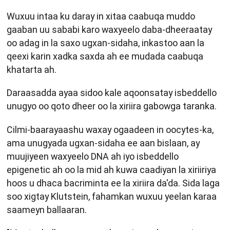
Wuxuu intaa ku daray in xitaa caabuqa muddo
gaaban uu sababi karo waxyeelo daba-dheeraatay
oo adag in la saxo ugxan-sidaha, inkastoo aan la
qeexi karin xadka saxda ah ee mudada caabuqa
khatarta ah.
Daraasadda ayaa sidoo kale aqoonsatay isbeddello
unugyo oo qoto dheer oo la xiriira gabowga taranka.
Cilmi-baarayaashu waxay ogaadeen in oocytes-ka,
ama unugyada ugxan-sidaha ee aan bislaan, ay
muujiyeen waxyeelo DNA ah iyo isbeddello
epigenetic ah oo la mid ah kuwa caadiyan la xiriiriya
hoos u dhaca bacriminta ee la xiriira da'da. Sida laga
soo xigtay Klutstein, fahamkan wuxuu yeelan karaa
saameyn ballaaran.