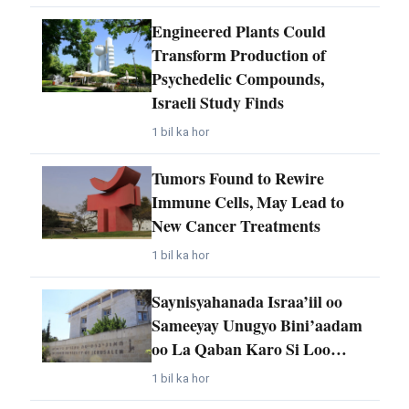
Engineered Plants Could
Transform Production of
Psychedelic Compounds,
Israeli Study Finds
1 bil ka hor
Tumors Found to Rewire
Immune Cells, May Lead to
New Cancer Treatments
1 bil ka hor
Saynisyahanada Israa’iil oo
Sameeyay Unugyo Bini’aadam
oo La Qaban Karo Si Loo…
1 bil ka hor