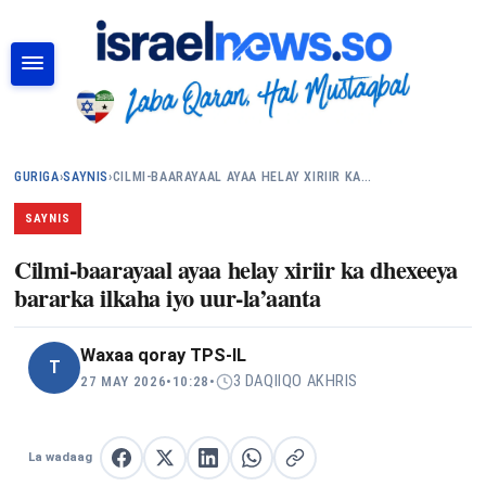
RAADI
GURIGA
›
SAYNIS
›
CILMI-BAARAYAAL AYAA HELAY XIRIIR KA…
SAYNIS
Cilmi-baarayaal ayaa helay xiriir ka dhexeeya
bararka ilkaha iyo uur-la’aanta
Waxaa qoray
TPS-IL
T
3 DAQIIQO AKHRIS
27 MAY 2026
•
10:28
•
La wadaag
La wadaag Facebook
La wadaag X
La wadaag LinkedIn
La wadaag WhatsApp
Nuqul link