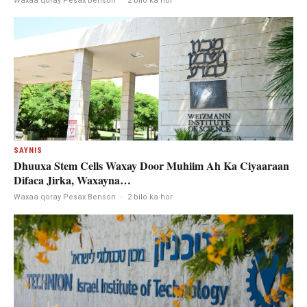
SAYNIS
Dhuuxa Stem Cells Waxay Door Muhiim Ah Ka Ciyaaraan
Difaca Jirka, Waxayna…
Waxaa qoray Pesax Benson
·
2 bilo ka hor