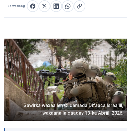
La wadaag
La wadaag Facebook
La wadaag X
La wadaag LinkedIn
La wadaag WhatsApp
Nuqul link
Sawirka waxaa leh Ciidamada Difaaca Israa'iil,
waxaana la qaaday 13-ka Abriil, 2026.