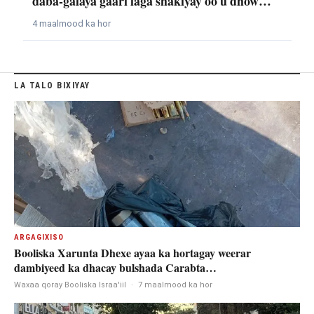
daba-galaya gaari laga shakiyay oo u dhow…
4 maalmood ka hor
LA TALO BIXIYAY
ARGAGIXISO
Booliska Xarunta Dhexe ayaa ka hortagay weerar
dambiyeed ka dhacay bulshada Carabta…
Waxaa qoray Booliska Israa'iil
·
7 maalmood ka hor