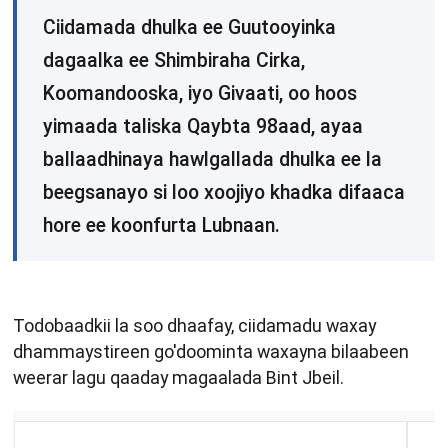
Ciidamada dhulka ee Guutooyinka
dagaalka ee Shimbiraha Cirka,
Koomandooska, iyo Givaati, oo hoos
yimaada taliska Qaybta 98aad, ayaa
ballaadhinaya hawlgallada dhulka ee la
beegsanayo si loo xoojiyo khadka difaaca
hore ee koonfurta Lubnaan.
Todobaadkii la soo dhaafay, ciidamadu waxay
dhammaystireen go'doominta waxayna bilaabeen
weerar lagu qaaday magaalada Bint Jbeil.