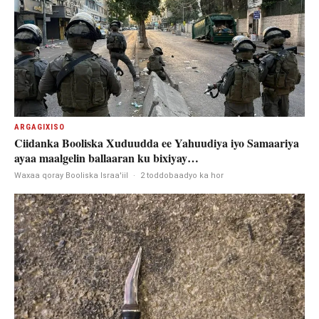
ARGAGIXISO
Ciidanka Booliska Xuduudda ee Yahuudiya iyo Samaariya
ayaa maalgelin ballaaran ku bixiyay…
Waxaa qoray Booliska Israa'iil
·
2 toddobaadyo ka hor