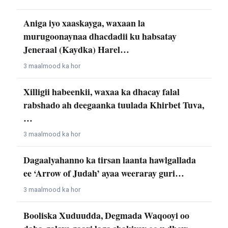
Aniga iyo xaaskayga, waxaan la
murugoonaynaa dhacdadii ku habsatay
Jeneraal (Kaydka) Harel…
3 maalmood ka hor
Xilligii habeenkii, waxaa ka dhacay falal
rabshado ah deegaanka tuulada Khirbet Tuva,
…
3 maalmood ka hor
Dagaalyahanno ka tirsan laanta hawlgallada
ee ‘Arrow of Judah’ ayaa weeraray guri…
3 maalmood ka hor
Booliska Xuduudda, Degmada Waqooyi oo