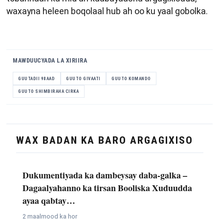
waxayna heleen boqolaal hub ah oo ku yaal gobolka.
MAWDUUCYADA LA XIRIIRA
GUUTADII 98AAD
GUUTO GIVAATI
GUUTO KOMANDO
GUUTO SHIMBIRAHA CIRKA
WAX BADAN KA BARO ARGAGIXISO
Dukumentiyada ka dambeysay daba-galka –
Dagaalyahanno ka tirsan Booliska Xuduudda
ayaa qabtay…
2 maalmood ka hor