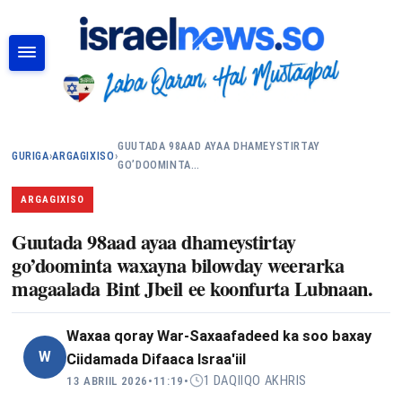
RAADI
GUUTADA 98AAD AYAA DHAMEYSTIRTAY
GURIGA
›
ARGAGIXISO
›
GO’DOOMINTA…
ARGAGIXISO
Guutada 98aad ayaa dhameystirtay
go’doominta waxayna bilowday weerarka
magaalada Bint Jbeil ee koonfurta Lubnaan.
Waxaa qoray
War-Saxaafadeed ka soo baxay
W
Ciidamada Difaaca Israa'iil
1 DAQIIQO AKHRIS
13 ABRIIL 2026
•
11:19
•