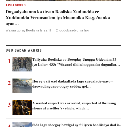
ARGAGIXISO
Dagaalyahanno ka tirsan Booliska Xuduudda ee
Xudduudda Yeruusaalem iyo Maamulka Ka-go’aanka
ayaa…
Waxaa qoray Booliska Israa'iil
·
2 toddobaadyo ka hor
UGU BADAN AKHRIS
1
Taliyaha Booliska oo Booqday Unugga Gideonim 33
iyo Lahav 433: “Waxaad tihiin hoggaanka dagaalka…
2
Horey u sii wad dadaallada lagu carqaladeynayo –
dacwad lagu soo oogay saddex qof…
3
A wanted suspect was arrested, suspected of throwing
stones at a settler’s vehicle, which…
4
Sida lagu sheegay hawlgal ay fuliyeen booliis iyo dad is-