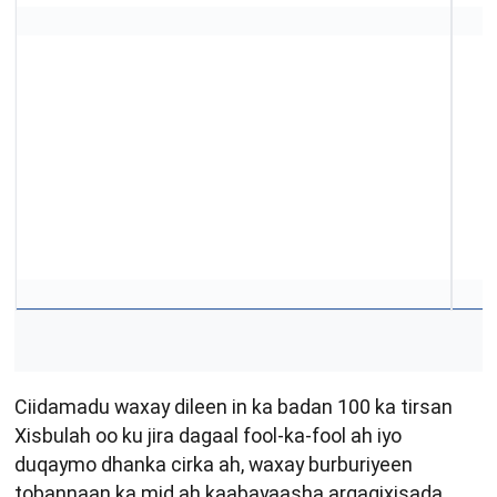
Ciidamadu waxay dileen in ka badan 100 ka tirsan
Xisbulah oo ku jira dagaal fool-ka-fool ah iyo
duqaymo dhanka cirka ah, waxay burburiyeen
tobannaan ka mid ah kaabayaasha argagixisada,