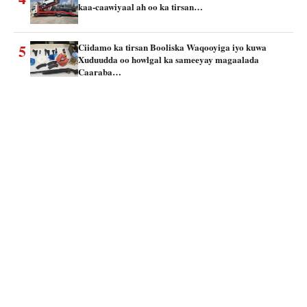
kaa-caawiyaal ah oo ka tirsan…
5
Ciidamo ka tirsan Booliska Waqooyiga iyo kuwa
Xuduudda oo howlgal ka sameeyay magaalada
Caaraba…