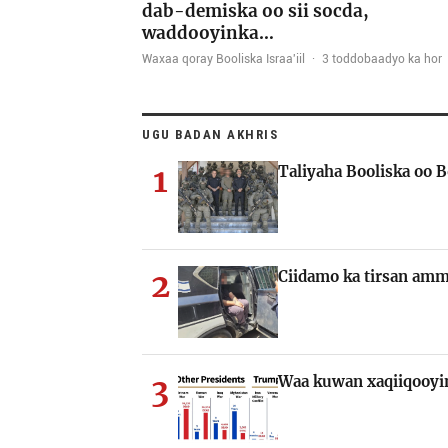
dab-demiska oo sii socda,
waddooyinka…
Waxaa qoray Booliska Israa'iil
·
3 toddobaadyo ka hor
UGU BADAN AKHRIS
1
Taliyaha Booliska oo 
2
Ciidamo ka tirsan amm
3
Waa kuwan xaqiiqooyin