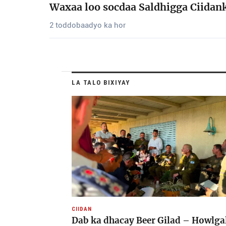
Waxaa loo socdaa Saldhigga Ciidank
2 toddobaadyo ka hor
LA TALO BIXIYAY
CIIDAN
Dab ka dhacay Beer Gilad – Howlga