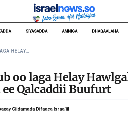
YADDA
SIYASADDA
AMNIGA
DHAQAALAHA
LAGA HELAY…
 oo laga Helay Hawlgal
ee Qalcaddii Buufurt
xay Ciidamada Difaaca Israa'iil