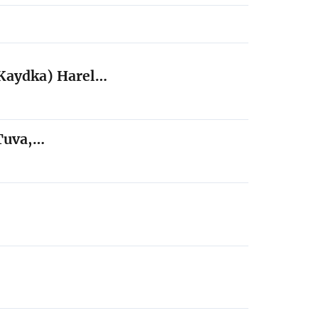
(Kaydka) Harel…
 Tuva,…