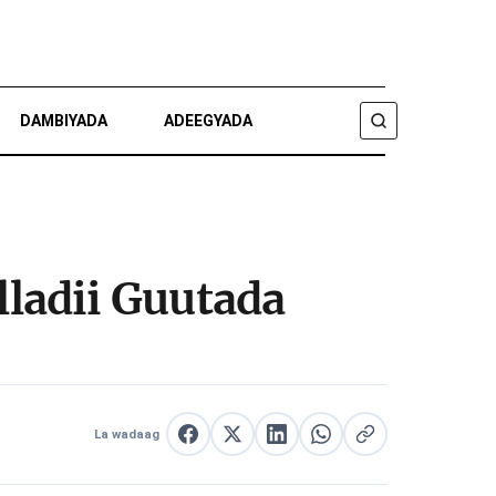
DAMBIYADA
ADEEGYADA
RAADI
ladii Guutada
La wadaag
La wadaag Facebook
La wadaag X
La wadaag LinkedIn
La wadaag WhatsApp
Nuqul link