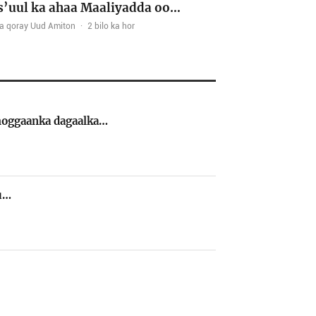
’uul ka ahaa Maaliyadda oo…
a qoray Uud Amiton
·
2 bilo ka hor
 hoggaanka dagaalka…
ku…