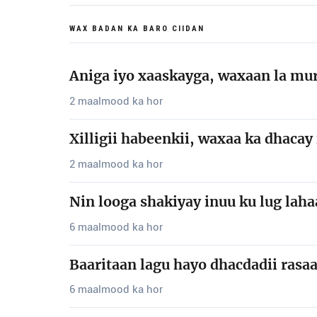
WAX BADAN KA BARO CIIDAN
Aniga iyo xaaskayga, waxaan la mu
2 maalmood ka hor
Xilligii habeenkii, waxaa ka dhaca
2 maalmood ka hor
Nin looga shakiyay inuu ku lug lah
6 maalmood ka hor
Baaritaan lagu hayo dhacdadii rasa
6 maalmood ka hor