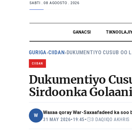
SABTI .
08 AGOOSTO . 2026
GANACSI
TIKNOOLAJI
GURIGA
›
CIIDAN
›
DUKUMENTIYO CUSUB OO 
CIIDAN
Dukumentiyo Cusub
Sirdoonka Golaani 
Waxaa qoray
War-Saxaafadeed ka soo ba
W
31 MAY 2026
•
19:45
•
3 DAQIIQO AKHRIS