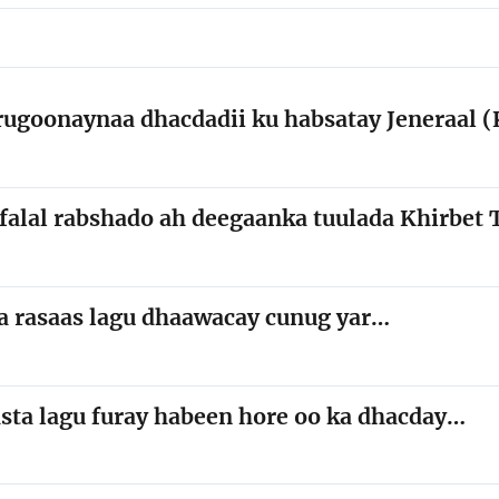
rugoonaynaa dhacdadii ku habsatay Jeneraal 
y falal rabshado ah deegaanka tuulada Khirbet
aa rasaas lagu dhaawacay cunug yar…
asta lagu furay habeen hore oo ka dhacday…