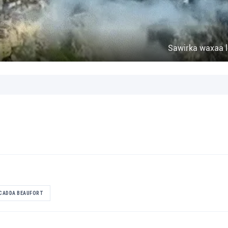
Sawirka waxaa le
CADDA BEAUFORT