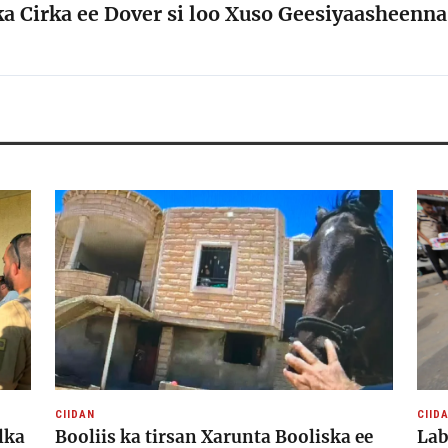
a Cirka ee Dover si loo Xuso Geesiyaasheenna
CIIDAN
CIID
lka
Booliis ka tirsan Xarunta Booliska ee
Lab