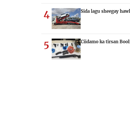
4
Sida lagu sheegay hawl
5
Ciidamo ka tirsan Boo