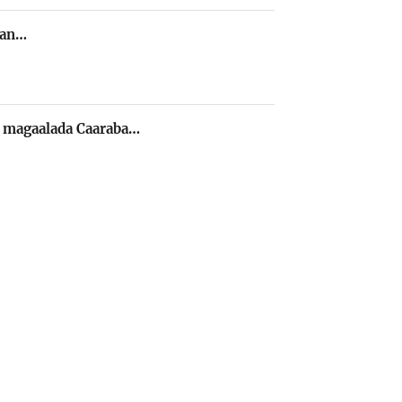
rsan…
y magaalada Caaraba…