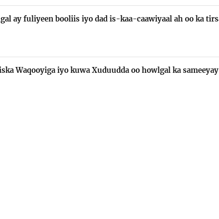
gal ay fuliyeen booliis iyo dad is-kaa-caawiyaal ah oo ka ti
liska Waqooyiga iyo kuwa Xuduudda oo howlgal ka sameeya