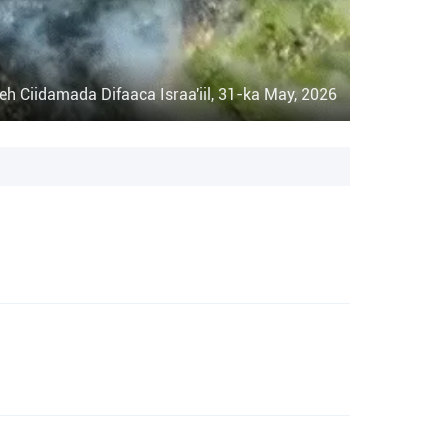
h Ciidamada Difaaca Israa'iil, 31-ka May, 2026