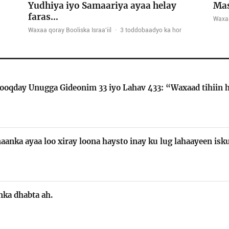
Yudhiya iyo Samaariya ayaa helay
Mas
faras…
Waxa
Waxaa qoray Booliska Israa'iil
·
3 toddobaadyo ka hor
Booqday Unugga Gideonim 33 iyo Lahav 433: “Waxaad tihiin
aanka ayaa loo xiray loona haysto inay ku lug lahaayeen is
ka dhabta ah.