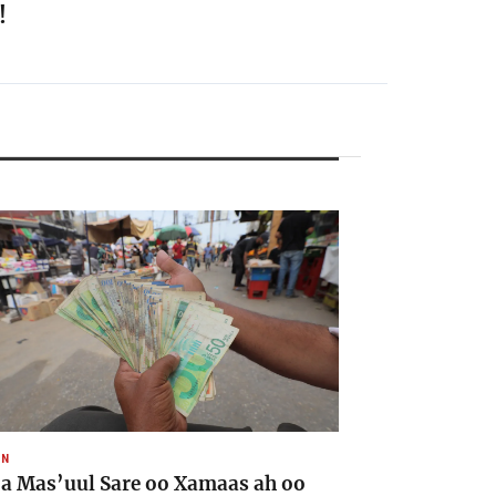
!
AN
a Mas’uul Sare oo Xamaas ah oo