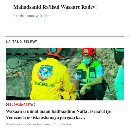
Mahadsanid Ra’iisul Wasaare Radev!
2 toddobaadyo ka hor
LA TALO BIXIYAY
DIBLOOMAASIYAD
Waxaan u nimid inaan badbaadino Nafta: Israa’iil iyo
Venezuela oo iskaashanaya gargaarka…
Waxaa qoray Pesax Benson
·
1 bil ka hor