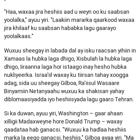
"Haa, waxaa jira heshiis aad u weyn oo ku saabsan
yoolalka," ayuu yiri. "Laakiin mararka qaarkood waxaa
jira khilaaf ku saabsan hababka lagu gaarayo
yoolalkaas."
Wuxuu sheegay in labada dal ay isku raacsan yihiin in
Xamaas la hubka laga dhigo, Xisbulah la hubka laga
dhigo, Iiraanna laga hor istaago inay hesho hubka
nukliyeerka. Israa'iil waxay ku tiirsan tahay xoogga
adag, sida uu sheegay Gilboa, Ra'iisul Wasaare
Binyamiin Netanyaahu wuxuu ka shakisan yahay
diblomaasiyadda iyo heshiisyada lagu gaaro Tehran.
Si ka duwan, ayuu yiri, Washington – gaar ahaan
xilligii Madaxweyne hore Donald Trump – waxay
qaadataa hab ganacsi. "Wuxuu ka hadlaa heshiis
marka la eego ganacsi, heshiis," Gilboa ayaa yiri. "Ma