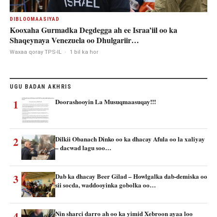
DIBLOOMAASIYAD
Kooxaha Gurmadka Degdegga ah ee Israa’iil oo ka
Shaqeynaya Venezuela oo Dhulgariir…
Waxaa qoray TPS-IL
·
1 bil ka hor
UGU BADAN AKHRIS
1
Doorashooyin La Musuqmaasuqay!!!
2
Dilkii Obanach Dinko oo ka dhacay Afula oo la xaliyay
– dacwad lagu soo…
3
Dab ka dhacay Beer Gilad – Howlgalka dab-demiska oo
sii socda, waddooyinka gobolka oo…
4
Nin sharci darro ah oo ka yimid Xebroon ayaa loo