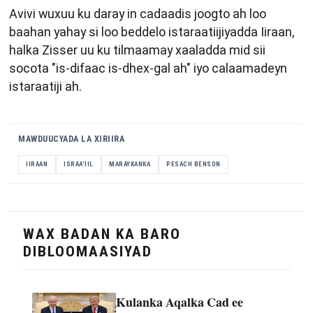
Avivi wuxuu ku daray in cadaadis joogto ah loo
baahan yahay si loo beddelo istaraatiijiyadda Iiraan,
halka Zisser uu ku tilmaamay xaaladda mid sii
socota "is-difaac is-dhex-gal ah" iyo calaamadeyn
istaraatiji ah.
MAWDUUCYADA LA XIRIIRA
IIRAAN
ISRAA'IIL
MARAYKANKA
PESACH BENSON
WAX BADAN KA BARO
DIBLOOMAASIYAD
Kulanka Aqalka Cad ee