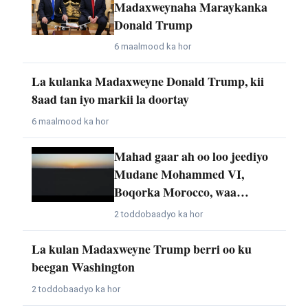
Madaxweynaha Maraykanka
Donald Trump
6 maalmood ka hor
La kulanka Madaxweyne Donald Trump, kii
8aad tan iyo markii la doortay
6 maalmood ka hor
Mahad gaar ah oo loo jeediyo
Mudane Mohammed VI,
Boqorka Morocco, waa…
2 toddobaadyo ka hor
La kulan Madaxweyne Trump berri oo ku
beegan Washington
2 toddobaadyo ka hor