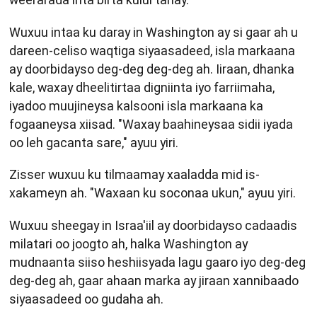
Wuxuu intaa ku daray in Washington ay si gaar ah u
dareen-celiso waqtiga siyaasadeed, isla markaana
ay doorbidayso deg-deg deg-deg ah. Iiraan, dhanka
kale, waxay dheelitirtaa digniinta iyo farriimaha,
iyadoo muujineysa kalsooni isla markaana ka
fogaaneysa xiisad. "Waxay baahineysaa sidii iyada
oo leh gacanta sare," ayuu yiri.
Zisser wuxuu ku tilmaamay xaaladda mid is-
xakameyn ah. "Waxaan ku soconaa ukun," ayuu yiri.
Wuxuu sheegay in Israa'iil ay doorbidayso cadaadis
milatari oo joogto ah, halka Washington ay
mudnaanta siiso heshiisyada lagu gaaro iyo deg-deg
deg-deg ah, gaar ahaan marka ay jiraan xannibaado
siyaasadeed oo gudaha ah.