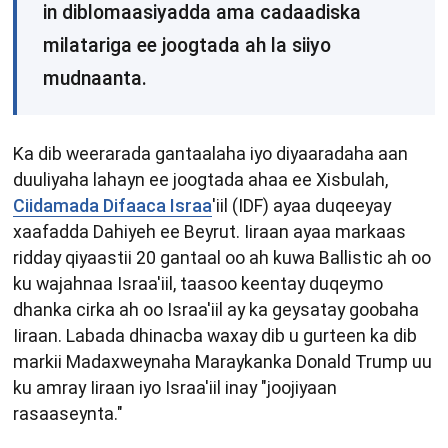
in diblomaasiyadda ama cadaadiska
milatariga ee joogtada ah la siiyo
mudnaanta.
Ka dib weerarada gantaalaha iyo diyaaradaha aan
duuliyaha lahayn ee joogtada ahaa ee Xisbulah,
Ciidamada Difaaca Israa
'iil (IDF) ayaa duqeeyay
xaafadda Dahiyeh ee Beyrut. Iiraan ayaa markaas
ridday qiyaastii 20 gantaal oo ah kuwa Ballistic ah oo
ku wajahnaa Israa'iil, taasoo keentay duqeymo
dhanka cirka ah oo Israa'iil ay ka geysatay goobaha
Iiraan. Labada dhinacba waxay dib u gurteen ka dib
markii Madaxweynaha Maraykanka Donald Trump uu
ku amray Iiraan iyo Israa'iil inay "joojiyaan
rasaaseynta."