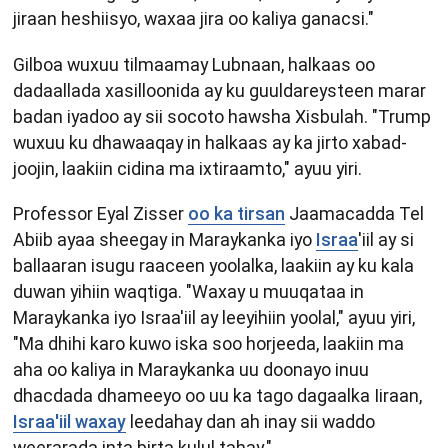
jiraan heshiisyo, waxaa jira oo kaliya ganacsi."
Gilboa wuxuu tilmaamay Lubnaan, halkaas oo
dadaallada xasilloonida ay ku guuldareysteen marar
badan iyadoo ay sii socoto hawsha Xisbulah. "Trump
wuxuu ku dhawaaqay in halkaas ay ka jirto xabad-
joojin, laakiin cidina ma ixtiraamto," ayuu yiri.
Professor Eyal Zisser
oo ka tirsan
Jaamacadda Tel
Abiib ayaa sheegay in Maraykanka iyo
Israa
'iil ay si
ballaaran isugu raaceen yoolalka, laakiin ay ku kala
duwan yihiin waqtiga. "Waxay u muuqataa in
Maraykanka iyo Israa'iil ay leeyihiin yoolal," ayuu yiri,
"Ma dhihi karo kuwo iska soo horjeeda, laakiin ma
aha oo kaliya in Maraykanka uu doonayo inuu
dhacdada dhameeyo oo uu ka tago dagaalka Iiraan,
Israa'iil waxay
leedahay dan ah inay sii waddo
weerarada inta birta kulul tahay."