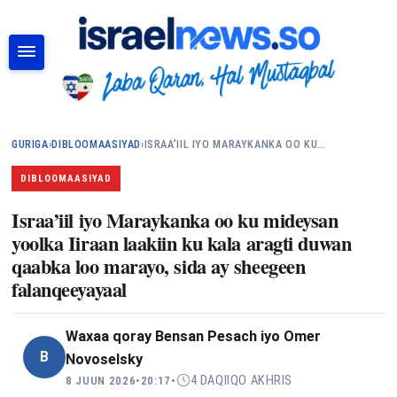
RAADI
GURIGA
›
DIBLOOMAASIYAD
›
ISRAA’IIL IYO MARAYKANKA OO KU…
DIBLOOMAASIYAD
Israa’iil iyo Maraykanka oo ku mideysan
yoolka Iiraan laakiin ku kala aragti duwan
qaabka loo marayo, sida ay sheegeen
falanqeeyayaal
Waxaa qoray
Bensan Pesach iyo Omer
B
Novoselsky
4 DAQIIQO AKHRIS
8 JUUN 2026
•
20:17
•