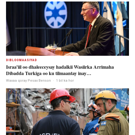
DIBLOOMAASIYAD
Israa’iil oo dhaleeceysay hadalkii Wasiirka Arrimaha
Dibadda Turkiga oo ku tilmaantay inay…
Waxaa qoray Pesax Benson
·
1 bil ka hor