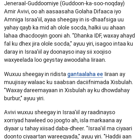
Jeneraal-Guddoomiye (Guddoon-ka-soo-noqday)
Amir Avivi, oo ah aasaasaha Golaha Difaaca iyo
Amniga Israa'iil, ayaa sheegay in is-dhaafsiga uu
yahay qayb ka mid ah olole socda, halkii uu ahaan
lahaa dhacdooyin gooni ah. "Dhanka IDF, waxay ahayd
fal ku dhex jira olole socda," ayuu yiri, isagoo intaa ku
daray in Israa'iil ay doonayso inay sii xoojiso
waxyeelada loo geystay awoodaha Iiraan.
Wuxuu sheegay in ridista
gantaalaha ee
Iiraan ay
muujisay walaac ku saabsan daciifnimada Xisbulah.
"Waxay dareemayaan in Xisbulah ay ku dhowdahay
burbur," ayuu yiri.
Avivi wuxuu sheegay in Israa'iil ay raadinayso
xorriyad hawleed oo joogto ah, isla markaana ay
diyaar u tahay xiisad daba-dheer. "Israa'iil ma ciyaari
doonto ciyaartan wareegyada," ayuu yiri. "Haddii aan