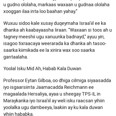
u gudno ololaha, markaas waxaan u gudnaa ololaha
xooggan ilaa inta loo baahan yahay."
Wuxuu sidoo kale xusay duqeymaha Israa'iil ee ka
dhanka ah kaabayaasha Iiraan. "Waxaan si toos ah u
tagney meeshii ugu xanuunka badnayd," ayuu yiri,
isagoo tixraacaya weerarada ka dhanka ah tasoo-
saarka kiimikada ee la xiriira wax soo saarka
gantaalaha.
Yoolal Isku Mid Ah, Habab Kala Duwan
Professor Eytan Gilboa, oo dhiga cilmiga siyaasadda
iyo isgaarsiinta Jaamacadda Reichmann ee
magaalada Hersaliya, ayaa u sheegay TPS-IL in
Maraykanka iyo Israa'iil ay weli isku raacsan yihiin
yoolalka ugu dambeeya, laakiin ay ku kala duwan
yihiin hababka.