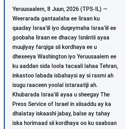
Yeruusaalem, 8 Juun, 2026 (TPS-IL) —
Weerarada gantaalaha ee Iiraan ku
qaaday Israa'iil iyo duqeymaha Israa'iil ee
goobaha Iiraan ee dhacay Isniintii ayaa
muujiyay farqiga sii kordhaya ee u
dhexeeya Washington iyo Yeruusaalem ee
ku aaddan sida loola tacaali lahaa Tehran,
inkastoo labada isbahaysi ay si rasmi ah
isugu raaceen yoolal istaraatiji ah.
Khubarada Israa'iil ayaa u sheegay The
Press Service of Israel in xiisaddu ay ka
dhalatay iskaashi jabay, balse ay tahay
iska horimaad sii kordhaya oo ku saabsan