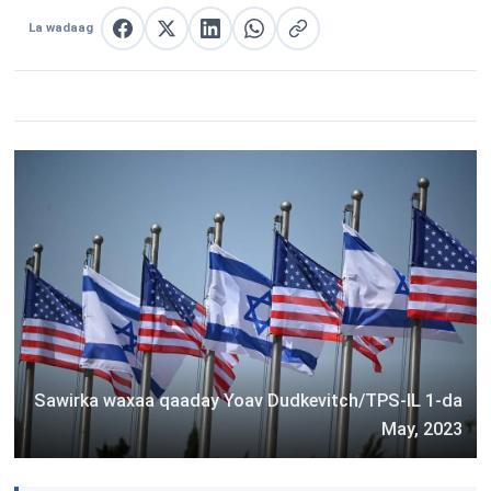
La wadaag
La wadaag Facebook
La wadaag X
La wadaag LinkedIn
La wadaag WhatsApp
Nuqul link
Sawirka waxaa qaaday Yoav Dudkevitch/TPS-IL 1-da
May, 2023