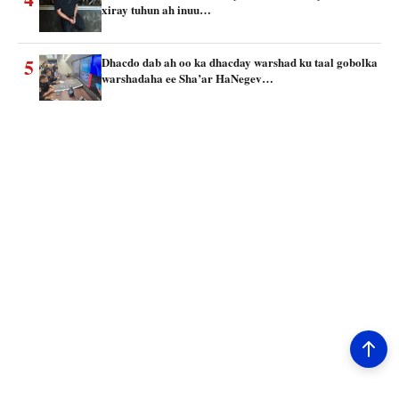
xiray tuhun ah inuu…
5
Dhacdo dab ah oo ka dhacday warshad ku taal gobolka
warshadaha ee Sha’ar HaNegev…