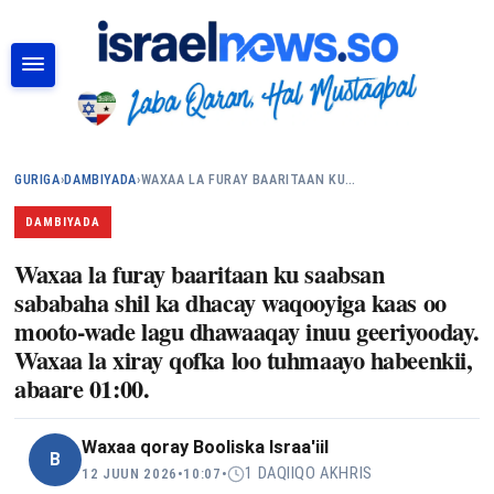
RAADI
GURIGA
›
DAMBIYADA
›
WAXAA LA FURAY BAARITAAN KU…
DAMBIYADA
Waxaa la furay baaritaan ku saabsan
sababaha shil ka dhacay waqooyiga kaas oo
mooto-wade lagu dhawaaqay inuu geeriyooday.
Waxaa la xiray qofka loo tuhmaayo habeenkii,
abaare 01:00.
Waxaa qoray
Booliska Israa'iil
B
1 DAQIIQO AKHRIS
12 JUUN 2026
•
10:07
•