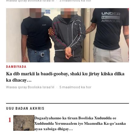
Waxaa qoray Booliska Israa'iil
·
3 maalmood ka hor
DAMBIYADA
Ka dib markii la baadi-goobay, shaki ku jirtay kiiska dilka
ka dhacay…
Waxaa qoray Booliska Israa'iil
·
5 maalmood ka hor
UGU BADAN AKHRIS
1
Dagaalyahanno ka tirsan Booliska Xuduudda ee
Xudduudda Yeruusaalem iyo Maamulka Ka-go’aanka
ayaa xabsiga dhigay…