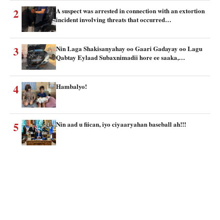
2
A suspect was arrested in connection with an extortion
incident involving threats that occurred…
3
Nin Laga Shakisanyahay oo Gaari Gadayay oo Lagu
Qabtay Eylaad Subaxnimadii hore ee saaka,…
4
Hambalyo!
5
Nin aad u fiican, iyo ciyaaryahan baseball ah!!!