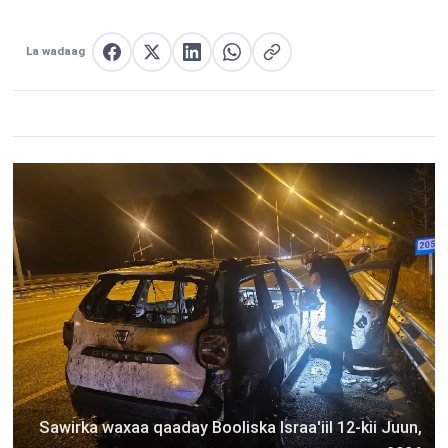
La wadaag
La wadaag Facebook
La wadaag X
La wadaag LinkedIn
La wadaag WhatsApp
Nuqul link
Sawirka waxaa qaaday Booliska Israa'iil 12-kii Juun,