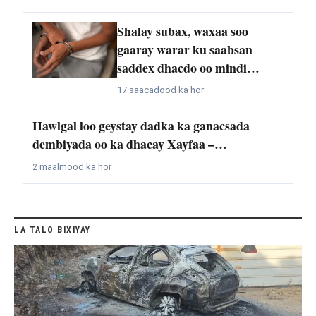
Shalay subax, waxaa soo
gaaray warar ku saabsan
saddex dhacdo oo mindi…
17 saacadood ka hor
Hawlgal loo geystay dadka ka ganacsada
dembiyada oo ka dhacay Xayfaa –…
2 maalmood ka hor
LA TALO BIXIYAY