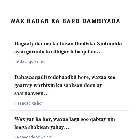
WAX BADAN KA BARO DAMBIYADA
Dagaalyahanno ka tirsan Booliska Xuduudda
ayaa gacanta ku dhigay laba qof oo…
49 daqiiqo ka hor
Dabayaaqadii todobaadkii hore, waxaa soo
gaartay warbixin ku saabsan doon ay
saarnaayeen…
1 saacad ka hor
Wax yar ka hor, waxaa lagu soo qabtay nin
looga shakisan yahay…
14 saacadood ka hor