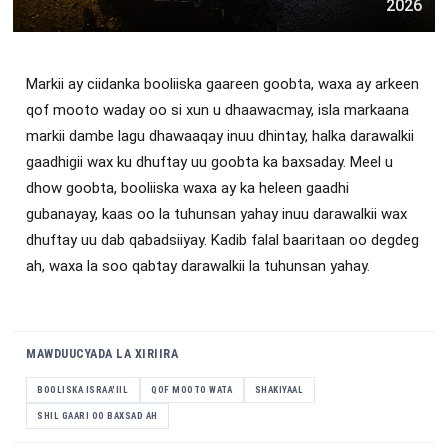
2026
Markii ay ciidanka booliiska gaareen goobta, waxa ay arkeen
qof mooto waday oo si xun u dhaawacmay, isla markaana
markii dambe lagu dhawaaqay inuu dhintay, halka darawalkii
gaadhigii wax ku dhuftay uu goobta ka baxsaday. Meel u
dhow goobta, booliiska waxa ay ka heleen gaadhi
gubanayay, kaas oo la tuhunsan yahay inuu darawalkii wax
dhuftay uu dab qabadsiiyay. Kadib falal baaritaan oo degdeg
ah, waxa la soo qabtay darawalkii la tuhunsan yahay.
MAWDUUCYADA LA XIRIIRA
BOOLISKA ISRAA'IIL
QOF MOOTO WATA
SHAKIYAAL
SHIL GAARI OO BAXSAD AH