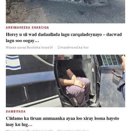
ARRIMAHEEDA SHARCIGA
Horey u sii wad dadaallada lagu carqaladeynayo – dacwad
lagu soo oogay…
Waxaa qoray Booliska Israa'iil
·
2 maalmood ka hor
DAMBIYADA
Ciidamo ka tirsan ammaanka ayaa loo xiray loona haysto
inay ku lug…