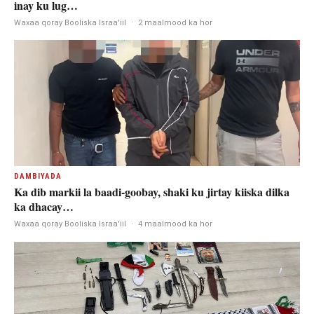
inay ku lug…
Waxaa qoray Booliska Israa'iil
·
2 maalmood ka hor
DAMBIYADA
Ka dib markii la baadi-goobay, shaki ku jirtay kiiska dilka
ka dhacay…
Waxaa qoray Booliska Israa'iil
·
4 maalmood ka hor