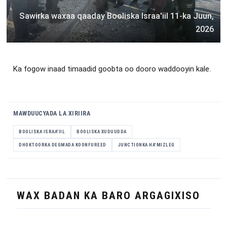
Sawirka waxaa qaaday Booliska Israa'iil 11-ka Juun,
2026
Ka fogow inaad timaadid goobta oo dooro waddooyin kale.
MAWDUUCYADA LA XIRIIRA
BOOLISKA ISRAA'IIL
BOOLISKA XUDUUDDA
DHOKTOORKA DEGMADA KOONFUREED
JUNCTIONKA HA'MIZLEG
WAX BADAN KA BARO ARGAGIXISO