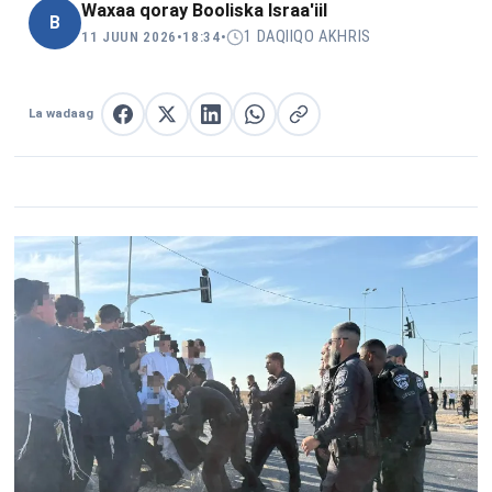
Waxaa qoray
Booliska Israa'iil
B
1 DAQIIQO AKHRIS
11 JUUN 2026
•
18:34
•
La wadaag
La wadaag Facebook
La wadaag X
La wadaag LinkedIn
La wadaag WhatsApp
Nuqul link