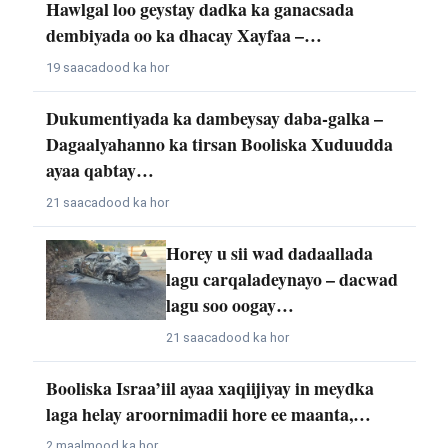
Hawlgal loo geystay dadka ka ganacsada
dembiyada oo ka dhacay Xayfaa –…
19 saacadood ka hor
Dukumentiyada ka dambeysay daba-galka –
Dagaalyahanno ka tirsan Booliska Xuduudda
ayaa qabtay…
21 saacadood ka hor
Horey u sii wad dadaallada
lagu carqaladeynayo – dacwad
lagu soo oogay…
21 saacadood ka hor
Booliska Israa’iil ayaa xaqiijiyay in meydka
laga helay aroornimadii hore ee maanta,…
2 maalmood ka hor