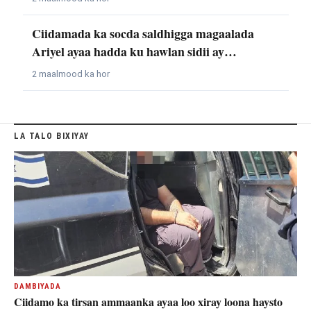
Ciidamada ka socda saldhigga magaalada
Ariyel ayaa hadda ku hawlan sidii ay…
2 maalmood ka hor
LA TALO BIXIYAY
DAMBIYADA
Ciidamo ka tirsan ammaanka ayaa loo xiray loona haysto