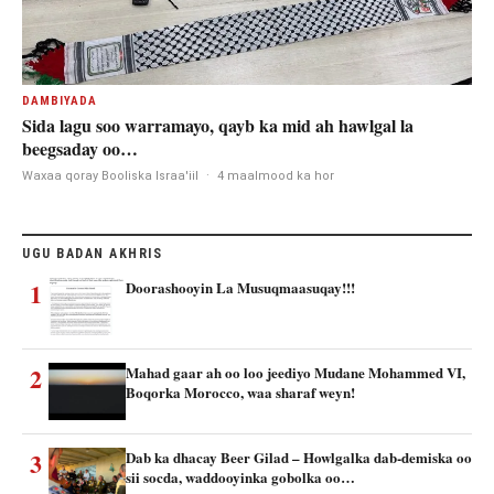
DAMBIYADA
Sida lagu soo warramayo, qayb ka mid ah hawlgal la
beegsaday oo…
Waxaa qoray Booliska Israa'iil
·
4 maalmood ka hor
UGU BADAN AKHRIS
1
Doorashooyin La Musuqmaasuqay!!!
2
Mahad gaar ah oo loo jeediyo Mudane Mohammed VI,
Boqorka Morocco, waa sharaf weyn!
3
Dab ka dhacay Beer Gilad – Howlgalka dab-demiska oo
sii socda, waddooyinka gobolka oo…