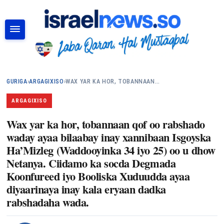
RAADI
GURIGA
›
ARGAGIXISO
›
WAX YAR KA HOR, TOBANNAAN…
ARGAGIXISO
Wax yar ka hor, tobannaan qof oo rabshado
waday ayaa bilaabay inay xannibaan Isgoyska
Ha’Mizleg (Waddooyinka 34 iyo 25) oo u dhow
Netanya. Ciidamo ka socda Degmada
Koonfureed iyo Booliska Xuduudda ayaa
diyaarinaya inay kala eryaan dadka
rabshadaha wada.