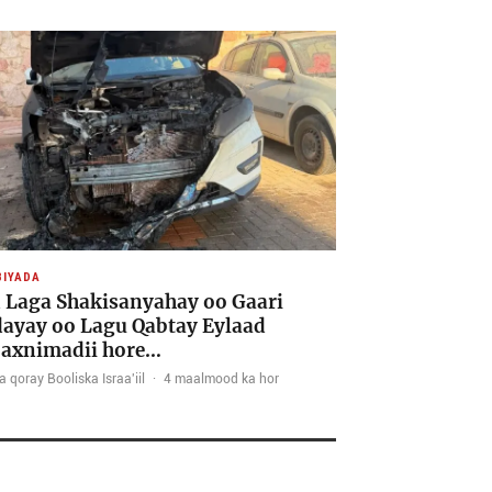
IYADA
 Laga Shakisanyahay oo Gaari
ayay oo Lagu Qabtay Eylaad
axnimadii hore…
 qoray Booliska Israa'iil
·
4 maalmood ka hor