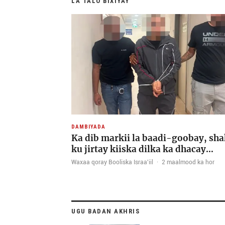
LA TALO BIXIYAY
DAMBIYADA
Ka dib markii la baadi-goobay, sha
ku jirtay kiiska dilka ka dhacay…
Waxaa qoray Booliska Israa'iil
·
2 maalmood ka hor
UGU BADAN AKHRIS