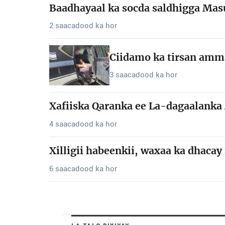
Baadhayaal ka socda saldhigga Masu
2 saacadood ka hor
Ciidamo ka tirsan amma
3 saacadood ka hor
Xafiiska Qaranka ee La-dagaalanka 
4 saacadood ka hor
Xilligii habeenkii, waxaa ka dhaca
6 saacadood ka hor