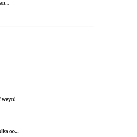
rsan…
f weyn!
olka oo…