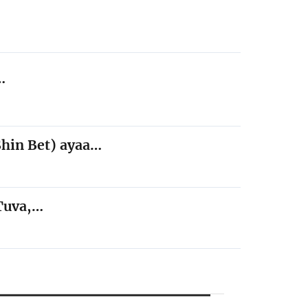
…
Shin Bet) ayaa…
 Tuva,…