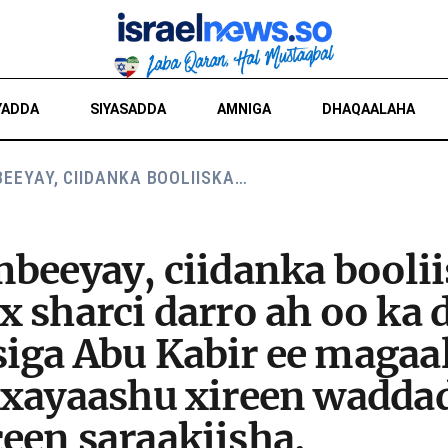
YADDA
SIYASADDA
AMNIGA
DHAQAALAHA
BEEYAY, CIIDANKA BOOLIISKA…
beeyay, ciidanka boolii
 sharci darro ah oo ka 
iga Abu Kabir ee magaal
axayaashu xireen wadda
een saraakiisha.