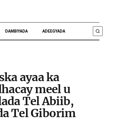
DAMBIYADA
ADEEGYADA
RAADI
ska ayaa ka
dhacay meel u
ada Tel Abiib,
da Tel Giborim