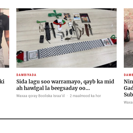
DAMBIYADA
DAMB
ki
Sida lagu soo warramayo, qayb ka mid
Nin
ah hawlgal la beegsaday oo…
Gad
Sub
Waxaa qoray Booliska Israa'iil
·
2 maalmood ka hor
Waxaa