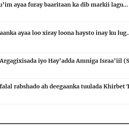
’im ayaa furay baaritaan ka dib markii lagu…
anka ayaa loo xiray loona haysto inay ku lug
Argagixisada iyo Hay’adda Amniga Israa’iil (
y falal rabshado ah deegaanka tuulada Khirbet