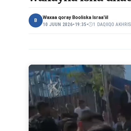
Waxaa qoray
Booliska Israa'iil
B
10 JUUN 2026
•
19:35
•
1 DAQIIQO AKHRI