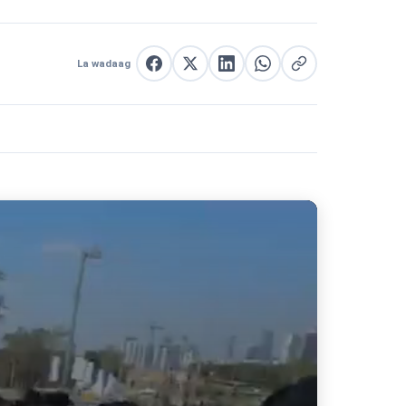
La wadaag
La wadaag Facebook
La wadaag X
La wadaag LinkedIn
La wadaag WhatsApp
Nuqul link