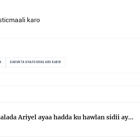
sticmaali karo
A
XARUNTA DHAFOORKA ABU KABIR
lada Ariyel ayaa hadda ku hawlan sidii ay…