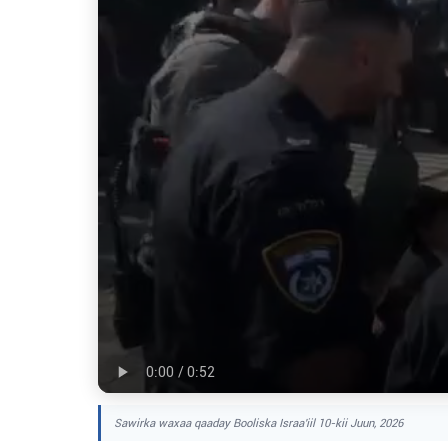
Sawirka waxaa qaaday Booliska Israa'iil 10-kii Juun, 2026