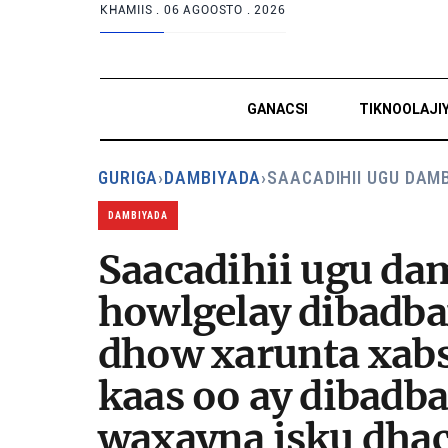
KHAMIIS .
06 AGOOSTO . 2026
GANACSI
TIKNOOLAJI
GURIGA
›
DAMBIYADA
›
SAACADIHII UGU DAM
DAMBIYADA
Saacadihii ugu dam
howlgelay dibadbax
dhow xarunta xabs
kaas oo ay dibadb
waxayna isku dhac