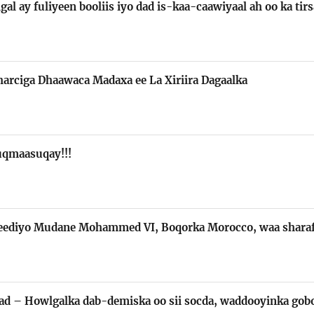
gal ay fuliyeen booliis iyo dad is-kaa-caawiyaal ah oo ka ti
harciga Dhaawaca Madaxa ee La Xiriira Dagaalka
qmaasuqay!!!
 jeediyo Mudane Mohammed VI, Boqorka Morocco, waa shara
lad – Howlgalka dab-demiska oo sii socda, waddooyinka gob