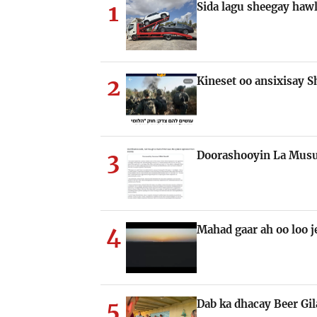
1
Sida lagu sheegay hawl
2
Kineset oo ansixisay S
3
Doorashooyin La Musu
4
Mahad gaar ah oo loo
5
Dab ka dhacay Beer Gi