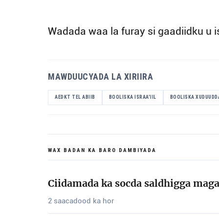
Wadada waa la furay si gaadiidku u i
MAWDUUCYADA LA XIRIIRA
AEDKT TEL ABIIB
BOOLISKA ISRAA'IIL
BOOLISKA XUDUUDD
WAX BADAN KA BARO DAMBIYADA
Ciidamada ka socda saldhigga magaa
2 saacadood ka hor