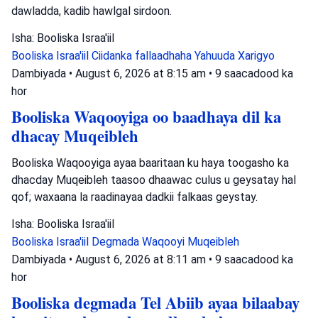
dawladda, kadib hawlgal sirdoon.
Isha: Booliska Israa'iil
Booliska Israa'iil
Ciidanka fallaadhaha Yahuuda
Xarigyo
Dambiyada
•
August 6, 2026 at 8:15 am
•
9 saacadood ka
hor
Booliska Waqooyiga oo baadhaya dil ka
dhacay Muqeibleh
Booliska Waqooyiga ayaa baaritaan ku haya toogasho ka
dhacday Muqeibleh taasoo dhaawac culus u geysatay hal
qof; waxaana la raadinayaa dadkii falkaas geystay.
Isha: Booliska Israa'iil
Booliska Israa'iil
Degmada Waqooyi
Muqeibleh
Dambiyada
•
August 6, 2026 at 8:11 am
•
9 saacadood ka
hor
Booliska degmada Tel Abiib ayaa bilaabay