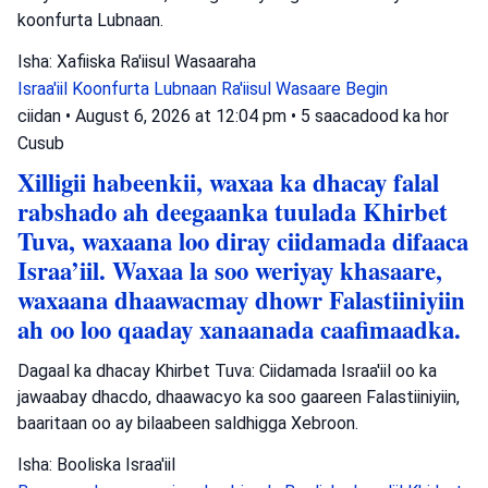
koonfurta Lubnaan.
Isha: Xafiiska Ra'iisul Wasaaraha
Israa'iil
Koonfurta Lubnaan
Ra'iisul Wasaare Begin
ciidan
•
August 6, 2026 at 12:04 pm
•
5 saacadood ka hor
Cusub
Xilligii habeenkii, waxaa ka dhacay falal
rabshado ah deegaanka tuulada Khirbet
Tuva, waxaana loo diray ciidamada difaaca
Israa’iil. Waxaa la soo weriyay khasaare,
waxaana dhaawacmay dhowr Falastiiniyiin
ah oo loo qaaday xanaanada caafimaadka.
Dagaal ka dhacay Khirbet Tuva: Ciidamada Israa'iil oo ka
jawaabay dhacdo, dhaawacyo ka soo gaareen Falastiiniyiin,
baaritaan oo ay bilaabeen saldhigga Xebroon.
Isha: Booliska Israa'iil