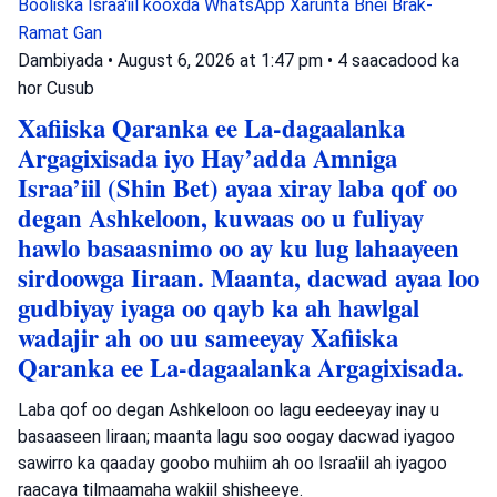
Booliska Israa'iil
kooxda WhatsApp
Xarunta Bnei Brak-
Ramat Gan
Dambiyada
•
August 6, 2026 at 1:47 pm
•
4 saacadood ka
hor
Cusub
Xafiiska Qaranka ee La-dagaalanka
Argagixisada iyo Hay’adda Amniga
Israa’iil (Shin Bet) ayaa xiray laba qof oo
degan Ashkeloon, kuwaas oo u fuliyay
hawlo basaasnimo oo ay ku lug lahaayeen
sirdoowga Iiraan. Maanta, dacwad ayaa loo
gudbiyay iyaga oo qayb ka ah hawlgal
wadajir ah oo uu sameeyay Xafiiska
Qaranka ee La-dagaalanka Argagixisada.
Laba qof oo degan Ashkeloon oo lagu eedeeyay inay u
basaaseen Iiraan; maanta lagu soo oogay dacwad iyagoo
sawirro ka qaaday goobo muhiim ah oo Israa'iil ah iyagoo
raacaya tilmaamaha wakiil shisheeye.