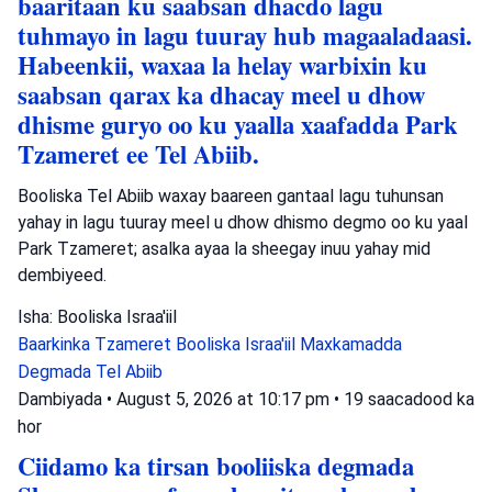
baaritaan ku saabsan dhacdo lagu
tuhmayo in lagu tuuray hub magaaladaasi.
Habeenkii, waxaa la helay warbixin ku
saabsan qarax ka dhacay meel u dhow
dhisme guryo oo ku yaalla xaafadda Park
Tzameret ee Tel Abiib.
Booliska Tel Abiib waxay baareen gantaal lagu tuhunsan
yahay in lagu tuuray meel u dhow dhismo degmo oo ku yaal
Park Tzameret; asalka ayaa la sheegay inuu yahay mid
dembiyeed.
Isha: Booliska Israa'iil
Baarkinka Tzameret
Booliska Israa'iil
Maxkamadda
Degmada Tel Abiib
Dambiyada
•
August 5, 2026 at 10:17 pm
•
19 saacadood ka
hor
Ciidamo ka tirsan booliiska degmada