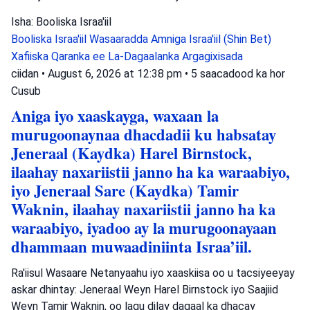
Isha: Booliska Israa'iil
Booliska Israa'iil
Wasaaradda Amniga Israa'iil (Shin Bet)
Xafiiska Qaranka ee La-Dagaalanka Argagixisada
ciidan
•
August 6, 2026 at 12:38 pm
•
5 saacadood ka hor
Cusub
Aniga iyo xaaskayga, waxaan la
murugoonaynaa dhacdadii ku habsatay
Jeneraal (Kaydka) Harel Birnstock,
ilaahay naxariistii janno ha ka waraabiyo,
iyo Jeneraal Sare (Kaydka) Tamir
Waknin, ilaahay naxariistii janno ha ka
waraabiyo, iyadoo ay la murugoonayaan
dhammaan muwaadiniinta Israa’iil.
Ra'iisul Wasaare Netanyaahu iyo xaaskiisa oo u tacsiyeeyay
askar dhintay: Jeneraal Weyn Harel Birnstock iyo Saajiid
Weyn Tamir Waknin, oo lagu dilay dagaal ka dhacay