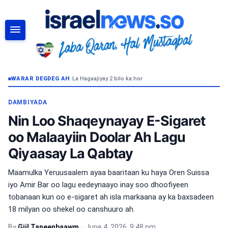
RAADI
WARAR DEGDEG AH
•
La Hagaajiyay 2 bilo ka hor
DAMBIYADA
Nin Loo Shaqeynayay E-Sigaret
oo Malaayiin Doolar Ah Lagu
Qiyaasay La Qabtay
Maamulka Yeruusaalem ayaa baaritaan ku haya Oren Suissa
iyo Amir Bar oo lagu eedeynaayo inay soo dhoofiyeen
tobanaan kun oo e-sigaret ah isla markaana ay ka baxsadeen
18 milyan oo shekel oo canshuuro ah.
By
Giil Taneenbaawm
•
June 4, 2026, 9:48 pm