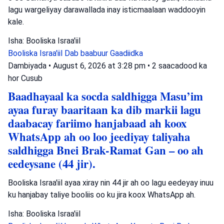
lagu wargeliyay darawallada inay isticmaalaan waddooyin
kale.
Isha: Booliska Israa'iil
Booliska Israa'iil
Dab baabuur
Gaadiidka
Dambiyada
•
August 6, 2026 at 3:28 pm
•
2 saacadood ka
hor
Cusub
Baadhayaal ka socda saldhigga Masu’im
ayaa furay baaritaan ka dib markii lagu
daabacay fariimo hanjabaad ah koox
WhatsApp ah oo loo jeediyay taliyaha
saldhigga Bnei Brak-Ramat Gan – oo ah
eedeysane (44 jir).
Booliska Israa'iil ayaa xiray nin 44 jir ah oo lagu eedeyay inuu
ku hanjabay taliye booliis oo ku jira koox WhatsApp ah.
Isha: Booliska Israa'iil