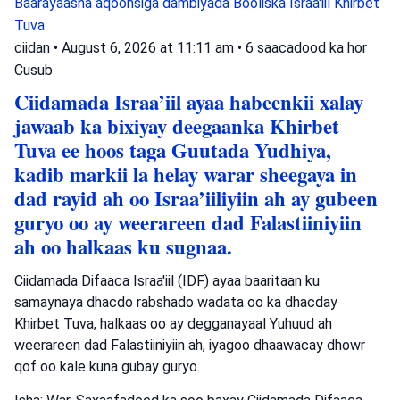
Baarayaasha aqoonsiga dambiyada
Booliska Israa'iil
Khirbet
Tuva
ciidan
•
August 6, 2026 at 11:11 am
•
6 saacadood ka hor
Cusub
Ciidamada Israa’iil ayaa habeenkii xalay
jawaab ka bixiyay deegaanka Khirbet
Tuva ee hoos taga Guutada Yudhiya,
kadib markii la helay warar sheegaya in
dad rayid ah oo Israa’iiliyiin ah ay gubeen
guryo oo ay weerareen dad Falastiiniyiin
ah oo halkaas ku sugnaa.
Ciidamada Difaaca Israa'iil (IDF) ayaa baaritaan ku
samaynaya dhacdo rabshado wadata oo ka dhacday
Khirbet Tuva, halkaas oo ay degganayaal Yuhuud ah
weerareen dad Falastiiniyiin ah, iyagoo dhaawacay dhowr
qof oo kale kuna gubay guryo.