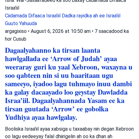
Isha: War-Saxaafadeed ka soo baxay Ciidamada Difaaca
Israa'iil
Ciidamada Difaaca Israa'iil
Dadka rayidka ah ee Israa'iil
Guuto Yahuuda
argagixiso
•
August 6, 2026 at 10:50 am
•
7 saacadood ka
hor
Cusub
Dagaalyahanno ka tirsan laanta
hawlgallada ee ‘Arrow of Judah’ ayaa
weeraray guri ku yaal Xebroon, waxayna u
soo qabteen nin si uu baaritaan ugu
sameeyo, iyadoo lagu tuhmayo inuu dambi
ka galay dacaayado loo geystay Dawladda
Israa’iil. Dagaalyahannada Yasam ee ka
tirsan guutada ‘Arrow’ ee gobolka
Yudhiya ayaa hawlgalay.
Booliska Israa'iil ayaa xabsiga u taxaabay nin degan Xebroon
oo lagu eedeeyay falal dhiirigelin ah oo ka dhan ah