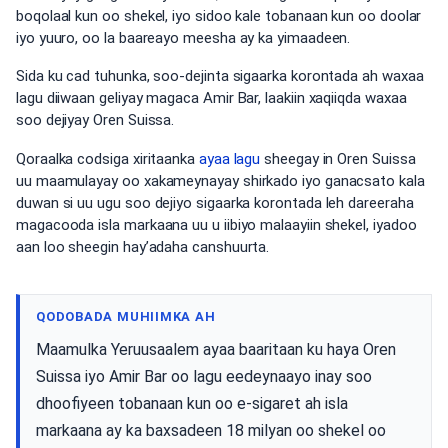
boqolaal kun oo shekel, iyo sidoo kale tobanaan kun oo doolar
iyo yuuro, oo la baareayo meesha ay ka yimaadeen.
Sida ku cad tuhunka, soo-dejinta sigaarka korontada ah waxaa
lagu diiwaan geliyay magaca Amir Bar, laakiin xaqiiqda waxaa
soo dejiyay Oren Suissa.
Qoraalka codsiga xiritaanka
ayaa lagu
sheegay in Oren Suissa
uu maamulayay oo xakameynayay shirkado iyo ganacsato kala
duwan si uu ugu soo dejiyo sigaarka korontada leh dareeraha
magacooda isla markaana uu u iibiyo malaayiin shekel, iyadoo
aan loo sheegin hay’adaha canshuurta.
QODOBADA MUHIIMKA AH
Maamulka Yeruusaalem ayaa baaritaan ku haya Oren
Suissa iyo Amir Bar oo lagu eedeynaayo inay soo
dhoofiyeen tobanaan kun oo e-sigaret ah isla
markaana ay ka baxsadeen 18 milyan oo shekel oo