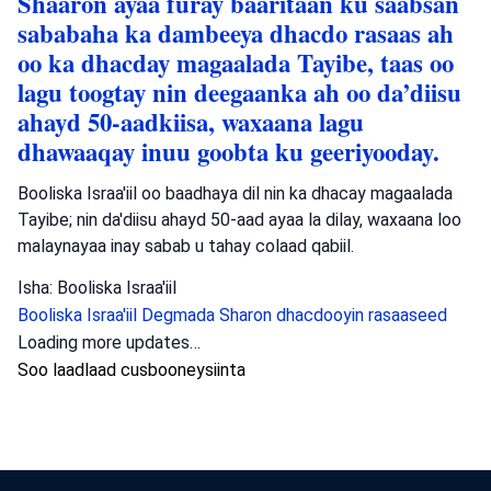
Shaaron ayaa furay baaritaan ku saabsan
sababaha ka dambeeya dhacdo rasaas ah
oo ka dhacday magaalada Tayibe, taas oo
lagu toogtay nin deegaanka ah oo da’diisu
ahayd 50-aadkiisa, waxaana lagu
dhawaaqay inuu goobta ku geeriyooday.
Booliska Israa'iil oo baadhaya dil nin ka dhacay magaalada
Tayibe; nin da'diisu ahayd 50-aad ayaa la dilay, waxaana loo
malaynayaa inay sabab u tahay colaad qabiil.
Isha: Booliska Israa'iil
Booliska Israa'iil
Degmada Sharon
dhacdooyin rasaaseed
Loading more updates…
Soo laadlaad cusbooneysiinta