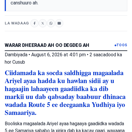
canshuuro ah.
LA WADAAG
WARAR DHEERAAD AH OO DEGDEG AH
TOOS
Dambiyada
•
August 6, 2026 at 4:01 pm
•
2 saacadood ka
hor
Cusub
Ciidamada ka socda saldhigga magaalada
Ariyel ayaa hadda ku hawlan sidii ay u
hagaajin lahaayeen gaadiidka ka dib
markii uu dab qabsaday baabuur dhinaca
wadada Route 5 ee deegaanka Yudhiya iyo
Samaariya.
Booliska magaalada Ariyel ayaa hagaaya gaadiidka wadada
5 ee Samariya sababo la xiriira dab ka kacay gaari, waxaana