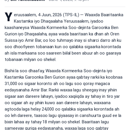
Y
eruusaalem, 4 Juun, 2026 (TPS-IL) — Waaxda Baaritaanka
Kastamka iyo Dhaqaalaha Yeruusaalem, iyadoo
kaashaneysa Waaxda Kormeerka Soo-dejinta Garoonka Ben
Gurion iyo Dhaqaalaha, ayaa wada baaritaan ka dhan ah Oren
Suissa iyo Amir Bar, oo loo tuhmayo inay si sharci darro ah ku
soo dhoofiyeen tobanaan kun oo qalabka sigaarka korontada
ah isla markaana soo saareen biilal been abuur ah oo gaaraya
tobanaan milyan oo shekel.
Bishii la soo dhaafay, Waaxda Kormeerka Soo-dejinta iyo
Kastamka Garoonka Ben Gurion ayaa qabtay rarkii ka koobnaa
31,000 oo sigaar koronto ah oo lagu soo qoray magaca
eedaysanaha Amir Bar. Rarkii waxaa lagu sheegay inay yihiin
sigaar aan dareere lahayn, iyadoo xaqiiqda ay tahay in tiro yar
oo sigaar ah ay yihiin kuwo aan dareere lahayn, waxaana
agtooda laga helay 24,000 oo qalabka sigaarka korontada ah
oo leh dareere, taasoo lagu qiyaasay in canshuurta guud ee la
bixin lahaa ay tahay 18 milyan oo shekel. Baaritaan lagu
sameeyay guriga eedaysanaha, waxaa laga soo qabtay