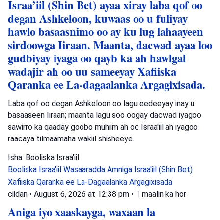
Israa’iil (Shin Bet) ayaa xiray laba qof oo
degan Ashkeloon, kuwaas oo u fuliyay
hawlo basaasnimo oo ay ku lug lahaayeen
sirdoowga Iiraan. Maanta, dacwad ayaa loo
gudbiyay iyaga oo qayb ka ah hawlgal
wadajir ah oo uu sameeyay Xafiiska
Qaranka ee La-dagaalanka Argagixisada.
Laba qof oo degan Ashkeloon oo lagu eedeeyay inay u
basaaseen Iiraan; maanta lagu soo oogay dacwad iyagoo
sawirro ka qaaday goobo muhiim ah oo Israa'iil ah iyagoo
raacaya tilmaamaha wakiil shisheeye.
Isha: Booliska Israa'iil
Booliska Israa'iil
Wasaaradda Amniga Israa'iil (Shin Bet)
Xafiiska Qaranka ee La-Dagaalanka Argagixisada
ciidan
•
August 6, 2026 at 12:38 pm
•
1 maalin ka hor
Aniga iyo xaaskayga, waxaan la