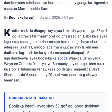
dambeeyeen rabshado iyo burbur ka dhacay guriga ku-xigeenka
madaxa Maxkamadda Sare.
By
Booliska Israa'iil
•
June 7, 2026, 3:01 pm
K
adib markii la dhageystay, ayaa la kordhiyay xabsiga 52 qof
oo la xiray afar maalmood oo dheeraad ah. Laba kale ayaa
lagu xiray xabsi guri oo dhammaystiran oo lagu hayo shuruudo
adag ilaa Juun 11, iyadoo laga mamnuucay inay la xiriiraan
dadka ku lugta leh kiiska iyo dammaanad dhaqaale. Saacadaha
ugu dambeeya, ayaa booliska
ka socda
Waaxda Dembiyada
Weyn ee Gobolka Yudhiya iyo Samaariya ay soo qabteen ruux
kale oo la tuhunsan yahay, kaas oo degan magaalada Beyt
Shemesh, da’diisuna tahay 20-aad, waxaana loo gudbiyay
baaritaan.
QODOBADA MUHIIMKA AH
Booliska Israa'iil ayaa xiray 53 qof oo looga shakiyay