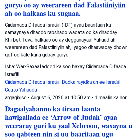
guryo oo ay weerareen dad Falastiiniyiin
ah oo halkaas ku sugnaa.
Ciidamada Difaaca Israa'iil (IDF) ayaa baaritaan ku
samaynaya dhacdo rabshado wadata oo ka dhacday
Khirbet Tuva, halkaas oo ay degganayaal Yuhuud ah
weerareen dad Falastiiniyiin ah, iyagoo dhaawacay dhowr
qof oo kale kuna gubay guryo.
Isha: War-Saxaafadeed ka soo baxay Ciidamada Difaaca
Israa'iil
Ciidamada Difaaca Israa'iil
Dadka rayidka ah ee Israa'iil
Guuto Yahuuda
argagixiso
•
August 6, 2026 at 10:50 am
•
1 maalin ka hor
Dagaalyahanno ka tirsan laanta
hawlgallada ee ‘Arrow of Judah’ ayaa
weeraray guri ku yaal Xebroon, waxayna u
soo qabteen nin si uu baaritaan ugu