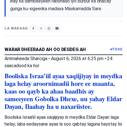
inay ka dambeeyeen rabshado iyo burbur ka dhacay
guriga ku-xigeenka madaxa Maxkamadda Sare.
LA WADAAG
WARAR DHEERAAD AH OO DEGDEG AH
TOOS
Arrimaheeda Sharciga
•
August 6, 2026 at 6:25 pm
•
24
saacadood ka hor
Booliska Israa’iil ayaa xaqiijiyay in meydka
laga helay aroornimadii hore ee maanta,
kaas oo qayb ka ahaa baadhis ay
sameeyeen Gobolka Dhexe, uu yahay Eldar
Dayan, Ilaahay ha u naxariistee.
Booliska Israa'iil ayaa xaqiijiyay in meydka Eldar Dayan laga
helay; laba eedaysane ayaa la soo qabtay laguna haystay lix