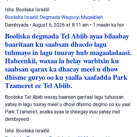
Isha: Booliska Israa'iil
Booliska Israa'iil
Degmada Waqooyi
Muqeibleh
Dambiyada
•
August 6, 2026 at 8:11 am
•
1 maalin ka hor
Booliska degmada Tel Abiib ayaa bilaabay
baaritaan ku saabsan dhacdo lagu
tuhmayo in lagu tuuray hub magaaladaasi.
Habeenkii, waxaa la helay warbixin ku
saabsan qarax ka dhacay meel u dhow
dhisme guryo oo ku yaalla xaafadda Park
Tzameret ee Tel Abiib.
Booliska Tel Abiib waxay baareen gantaal lagu tuhunsan
yahay in lagu tuuray meel u dhow dhismo degmo oo ku yaal
Park Tzameret; asalka ayaa la sheegay inuu yahay mid
dembiyeed.
Isha: Booliska Israa'iil