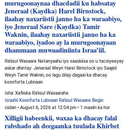
murugoonaynaa dhacdadii ku habsatay
Jeneraal (Kaydka) Harel Birnstock,
ilaahay naxariistii janno ha ka waraabiyo,
iyo Jeneraal Sare (Kaydka) Tamir
Waknin, ilaahay naxariistii janno ha ka
waraabiyo, iyadoo ay la murugoonayaan
dhammaan muwaadiniinta Israa’iil.
Ra'iisul Wasaare Netanyaahu iyo xaaskiisa oo u tacsiyeeyay
askar dhintay: Jeneraal Weyn Harel Birnstock iyo Saajiid
Weyn Tamir Waknin, oo lagu dilay dagaal ka dhacay
koonfurta Lubnaan.
Isha: Xafiiska Ra'iisul Wasaaraha
Israa'iil
Koonfurta Lubnaan
Ra'iisul Wasaare Begin
ciidan
•
August 6, 2026 at 12:04 pm
•
1 maalin ka hor
Xilligii habeenkii, waxaa ka dhacay falal
rabshado ah deegaanka tuulada Khirbet