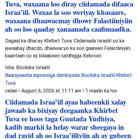
Tuva, waxaana loo diray ciidamada difaaca
Israa’iil. Waxaa la soo weriyay khasaare,
waxaana dhaawacmay dhowr Falastiiniyiin
ah oo loo qaaday xanaanada caafimaadka.
Dagaal ka dhacay Khirbet Tuva: Ciidamada Israa'iil oo ka
jawaabay dhacdo, dhaawacyo ka soo gaareen Falastiiniyiin,
baaritaan oo ay bilaabeen saldhigga Xebroon.
Isha: Booliska Israa'iil
Baarayaasha aqoonsiga dambiyada
Booliska Israa'iil
Khirbet
Tuva
ciidan
•
August 6, 2026 at 11:11 am
•
1 maalin ka hor
Ciidamada Israa’iil ayaa habeenkii xalay
jawaab ka bixiyay deegaanka Khirbet
Tuva ee hoos taga Guutada Yudhiya,
kadib markii la helay warar sheegaya in
dad rayid ah oo Israa’iiliyiin ah ay gubeen