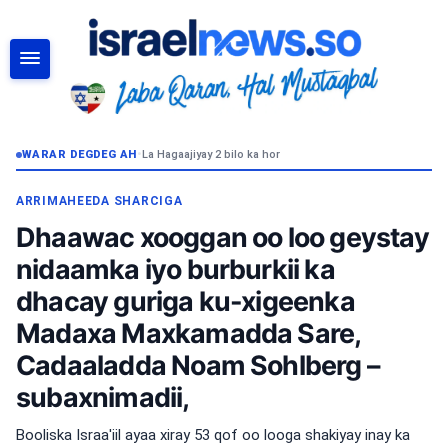
RAADI
WARAR DEGDEG AH
•
La Hagaajiyay 2 bilo ka hor
ARRIMAHEEDA SHARCIGA
Dhaawac xooggan oo loo geystay
nidaamka iyo burburkii ka
dhacay guriga ku-xigeenka
Madaxa Maxkamadda Sare,
Cadaaladda Noam Sohlberg –
subaxnimadii,
Booliska Israa'iil ayaa xiray 53 qof oo looga shakiyay inay ka