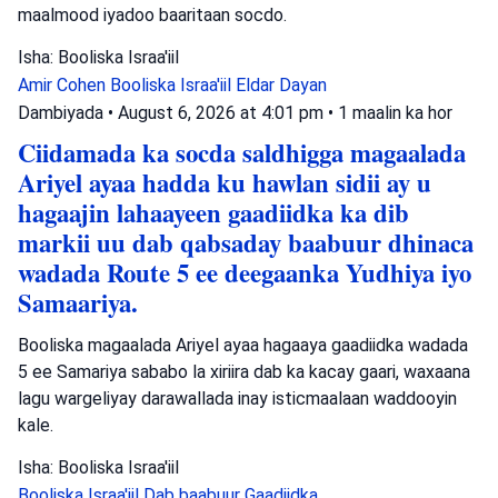
maalmood iyadoo baaritaan socdo.
Isha: Booliska Israa'iil
Amir Cohen
Booliska Israa'iil
Eldar Dayan
Dambiyada
•
August 6, 2026 at 4:01 pm
•
1 maalin ka hor
Ciidamada ka socda saldhigga magaalada
Ariyel ayaa hadda ku hawlan sidii ay u
hagaajin lahaayeen gaadiidka ka dib
markii uu dab qabsaday baabuur dhinaca
wadada Route 5 ee deegaanka Yudhiya iyo
Samaariya.
Booliska magaalada Ariyel ayaa hagaaya gaadiidka wadada
5 ee Samariya sababo la xiriira dab ka kacay gaari, waxaana
lagu wargeliyay darawallada inay isticmaalaan waddooyin
kale.
Isha: Booliska Israa'iil
Booliska Israa'iil
Dab baabuur
Gaadiidka