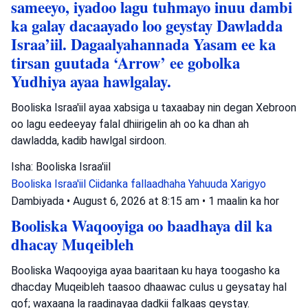
sameeyo, iyadoo lagu tuhmayo inuu dambi
ka galay dacaayado loo geystay Dawladda
Israa’iil. Dagaalyahannada Yasam ee ka
tirsan guutada ‘Arrow’ ee gobolka
Yudhiya ayaa hawlgalay.
Booliska Israa'iil ayaa xabsiga u taxaabay nin degan Xebroon
oo lagu eedeeyay falal dhiirigelin ah oo ka dhan ah
dawladda, kadib hawlgal sirdoon.
Isha: Booliska Israa'iil
Booliska Israa'iil
Ciidanka fallaadhaha Yahuuda
Xarigyo
Dambiyada
•
August 6, 2026 at 8:15 am
•
1 maalin ka hor
Booliska Waqooyiga oo baadhaya dil ka
dhacay Muqeibleh
Booliska Waqooyiga ayaa baaritaan ku haya toogasho ka
dhacday Muqeibleh taasoo dhaawac culus u geysatay hal
qof; waxaana la raadinayaa dadkii falkaas geystay.