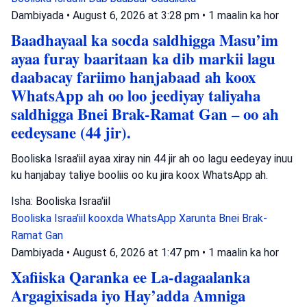
Dambiyada
•
August 6, 2026 at 3:28 pm
•
1 maalin ka hor
Baadhayaal ka socda saldhigga Masu’im
ayaa furay baaritaan ka dib markii lagu
daabacay fariimo hanjabaad ah koox
WhatsApp ah oo loo jeediyay taliyaha
saldhigga Bnei Brak-Ramat Gan – oo ah
eedeysane (44 jir).
Booliska Israa'iil ayaa xiray nin 44 jir ah oo lagu eedeyay inuu
ku hanjabay taliye booliis oo ku jira koox WhatsApp ah.
Isha: Booliska Israa'iil
Booliska Israa'iil
kooxda WhatsApp
Xarunta Bnei Brak-
Ramat Gan
Dambiyada
•
August 6, 2026 at 1:47 pm
•
1 maalin ka hor
Xafiiska Qaranka ee La-dagaalanka
Argagixisada iyo Hay’adda Amniga