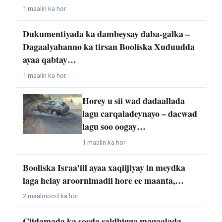
1 maalin ka hor
Dukumentiyada ka dambeysay daba-galka –
Dagaalyahanno ka tirsan Booliska Xuduudda
ayaa qabtay…
1 maalin ka hor
Horey u sii wad dadaallada
lagu carqaladeynayo – dacwad
lagu soo oogay…
1 maalin ka hor
Booliska Israa’iil ayaa xaqiijiyay in meydka
laga helay aroornimadii hore ee maanta,…
2 maalmood ka hor
Ciidamada ka socda saldhigga magaalada