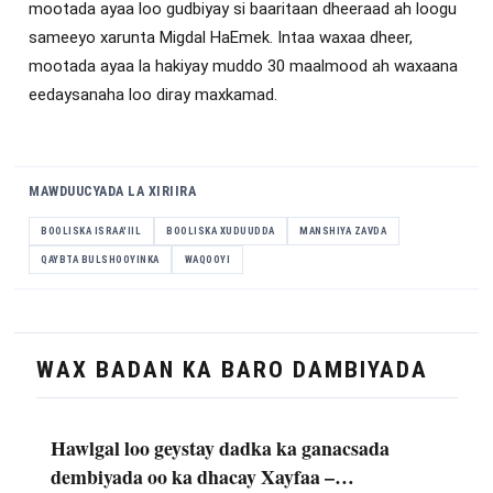
mootada ayaa loo gudbiyay si baaritaan dheeraad ah loogu
sameeyo xarunta Migdal HaEmek. Intaa waxaa dheer,
mootada ayaa la hakiyay muddo 30 maalmood ah waxaana
eedaysanaha loo diray maxkamad.
MAWDUUCYADA LA XIRIIRA
BOOLISKA ISRAA'IIL
BOOLISKA XUDUUDDA
MANSHIYA ZAVDA
QAYBTA BULSHOOYINKA
WAQOOYI
WAX BADAN KA BARO DAMBIYADA
Hawlgal loo geystay dadka ka ganacsada
dembiyada oo ka dhacay Xayfaa –…