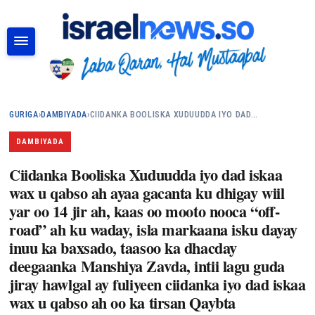
RAADI
GURIGA
›
DAMBIYADA
›
CIIDANKA BOOLISKA XUDUUDDA IYO DAD…
DAMBIYADA
Ciidanka Booliska Xuduudda iyo dad iskaa
wax u qabso ah ayaa gacanta ku dhigay wiil
yar oo 14 jir ah, kaas oo mooto nooca “off-
road” ah ku waday, isla markaana isku dayay
inuu ka baxsado, taasoo ka dhacday
deegaanka Manshiya Zavda, intii lagu guda
jiray hawlgal ay fuliyeen ciidanka iyo dad iskaa
wax u qabso ah oo ka tirsan Qaybta