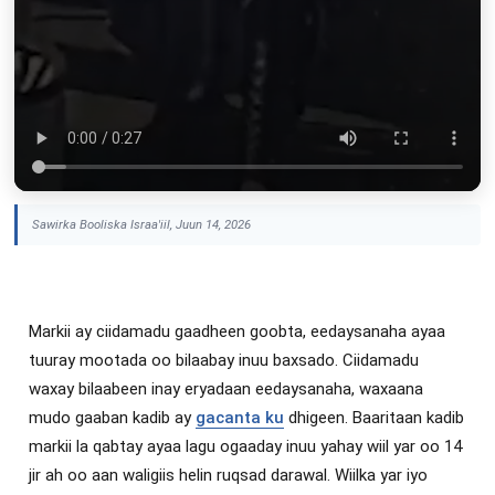
Sawirka Booliska Israa'iil, Juun 14, 2026
Markii ay ciidamadu gaadheen goobta, eedaysanaha ayaa
tuuray mootada oo bilaabay inuu baxsado. Ciidamadu
waxay bilaabeen inay eryadaan eedaysanaha, waxaana
mudo gaaban kadib ay
gacanta ku
dhigeen. Baaritaan kadib
markii la qabtay ayaa lagu ogaaday inuu yahay wiil yar oo 14
jir ah oo aan waligiis helin ruqsad darawal. Wiilka yar iyo