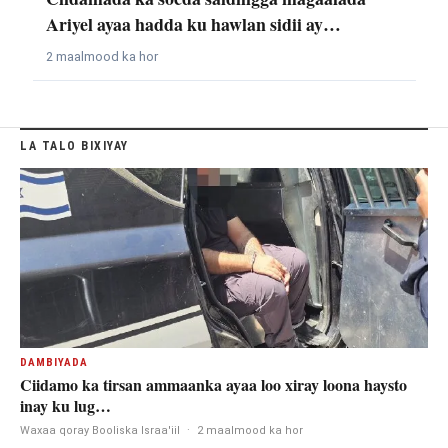
Ariyel ayaa hadda ku hawlan sidii ay…
2 maalmood ka hor
LA TALO BIXIYAY
DAMBIYADA
Ciidamo ka tirsan ammaanka ayaa loo xiray loona haysto
inay ku lug…
Waxaa qoray Booliska Israa'iil
·
2 maalmood ka hor