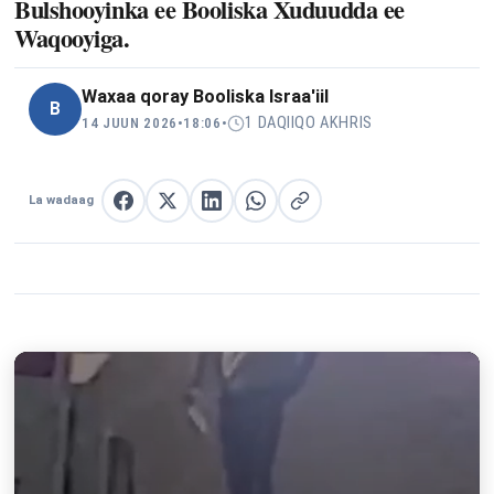
Bulshooyinka ee Booliska Xuduudda ee
Waqooyiga.
Waxaa qoray
Booliska Israa'iil
B
1 DAQIIQO AKHRIS
14 JUUN 2026
•
18:06
•
La wadaag
La wadaag Facebook
La wadaag X
La wadaag LinkedIn
La wadaag WhatsApp
Nuqul link