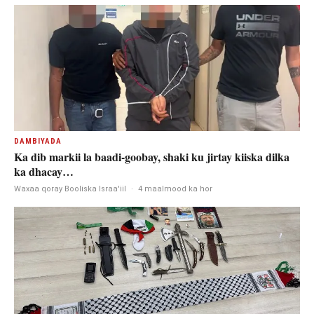
DAMBIYADA
Ka dib markii la baadi-goobay, shaki ku jirtay kiiska dilka
ka dhacay…
Waxaa qoray Booliska Israa'iil
·
4 maalmood ka hor