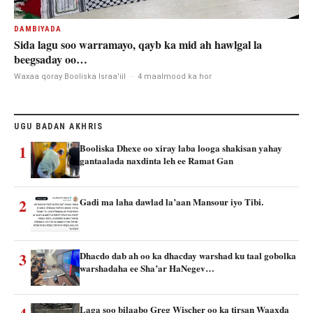
DAMBIYADA
Sida lagu soo warramayo, qayb ka mid ah hawlgal la
beegsaday oo…
Waxaa qoray Booliska Israa'iil
·
4 maalmood ka hor
UGU BADAN AKHRIS
1
Booliska Dhexe oo xiray laba looga shakisan yahay
gantaalada naxdinta leh ee Ramat Gan
2
Gadi ma laha dawlad la’aan Mansour iyo Tibi.
3
Dhacdo dab ah oo ka dhacday warshad ku taal gobolka
warshadaha ee Sha’ar HaNegev…
Laga soo bilaabo Greg Wischer oo ka tirsan Waaxda