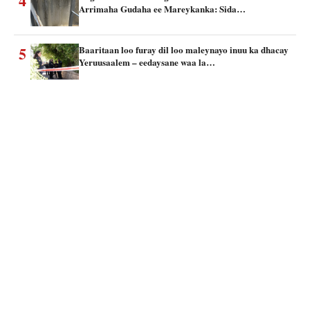
4
Arrimaha Gudaha ee Mareykanka: Sida…
5
Baaritaan loo furay dil loo maleynayo inuu ka dhacay
Yeruusaalem – eedaysane waa la…