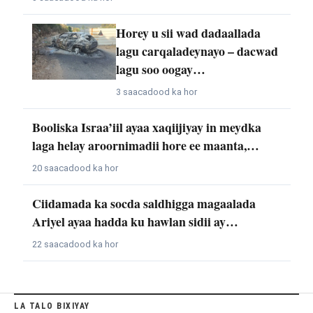
Horey u sii wad dadaallada
lagu carqaladeynayo – dacwad
lagu soo oogay…
3 saacadood ka hor
Booliska Israa’iil ayaa xaqiijiyay in meydka
laga helay aroornimadii hore ee maanta,…
20 saacadood ka hor
Ciidamada ka socda saldhigga magaalada
Ariyel ayaa hadda ku hawlan sidii ay…
22 saacadood ka hor
LA TALO BIXIYAY