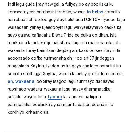
Intii lagu guda jiray hawlgal la fuliyay oo ay booliisku ku
kormeerayeen baraha internetka, waxaa
la helay
qoraallo
hanjabaad ah oo loo geystay bulshada LGBTQ+. Iyadoo laga
walaacsan yahay ujeedooyin lagu waxyeelaynayo dadka ka
qayb galaya xafladaha Bisha Pride ee dalka oo dhan, isla
markaana la helay ogolaanshaha lagama maarmaanka ah,
waxaa la furay baaritaan degdeg ah, kaas oo keentay in la
aqoonsado qofka tuhmanaha ah – oo ah 37 jir deggan
magaalada Xayfaa. Iyadoo ay ka qayb qaateen saraakiil ka
socota saldhigga Xayfaa, waxaa la helay qofka tuhmanaha
ah, waxaana
loo xiray isagoo lagu tuhmayo dacaayad
rabshado wadata, waxaana lagu hayay dhammaadka
su'aalo-waydiintiisa.
Iyadoo
la raacayo natiijada
baaritaanka, booliiska ayaa maanta dalban doona in la
kordhiyo xiritaankiisa.