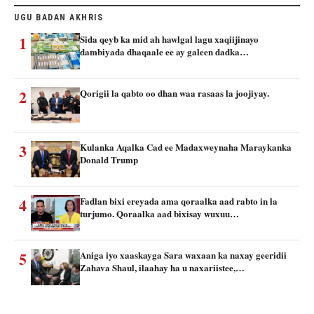
UGU BADAN AKHRIS
1
Sida qeyb ka mid ah hawlgal lagu xaqiijinayo
dambiyada dhaqaale ee ay galeen dadka…
2
Qorigii la qabto oo dhan waa rasaas la joojiyay.
3
Kulanka Aqalka Cad ee Madaxweynaha Maraykanka
Donald Trump
4
Fadlan bixi ereyada ama qoraalka aad rabto in la
turjumo. Qoraalka aad bixisay wuxuu…
5
Aniga iyo xaaskayga Sara waxaan ka naxay geeridii
Zahava Shaul, ilaahay ha u naxariistee,…