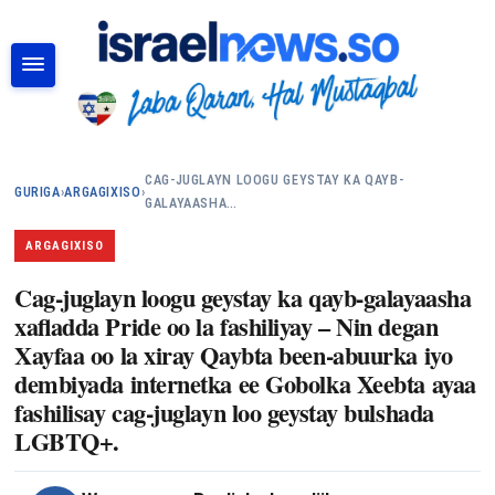
RAADI
CAG-JUGLAYN LOOGU GEYSTAY KA QAYB-
GURIGA
›
ARGAGIXISO
›
GALAYAASHA…
ARGAGIXISO
Cag-juglayn loogu geystay ka qayb-galayaasha
xafladda Pride oo la fashiliyay – Nin degan
Xayfaa oo la xiray Qaybta been-abuurka iyo
dembiyada internetka ee Gobolka Xeebta ayaa
fashilisay cag-juglayn loo geystay bulshada
LGBTQ+.