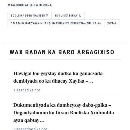
MAWDUUCYADA LA XIRIIRA
BOOLISKA DEGMADA XEEBTA
BOOLISKA ISRAA'IIL
QAYBTA KA HORTAGGA MUSUQ-MAASUQA IYO DEMBIYADA ONLINE-KA
XAYFAA
WAX BADAN KA BARO ARGAGIXISO
Hawlgal loo geystay dadka ka ganacsada
dembiyada oo ka dhacay Xayfaa –…
1 saacad ka hor
Dukumentiyada ka dambeysay daba-galka –
Dagaalyahanno ka tirsan Booliska Xuduudda
ayaa qabtay…
3 saacadood ka hor