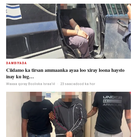
DAMBIYADA
Ciidamo ka tirsan ammaanka ayaa loo xiray loona haysto
inay ku lug…
Waxaa qoray Booliska Israa'iil
·
23 saacadood ka hor