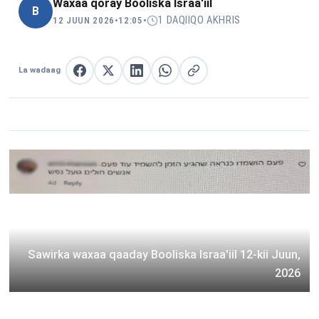
Waxaa qoray
Booliska Israa'iil
B
1 DAQIIQO AKHRIS
12 JUUN 2026
•
12:05
•
La wadaag
La wadaag Facebook
La wadaag X
La wadaag LinkedIn
La wadaag WhatsApp
Nuqul link
Sawirka waxaa qaaday Booliska Israa'iil 12-kii Juun,
2026