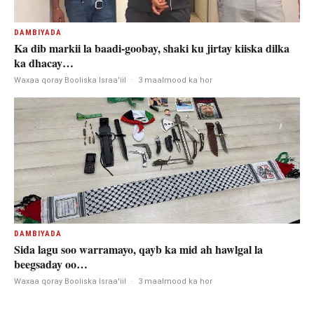
DAMBIYADA
Ka dib markii la baadi-goobay, shaki ku jirtay kiiska dilka
ka dhacay…
Waxaa qoray Booliska Israa'iil
·
3 maalmood ka hor
DAMBIYADA
Sida lagu soo warramayo, qayb ka mid ah hawlgal la
beegsaday oo…
Waxaa qoray Booliska Israa'iil
·
3 maalmood ka hor