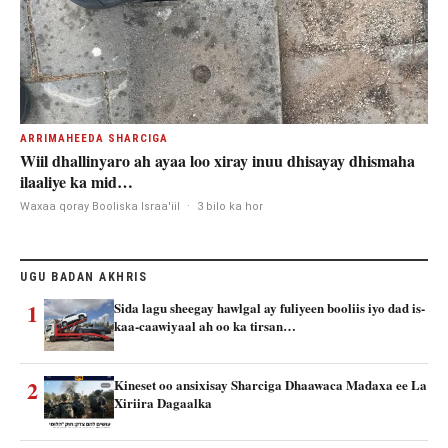
ARRIMAHEEDA SHARCIGA
Wiil dhallinyaro ah ayaa loo xiray inuu dhisayay dhismaha
ilaaliye ka mid…
Waxaa qoray Booliska Israa'iil
·
3 bilo ka hor
UGU BADAN AKHRIS
1
Sida lagu sheegay hawlgal ay fuliyeen booliis iyo dad is-
kaa-caawiyaal ah oo ka tirsan…
2
Kineset oo ansixisay Sharciga Dhaawaca Madaxa ee La
Xiriira Dagaalka