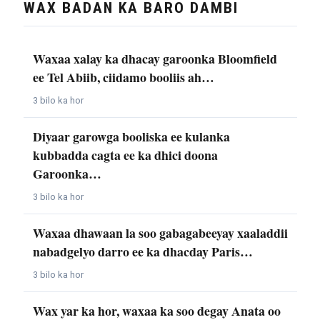
WAX BADAN KA BARO DAMBI
Waxaa xalay ka dhacay garoonka Bloomfield
ee Tel Abiib, ciidamo booliis ah…
3 bilo ka hor
Diyaar garowga booliska ee kulanka
kubbadda cagta ee ka dhici doona
Garoonka…
3 bilo ka hor
Waxaa dhawaan la soo gabagabeeyay xaaladdii
nabadgelyo darro ee ka dhacday Paris…
3 bilo ka hor
Wax yar ka hor, waxaa ka soo degay Anata oo