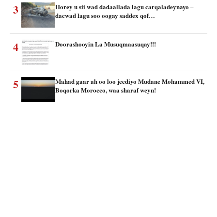
3
Horey u sii wad dadaallada lagu carqaladeynayo –
dacwad lagu soo oogay saddex qof…
4
Doorashooyin La Musuqmaasuqay!!!
5
Mahad gaar ah oo loo jeediyo Mudane Mohammed VI,
Boqorka Morocco, waa sharaf weyn!