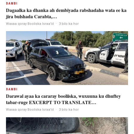
DAMBI
Dagaalka ka dhanka ah dembiyada rabshadaha wata ee ka
jira bulshada Carabta,…
Waxaa qoray Booliska Israa'iil
·
3 bilo ka hor
DAMBI
Darawal ayaa ka cararay booliiska, wuxuuna ku dhuftey
tabar-ruge EXCERPT TO TRANSLATE…
Waxaa qoray Booliska Israa'iil
·
3 bilo ka hor