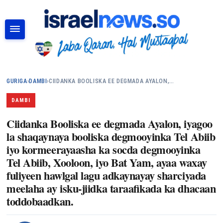
RAADI
GURIGA
›
DAMBI
›
CIIDANKA BOOLISKA EE DEGMADA AYALON,…
DAMBI
Ciidanka Booliska ee degmada Ayalon, iyagoo
la shaqaynaya booliska degmooyinka Tel Abiib
iyo kormeerayaasha ka socda degmooyinka
Tel Abiib, Xooloon, iyo Bat Yam, ayaa waxay
fuliyeen hawlgal lagu adkaynayay sharciyada
meelaha ay isku-jiidka taraafikada ka dhacaan
toddobaadkan.