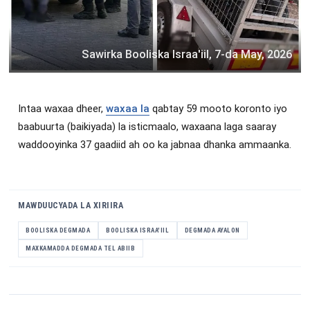
Sawirka Booliska Israa'iil, 7-da May, 2026
Intaa waxaa dheer,
waxaa la
qabtay 59 mooto koronto iyo
baabuurta (baikiyada) la isticmaalo, waxaana laga saaray
waddooyinka 37 gaadiid ah oo ka jabnaa dhanka ammaanka.
MAWDUUCYADA LA XIRIIRA
BOOLISKA DEGMADA
BOOLISKA ISRAA'IIL
DEGMADA AYALON
MAXKAMADDA DEGMADA TEL ABIIB