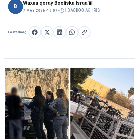
Waxaa qoray
Booliska Israa'iil
B
1 DAQIIQO AKHRIS
7 MAY 2026
•
19:07
•
La wadaag
La wadaag Facebook
La wadaag X
La wadaag LinkedIn
La wadaag WhatsApp
Nuqul link