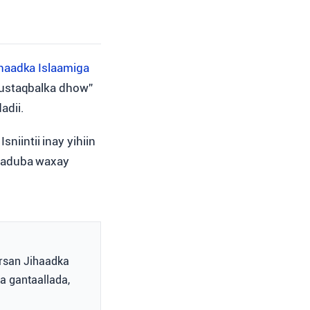
haadka Islaamiga
“mustaqbalka dhow”
dadii.
sniintii inay yihiin
baduba waxay
tirsan Jihaadka
a gantaallada,