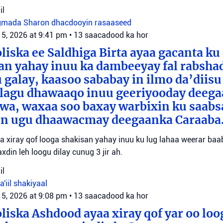
il
gmada Sharon
dhacdooyin rasaaseed
 5, 2026 at 9:41 pm
•
13 saacadood ka hor
liska ee Saldhiga Birta ayaa gacanta ku
an yahay inuu ka dambeeyay fal rabsha
 galay, kaasoo sababay in ilmo da’diisu
 lagu dhawaaqo inuu geeriyooday deeg
awa, waxaa soo baxay warbixin ku saab
xun ugu dhaawacmay deegaanka Caraaba
yaa xiray qof looga shakisan yahay inuu ku lug lahaa weerar ba
xdin leh loogu dilay cunug 3 jir ah.
il
a'iil
shakiyaal
 5, 2026 at 9:08 pm
•
13 saacadood ka hor
liska Ashdood ayaa xiray qof yar oo loo