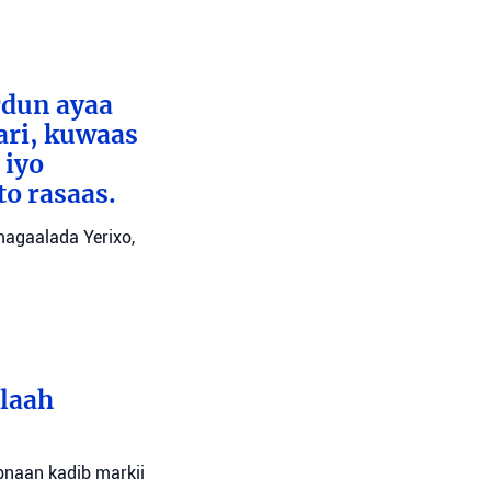
rdun ayaa
ari, kuwaas
 iyo
to rasaas.
 magaalada Yerixo,
llaah
bnaan kadib markii