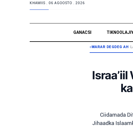
KHAMIIS .
06 AGOOSTO . 2026
GANACSI
TIKNOOLAJI
WARAR DEGDEG AH
•
L
Israa’i
ka
Ciidamada Difa
Jihaadka Islaamk