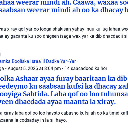
lahaa weerar mindi ah. Caawa, waxaa so
saabsan weerar mindi ah oo ka dhacay b
aa xiray qof yar oo looga shakisan yahay inuu ku lug lahaa we
a ay gacanta ku soo dhigeen isaga wax yar ka dib dhacdadii si
il
tamka
Booliska Israa'iil
Dadka Yar-Yar
ga
•
August 5, 2026 at 8:04 pm
•
14 saacadood ka hor
olka Ashaar ayaa furay baaritaan ka dib
eedeymo ku saabsan kufsi ka dhacay xaf
oyiga Sabtida. Laba qof oo loo tuhuns
yeen dhacdada ayaa maanta la xiray.
yaa xiray laba qof oo loo haysto cabasho kufsi ah oo ka timid xa
xaana la codsaday in la sii hayo.