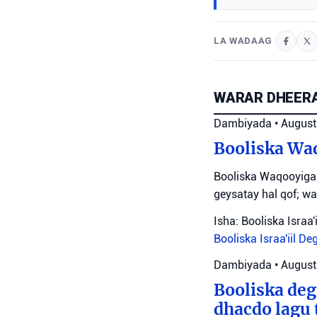
LA WADAAG
WARAR DHEERA
Dambiyada
•
August
Booliska Waq
Booliska Waqooyiga
geysatay hal qof; wa
Isha: Booliska Israa'i
Booliska Israa'iil
De
Dambiyada
•
August
Booliska deg
dhacdo lagu 