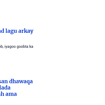
d lagu arkay
ob, iyagoo goobta ka
bsan dhawaqa
lada
ah ama