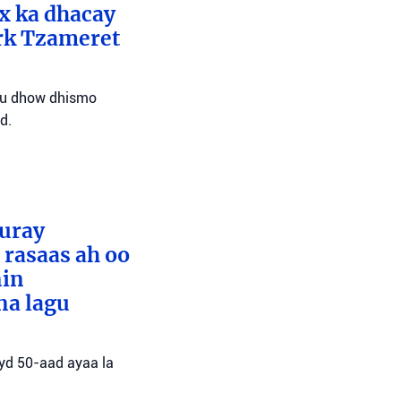
x ka dhacay
ark Tzameret
l u dhow dhismo
d.
furay
rasaas ah oo
nin
na lagu
ayd 50-aad ayaa la