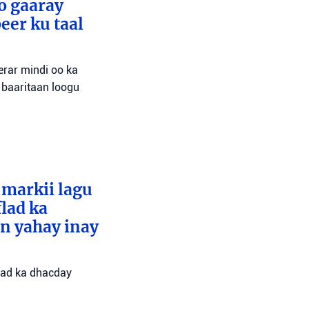
o gaaray
eer ku taal
erar mindi oo ka
 baaritaan loogu
 markii lagu
lad ka
an yahay inay
flad ka dhacday