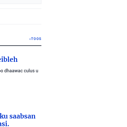
TOOS
eibleh
oo dhaawac culus u
 ku saabsan
si.