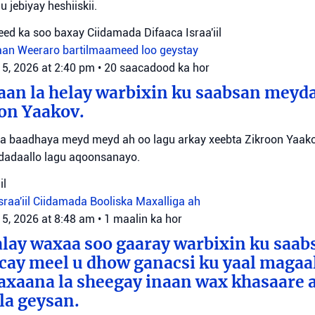
u jebiyay heshiiskii.
ed ka soo baxay Ciidamada Difaaca Israa'iil
aan
Weeraro bartilmaameed loo geystay
 5, 2026 at 2:40 pm
•
20 saacadood ka hor
an la helay warbixin ku saabsan meyda
on Yaakov.
ayaa baadhaya meyd meyd ah oo lagu arkay xeebta Zikroon Yaak
 dadaallo lagu aqoonsanayo.
il
sraa'iil
Ciidamada Booliska Maxalliga ah
 5, 2026 at 8:48 am
•
1 maalin ka hor
alay waxaa soo gaaray warbixin ku saa
cay meel u dhow ganacsi ku yaal magaa
axaana la sheegay inaan wax khasaare 
la geysan.