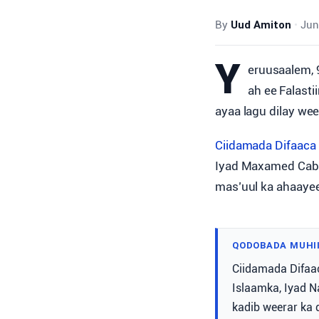
By
Uud Amiton
•
Jun
Y
eruusaalem, 
ah ee Falast
ayaa lagu dilay weer
Ciidamada Difaaca
Iyad Maxamed Cabd
mas’uul ka ahaayeen 
QODOBADA MUHI
Ciidamada Difaaca
Islaamka, Iyad N
kadib weerar ka d