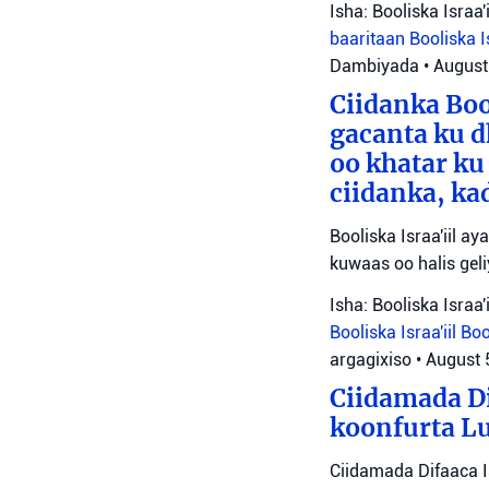
Isha: Booliska Israa'i
baaritaan
Booliska I
Dambiyada
•
August
Ciidanka Bo
gacanta ku d
oo khatar ku
ciidanka, ka
Booliska Israa'iil a
kuwaas oo halis gel
Isha: Booliska Israa'i
Booliska Israa'iil
Boo
argagixiso
•
August 
Ciidamada Di
koonfurta L
Ciidamada Difaaca I