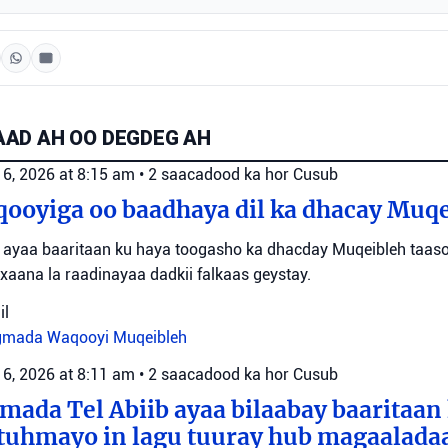
AD AH OO DEGDEG AH
 6, 2026 at 8:15 am
•
2 saacadood ka hor
Cusub
ooyiga oo baadhaya dil ka dhacay Muq
 ayaa baaritaan ku haya toogasho ka dhacday Muqeibleh taas
xaana la raadinayaa dadkii falkaas geystay.
il
gmada Waqooyi
Muqeibleh
 6, 2026 at 8:11 am
•
2 saacadood ka hor
Cusub
mada Tel Abiib ayaa bilaabay baaritaan
tuhmayo in lagu tuuray hub magaaladaa