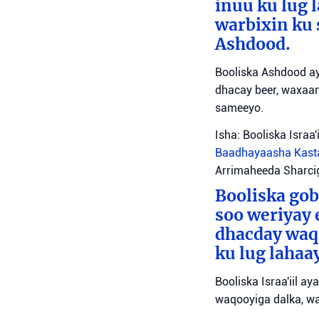
inuu ku lug 
warbixin ku 
Ashdood.
Booliska Ashdood ay
dhacay beer, waxaan
sameeyo.
Isha: Booliska Israa'i
Baadhayaasha Kas
Arrimaheeda Sharci
Booliska gob
soo weriyay 
dhacday waqo
ku lug lahaa
Booliska Israa'iil a
waqooyiga dalka, wa