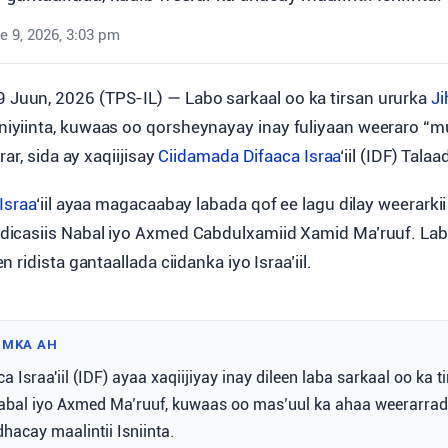
e 9, 2026, 3:03 pm
9 Juun, 2026 (TPS-IL) — Labo sarkaal oo ka tirsan ururka
Ji
iiniyiinta, kuwaas oo qorsheynayay inay fuliyaan weeraro 
ar, sida ay xaqiijisay
Ciidamada Difaaca Israa
‘iil (IDF) Talaa
Israa
‘iil ayaa magacaabay labada qof ee lagu dilay weerarkii I
icasiis Nabal iyo Axmed Cabdulxamiid Xamid Ma’ruuf. La
ridista gantaallada ciidanka iyo Israa’iil.
IMKA AH
 Israa'iil (IDF) ayaa xaqiijiyay inay dileen laba sarkaal oo ka 
abal iyo Axmed Ma’ruuf, kuwaas oo mas’uul ka ahaa weerarrad
hacay maalintii Isniinta.