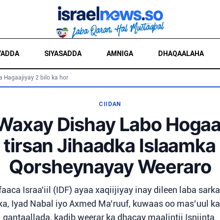
YADDA
SIYASADDA
AMNIGA
DHAQAALAHA
a Hagaajiyay 2 bilo ka hor
CIIDAN
il Waxay Dishay Labo Hoga
 tirsan Jihaadka Islaamka
Qorsheynayay Weeraro
aca Israa'iil (IDF) ayaa xaqiijiyay inay dileen laba sarka
a, Iyad Nabal iyo Axmed Ma’ruuf, kuwaas oo mas’uul k
gantaallada, kadib weerar ka dhacay maalintii Isniinta.