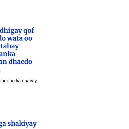
 dhigay qof
do wata oo
 tahay
aanka
san dhacdo
.
abuur oo ka dhacay
ga shakiyay