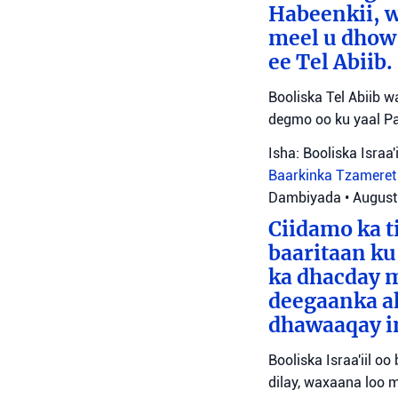
Habeenkii, w
meel u dhow 
ee Tel Abiib.
Booliska Tel Abiib 
degmo oo ku yaal Pa
Isha: Booliska Israa'i
Baarkinka Tzamere
Dambiyada
•
August
Ciidamo ka t
baaritaan ku
ka dhacday m
deegaanka ah
dhawaaqay i
Booliska Israa'iil o
dilay, waxaana loo 