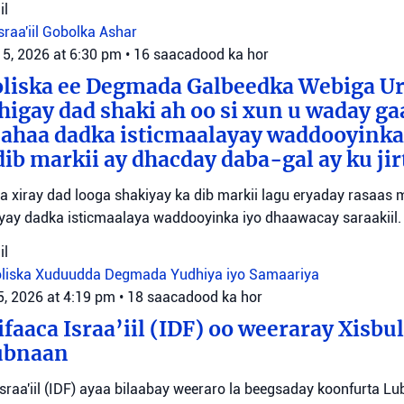
il
sraa'iil
Gobolka Ashar
 5, 2026 at 6:30 pm
•
16 saacadood ka hor
oliska ee Degmada Galbeedka Webiga U
higay dad shaki ah oo si xun u waday ga
 ahaa dadka isticmaalayay waddooyinka
dib markii ay dhacday daba-gal ay ku jir
yaa xiray dad looga shakiyay ka dib markii lagu eryaday rasaas
iyay dadka isticmaalaya waddooyinka iyo dhaawacay saraakiil.
il
liska Xuduudda
Degmada Yudhiya iyo Samaariya
5, 2026 at 4:19 pm
•
18 saacadood ka hor
faaca Israa’iil (IDF) oo weeraray Xisbu
ubnaan
sraa'iil (IDF) ayaa bilaabay weeraro la beegsaday koonfurta Lu