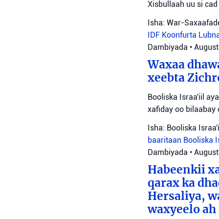
Xisbullaah uu si cad 
Isha: War-Saxaafade
IDF
Koonfurta Lubn
Dambiyada
•
August
Waxaa dhawa
xeebta Zichr
Booliska Israa'iil 
xafiday oo bilaabay
Isha: Booliska Israa'i
baaritaan
Booliska I
Dambiyada
•
August
Habeenkii x
qarax ka dha
Hersaliya, w
waxyeelo ah 