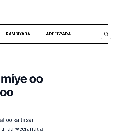
DAMBIYADA
ADEEGYADA
RAADI
amiye oo
 oo
al oo ka tirsan
a ahaa weerarrada