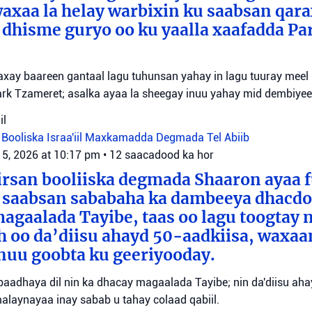
axaa la helay warbixin ku saabsan qara
dhisme guryo oo ku yaalla xaafadda P
waxay baareen gantaal lagu tuhunsan yahay in lagu tuuray mee
rk Tzameret; asalka ayaa la sheegay inuu yahay mid dembiyee
il
t
Booliska Israa'iil
Maxkamadda Degmada Tel Abiib
 5, 2026 at 10:17 pm
•
12 saacadood ka hor
irsan booliiska degmada Shaaron ayaa 
 saabsan sababaha ka dambeeya dhacdo 
agaalada Tayibe, taas oo lagu toogtay 
 oo da’diisu ahayd 50-aadkiisa, waxaa
nuu goobta ku geeriyooday.
o baadhaya dil nin ka dhacay magaalada Tayibe; nin da'diisu ah
malaynayaa inay sabab u tahay colaad qabiil.