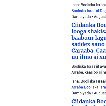
Isha: Booliska Israa'i
Booliska Israa'iil
De
Dambiyada
•
August
Ciidanka Boo
looga shakis
baabuur lagu
saddex sano
Caraaba. Ca
uu ilmo si 
Booliska Israa'iil a
Arraba, kaas oo si na
Isha: Booliska Israa'i
Arraba
Booliska Isra
Dambiyada
•
August
Ciidanka Boo